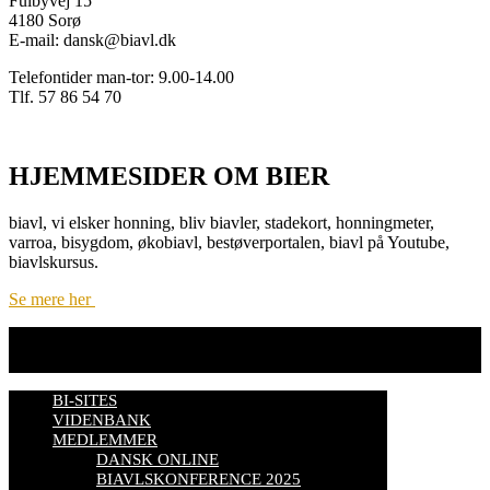
Fulbyvej 15
4180 Sorø
E-mail: dansk@biavl.dk
Telefontider man-tor: 9.00-14.00
Tlf. 57 86 54 70
HJEMMESIDER OM BIER
biavl, vi elsker honning, bliv biavler, stadekort, honningmeter,
varroa, bisygdom, økobiavl, bestøverportalen, biavl på Youtube,
biavlskursus.
Se mere her
BI-SITES
VIDENBANK
MEDLEMMER
DANSK ONLINE
BIAVLSKONFERENCE 2025