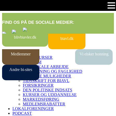
FIND OS PÅ DE SOCIALE MEDIER:
blivbiavler.dk
biavl.dk
KOM I GANG
Medlemmer
Vi elsker honning
BEGYNDERKURSER
BLIV MEDLEM
DET LOKALE ARBEJDE
Andre bi-sites
RÅDGIVNING OG FAGLIGHED
DIGITALE MULIGHEDER
TIDSSKRIFT FOR BIAVL
FORSIKRINGER
DEN POLITISKE INDSATS
KURSER OG UDDANNELSE
MARKEDSFØRING
MEDLEMSRABATTER
LOKALFORENINGER
PODCAST