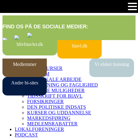
FIND OS PÅ DE SOCIALE MEDIER:
blivbiavler.dk
biavl.dk
KOM I GANG
Medlemmer
Vi elsker honning
BEGYNDERKURSER
BLIV MEDLEM
DET LOKALE ARBEJDE
Andre bi-sites
RÅDGIVNING OG FAGLIGHED
DIGITALE MULIGHEDER
TIDSSKRIFT FOR BIAVL
FORSIKRINGER
DEN POLITISKE INDSATS
KURSER OG UDDANNELSE
MARKEDSFØRING
MEDLEMSRABATTER
LOKALFORENINGER
PODCAST