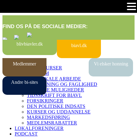
FIND OS PÅ DE SOCIALE MEDIER:
blivbiavler.dk
biavl.dk
KOM I GANG
Medlemmer
Vi elsker honning
BEGYNDERKURSER
BLIV MEDLEM
DET LOKALE ARBEJDE
Andre bi-sites
RÅDGIVNING OG FAGLIGHED
DIGITALE MULIGHEDER
TIDSSKRIFT FOR BIAVL
FORSIKRINGER
DEN POLITISKE INDSATS
KURSER OG UDDANNELSE
MARKEDSFØRING
MEDLEMSRABATTER
LOKALFORENINGER
PODCAST