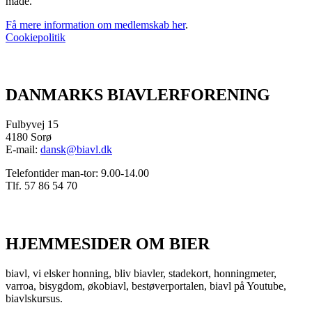
måde.
Få mere information om medlemskab her
.
Cookiepolitik
DANMARKS BIAVLERFORENING
Fulbyvej 15
4180 Sorø
E-mail:
dansk@biavl.dk
Telefontider man-tor: 9.00-14.00
Tlf. 57 86 54 70
HJEMMESIDER OM BIER
biavl, vi elsker honning, bliv biavler, stadekort, honningmeter,
varroa, bisygdom, økobiavl, bestøverportalen, biavl på Youtube,
biavlskursus.