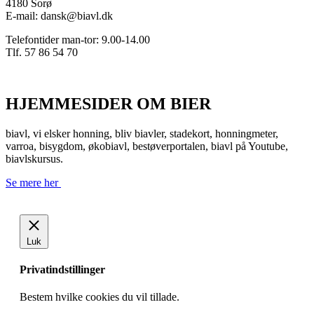
4180 Sorø
E-mail: dansk@biavl.dk
Telefontider man-tor: 9.00-14.00
Tlf. 57 86 54 70
HJEMMESIDER OM BIER
biavl, vi elsker honning, bliv biavler, stadekort, honningmeter,
varroa, bisygdom, økobiavl, bestøverportalen, biavl på Youtube,
biavlskursus.
Se mere her
Luk
Privatindstillinger
Bestem hvilke cookies du vil tillade.