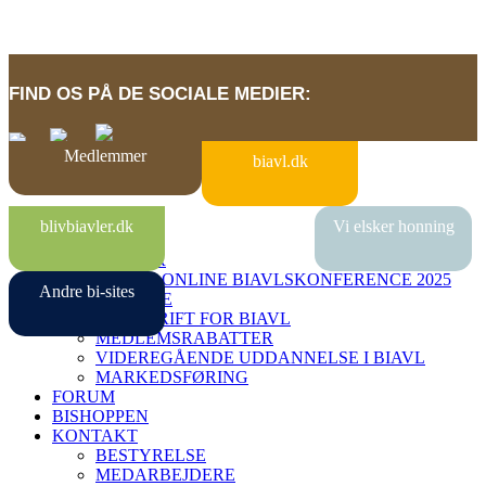
FIND OS PÅ DE SOCIALE MEDIER:
Medlemmer
biavl.dk
BI-SITES
blivbiavler.dk
Vi elsker honning
VIDENBANK
MEDLEMMER
DANSK ONLINE BIAVLSKONFERENCE 2025
Andre bi-sites
MIN SIDE
TIDSSKRIFT FOR BIAVL
MEDLEMSRABATTER
VIDEREGÅENDE UDDANNELSE I BIAVL
MARKEDSFØRING
FORUM
BISHOPPEN
KONTAKT
BESTYRELSE
MEDARBEJDERE