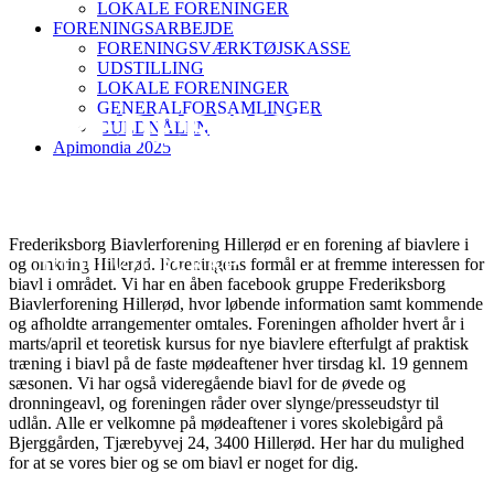
LOKALE FORENINGER
FORENINGSARBEJDE
FORENINGSVÆRKTØJSKASSE
UDSTILLING
LOKALE FORENINGER
GENERALFORSAMLINGER
FREDERIKSBORG
GULDNÅLEN
Apimondia 2025
B.F. HILLERØD
Frederiksborg Biavlerforening Hillerød er en forening af biavlere i
3650 Ølstykke
og omkring Hillerød. Foreningens formål er at fremme interessen for
biavl i området. Vi har en åben facebook gruppe Frederiksborg
Biavlerforening Hillerød, hvor løbende information samt kommende
og afholdte arrangementer omtales. Foreningen afholder hvert år i
marts/april et teoretisk kursus for nye biavlere efterfulgt af praktisk
træning i biavl på de faste mødeaftener hver tirsdag kl. 19 gennem
sæsonen. Vi har også videregående biavl for de øvede og
dronningeavl, og foreningen råder over slynge/presseudstyr til
udlån. Alle er velkomne på mødeaftener i vores skolebigård på
Bjerggården, Tjærebyvej 24, 3400 Hillerød. Her har du mulighed
for at se vores bier og se om biavl er noget for dig.