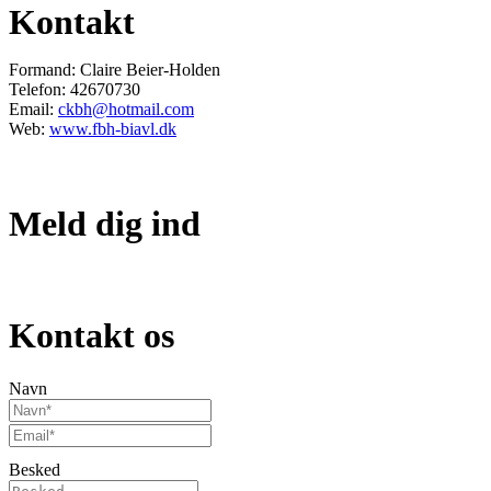
Kontakt
Formand: Claire Beier-Holden
Telefon: 42670730
Email:
ckbh@hotmail.com
Web:
www.fbh-biavl.dk
Meld dig ind
Bliv medlem
Kontakt os
Navn
Besked