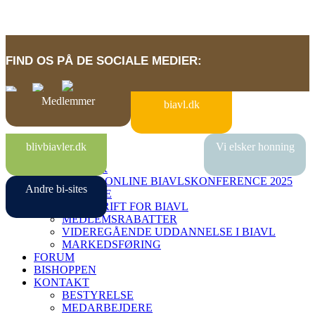
FIND OS PÅ DE SOCIALE MEDIER:
Medlemmer
biavl.dk
BI-SITES
blivbiavler.dk
Vi elsker honning
VIDENBANK
MEDLEMMER
DANSK ONLINE BIAVLSKONFERENCE 2025
Andre bi-sites
MIN SIDE
TIDSSKRIFT FOR BIAVL
MEDLEMSRABATTER
VIDEREGÅENDE UDDANNELSE I BIAVL
MARKEDSFØRING
FORUM
BISHOPPEN
KONTAKT
BESTYRELSE
MEDARBEJDERE