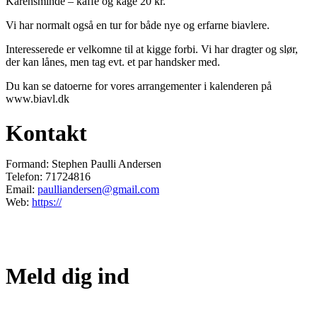
Karensminde – kaffe og kage 20 kr.
Vi har normalt også en tur for både nye og erfarne biavlere.
Interesserede er velkomne til at kigge forbi. Vi har dragter og slør,
der kan lånes, men tag evt. et par handsker med.
Du kan se datoerne for vores arrangementer i kalenderen på
www.biavl.dk
Kontakt
Formand: Stephen Paulli Andersen
Telefon: 71724816
Email:
paulliandersen@gmail.com
Web:
https://
Gruppen for GoOBF på fb
Meld dig ind
Bliv medlem