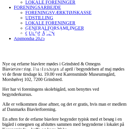
LOKALE FORENINGER
FORENINGSARBEJDE
FORENINGSVÆRKTØJSKASSE
UDSTILLING
LOKALE FORENINGER
GENERALFORSAMLINGER
GRINDSTED OG
GULDNÅLEN
Apimondia 2025
OMEGNS B.F.
Nye og erfarne biavlere mødes i Grindsted & Omegns
7250 Hejnsvig
Biavlerforening. Fra slutningen af april / begyndelsen af maj mødes
vi de fleste tirsdage kl. 19.00 ved Karensminde Museumsgård,
Morsbølvej 102, 7200 Grindsted.
Her har vi foreningens skolebigård, som benyttes ved
begynderkursus.
Alle er velkommen disse aftner, og det er gratis, hvis man er medlem
af Danmarks Biavlerforening.
En aften for de erfarne biavlere begynder typisk med et besøg i en
bigård i omegnen og afsluttes sammen med begynderne i lokalet på