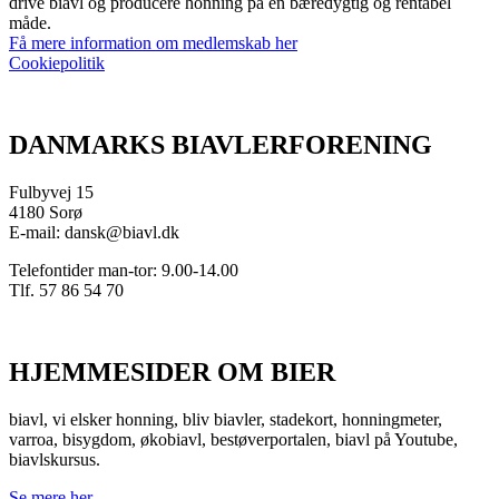
drive biavl og producere honning på en bæredygtig og rentabel
måde.
Få mere information om medlemskab her
Cookiepolitik
DANMARKS BIAVLERFORENING
Fulbyvej 15
4180 Sorø
E-mail: dansk@biavl.dk
Telefontider man-tor: 9.00-14.00
Tlf. 57 86 54 70
HJEMMESIDER OM BIER
biavl, vi elsker honning, bliv biavler, stadekort, honningmeter,
varroa, bisygdom, økobiavl, bestøverportalen, biavl på Youtube,
biavlskursus.
Se mere her