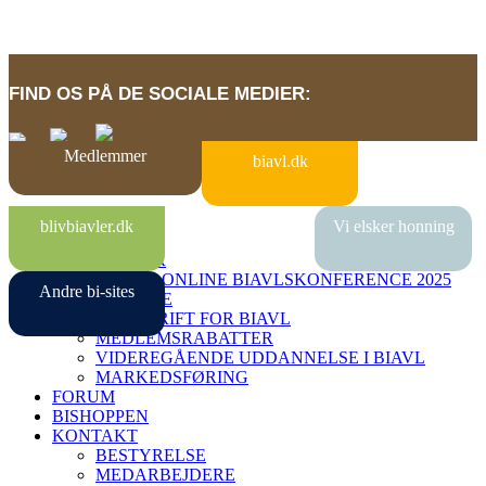
FIND OS PÅ DE SOCIALE MEDIER:
Medlemmer
biavl.dk
BI-SITES
blivbiavler.dk
Vi elsker honning
VIDENBANK
MEDLEMMER
DANSK ONLINE BIAVLSKONFERENCE 2025
Andre bi-sites
MIN SIDE
TIDSSKRIFT FOR BIAVL
MEDLEMSRABATTER
VIDEREGÅENDE UDDANNELSE I BIAVL
MARKEDSFØRING
FORUM
BISHOPPEN
KONTAKT
BESTYRELSE
MEDARBEJDERE