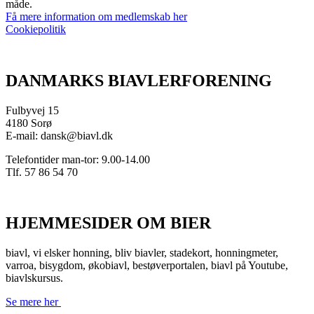
måde.
Få mere information om medlemskab her
Cookiepolitik
DANMARKS BIAVLERFORENING
Fulbyvej 15
4180 Sorø
E-mail: dansk@biavl.dk
Telefontider man-tor: 9.00-14.00
Tlf. 57 86 54 70
HJEMMESIDER OM BIER
biavl, vi elsker honning, bliv biavler, stadekort, honningmeter,
varroa, bisygdom, økobiavl, bestøverportalen, biavl på Youtube,
biavlskursus.
Se mere her