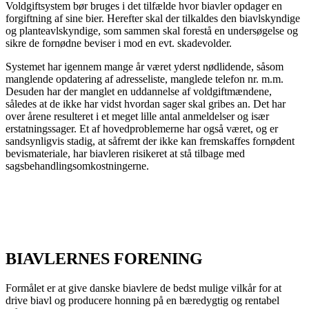
Voldgiftsystem bør bruges i det tilfælde hvor biavler opdager en
forgiftning af sine bier. Herefter skal der tilkaldes den biavlskyndige
og planteavlskyndige, som sammen skal forestå en undersøgelse og
sikre de fornødne beviser i mod en evt. skadevolder.
Systemet har igennem mange år været yderst nødlidende, såsom
manglende opdatering af adresseliste, manglede telefon nr. m.m.
Desuden har der manglet en uddannelse af voldgiftmændene,
således at de ikke har vidst hvordan sager skal gribes an. Det har
over årene resulteret i et meget lille antal anmeldelser og især
erstatningssager. Et af hovedproblemerne har også været, og er
sandsynligvis stadig, at såfremt der ikke kan fremskaffes fornødent
bevismateriale, har biavleren risikeret at stå tilbage med
sagsbehandlingsomkostningerne.
BIAVLERNES FORENING
Formålet er at give danske biavlere de bedst mulige vilkår for at
drive biavl og producere honning på en bæredygtig og rentabel