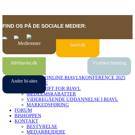
FIND OS PÅ DE SOCIALE MEDIER:
Medlemmer
biavl.dk
BI-SITES
blivbiavler.dk
Vi elsker honning
VIDENBANK
MEDLEMMER
DANSK ONLINE BIAVLSKONFERENCE 2025
Andre bi-sites
MIN SIDE
TIDSSKRIFT FOR BIAVL
MEDLEMSRABATTER
VIDEREGÅENDE UDDANNELSE I BIAVL
MARKEDSFØRING
FORUM
BISHOPPEN
KONTAKT
BESTYRELSE
MEDARBEJDERE