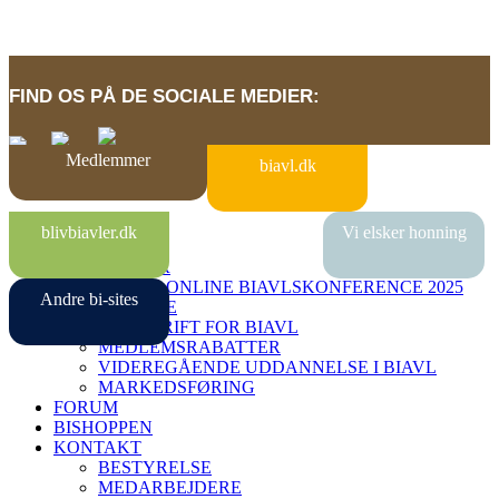
FIND OS PÅ DE SOCIALE MEDIER:
Medlemmer
biavl.dk
BI-SITES
blivbiavler.dk
Vi elsker honning
VIDENBANK
MEDLEMMER
DANSK ONLINE BIAVLSKONFERENCE 2025
Andre bi-sites
MIN SIDE
TIDSSKRIFT FOR BIAVL
MEDLEMSRABATTER
VIDEREGÅENDE UDDANNELSE I BIAVL
MARKEDSFØRING
FORUM
BISHOPPEN
KONTAKT
BESTYRELSE
MEDARBEJDERE