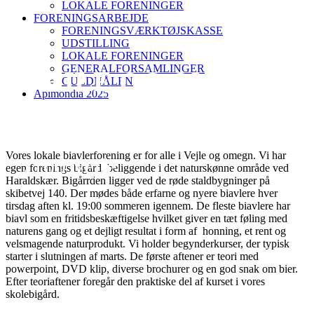
LOKALE FORENINGER
FORENINGSARBEJDE
FORENINGSVÆRKTØJSKASSE
UDSTILLING
LOKALE FORENINGER
GENERALFORSAMLINGER
VEJLE OG OMEGNS
GULDNÅLEN
Apimondia 2025
B.F.
Vores lokale biavlerforening er for alle i Vejle og omegn. Vi har
7100 Vejle
egen forenings bigård, beliggende i det naturskønne område ved
Haraldskær. Bigårrden ligger ved de røde staldbygninger på
skibetvej 140. Der mødes både erfarne og nyere biavlere hver
tirsdag aften kl. 19:00 sommeren igennem. De fleste biavlere har
biavl som en fritidsbeskæftigelse hvilket giver en tæt føling med
naturens gang og et dejligt resultat i form af honning, et rent og
velsmagende naturprodukt. Vi holder begynderkurser, der typisk
starter i slutningen af marts. De første aftener er teori med
powerpoint, DVD klip, diverse brochurer og en god snak om bier.
Efter teoriaftener foregår den praktiske del af kurset i vores
skolebigård.