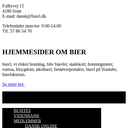
Fulbyvej 15
4180 Sorø
E-mail: dansk@biavl.dk
Telefontider man-tor: 9.00-14.00
Tlf. 57 86 54 70
HJEMMESIDER OM BIER
biavl, vi elsker honning, bliv biavler, stadekort, honningmeter,
varroa, bisygdom, økobiavl, bestøverportalen, biavl på Youtube,
biavlskursus.
Se mere her
BI-SITES
VIDENBANK
MEDLEMMER
DANSK ONLINE