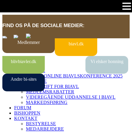
FIND OS PÅ DE SOCIALE MEDIER:
Medlemmer
biavl.dk
BI-SITES
blivbiavler.dk
Vi elsker honning
VIDENBANK
MEDLEMMER
DANSK ONLINE BIAVLSKONFERENCE 2025
Andre bi-sites
MIN SIDE
TIDSSKRIFT FOR BIAVL
MEDLEMSRABATTER
VIDEREGÅENDE UDDANNELSE I BIAVL
MARKEDSFØRING
FORUM
BISHOPPEN
KONTAKT
BESTYRELSE
MEDARBEJDERE