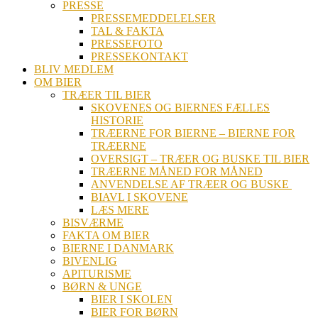
PRESSE
PRESSEMEDDELELSER
TAL & FAKTA
PRESSEFOTO
PRESSEKONTAKT
BLIV MEDLEM
OM BIER
TRÆER TIL BIER
SKOVENES OG BIERNES FÆLLES
HISTORIE
TRÆERNE FOR BIERNE – BIERNE FOR
TRÆERNE
OVERSIGT – TRÆER OG BUSKE TIL BIER
TRÆERNE MÅNED FOR MÅNED
ANVENDELSE AF TRÆER OG BUSKE
BIAVL I SKOVENE
LÆS MERE
BISVÆRME
FAKTA OM BIER
BIERNE I DANMARK
BIVENLIG
APITURISME
BØRN & UNGE
BIER I SKOLEN
BIER FOR BØRN