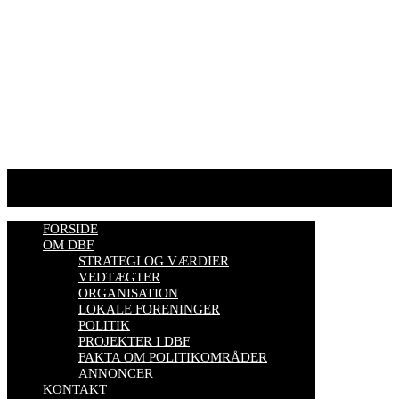
HJEMMESIDER OM BIER
biavl, vi elsker honning, bliv biavler, stadekort, honningmeter,
varroa, bisygdom, økobiavl, bestøverportalen, biavl på Youtube,
biavlskursus.
Se mere her
FORSIDE
OM DBF
STRATEGI OG VÆRDIER
VEDTÆGTER
ORGANISATION
LOKALE FORENINGER
POLITIK
PROJEKTER I DBF
FAKTA OM POLITIKOMRÅDER
ANNONCER
KONTAKT