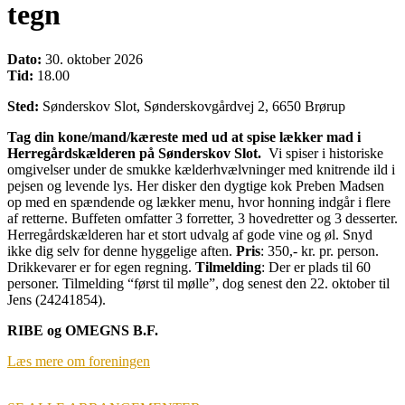
tegn
Dato:
30. oktober 2026
Tid:
18.00
Sted:
Sønderskov Slot, Sønderskovgårdvej 2, 6650 Brørup
Tag din kone/mand/kæreste med ud at spise lækker mad i
Herregårdskælderen på Sønderskov Slot.
Vi spiser i historiske
omgivelser under de smukke kælderhvælvninger med knitrende ild i
pejsen og levende lys. Her disker den dygtige kok Preben Madsen
op med en spændende og lækker menu, hvor honning indgår i flere
af retterne. Buffeten omfatter 3 forretter, 3 hovedretter og 3 desserter.
Herregårdskælderen har et stort udvalg af gode vine og øl. Snyd
ikke dig selv for denne hyggelige aften.
Pris
: 350,- kr. pr. person.
Drikkevarer er for egen regning.
Tilmelding
: Der er plads til 60
personer. Tilmelding “først til mølle”, dog senest den 22. oktober til
Jens (24241854).
RIBE og OMEGNS B.F.
Læs mere om foreningen