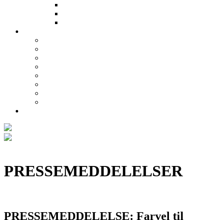
BIER I FRITIDEN
BESØG EN BIAVLER
OPSKRIFTER
FOR MEDLEMMER
APIMONDIA 2025 SCANDINAVIA
Videregående uddannelse i biavl
Bi-sites
Vidensbank
Medlemstilbud
Biavlerforum
Bishoppen
Foreningsarbejde
APITURISME
PRESSEMEDDELELSER
PRESSEMEDDELELSE: Farvel til