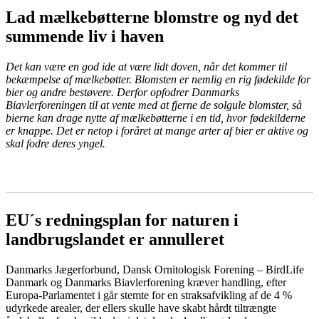
Lad mælkebøtterne blomstre og nyd det
summende liv i haven
Det kan være en god ide at være lidt doven, når det kommer til
bekæmpelse af mælkebøtter. Blomsten er nemlig en rig fødekilde for
bier og andre bestøvere. Derfor opfodrer Danmarks
Biavlerforeningen til at vente med at fjerne de solgule blomster, så
bierne kan drage nytte af mælkebøtterne i en tid, hvor fødekilderne
er knappe. Det er netop i foråret at mange arter af bier er aktive og
skal fodre deres yngel.
LÆS MERE
EU´s redningsplan for naturen i
landbrugslandet er annulleret
Danmarks Jægerforbund, Dansk Ornitologisk Forening – BirdLife
Danmark og Danmarks Biavlerforening kræver handling, efter
Europa-Parlamentet i går stemte for en straksafvikling af de 4 %
udyrkede arealer, der ellers skulle have skabt hårdt tiltrængte