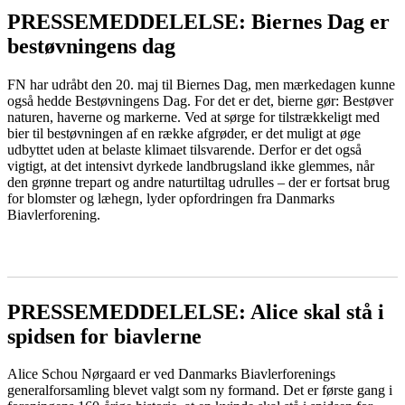
PRESSEMEDDELELSE: Biernes Dag er
bestøvningens dag
FN har udråbt den 20. maj til Biernes Dag, men mærkedagen kunne
også hedde Bestøvningens Dag. For det er det, bierne gør: Bestøver
naturen, haverne og markerne. Ved at sørge for tilstrækkeligt med
bier til bestøvningen af en række afgrøder, er det muligt at øge
udbyttet uden at belaste klimaet tilsvarende. Derfor er det også
vigtigt, at det intensivt dyrkede landbrugsland ikke glemmes, når
den grønne trepart og andre naturtiltag udrulles – der er fortsat brug
for blomster og læhegn, lyder opfordringen fra Danmarks
Biavlerforening.
LÆS MERE
PRESSEMEDDELELSE: Alice skal stå i
spidsen for biavlerne
Alice Schou Nørgaard er ved Danmarks Biavlerforenings
generalforsamling blevet valgt som ny formand. Det er første gang i