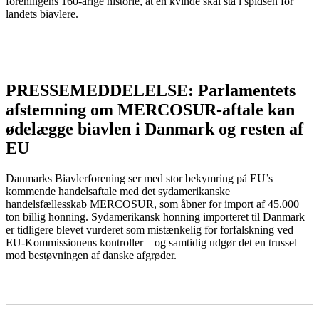
foreningens 160-årige historie, at en kvinde skal stå i spidsen for
landets biavlere.
LÆS MERE
PRESSEMEDDELELSE: Parlamentets
afstemning om MERCOSUR-aftale kan
ødelægge biavlen i Danmark og resten af
EU
Danmarks Biavlerforening ser med stor bekymring på EU’s
kommende handelsaftale med det sydamerikanske
handelsfællesskab MERCOSUR, som åbner for import af 45.000
ton billig honning. Sydamerikansk honning importeret til Danmark
er tidligere blevet vurderet som mistænkelig for forfalskning ved
EU-Kommissionens kontroller – og samtidig udgør det en trussel
mod bestøvningen af danske afgrøder.
LÆS MERE