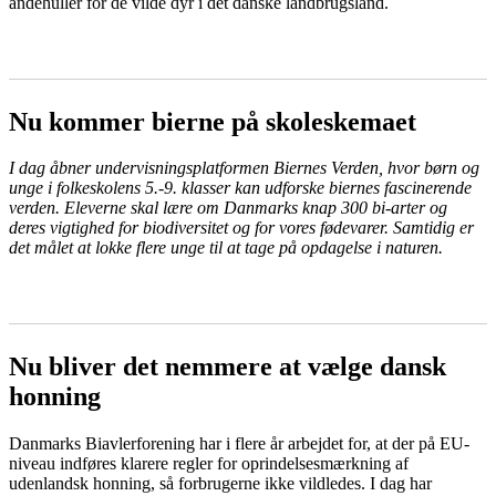
åndehuller for de vilde dyr i det danske landbrugsland.
LÆS MERE
Nu kommer bierne på skoleskemaet
I dag åbner undervisningsplatformen Biernes Verden, hvor børn og
unge i folkeskolens 5.-9. klasser kan udforske biernes fascinerende
verden. Eleverne skal lære om Danmarks knap 300 bi-arter og
deres vigtighed for biodiversitet og for vores fødevarer. Samtidig er
det målet at lokke flere unge til at tage på opdagelse i naturen.
LÆS MERE
Nu bliver det nemmere at vælge dansk
honning
Danmarks Biavlerforening har i flere år arbejdet for, at der på EU-
niveau indføres klarere regler for oprindelsesmærkning af
udenlandsk honning, så forbrugerne ikke vildledes. I dag har