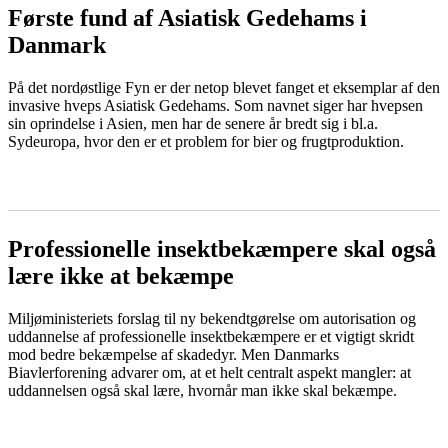
Første fund af Asiatisk Gedehams i
Danmark
På det nordøstlige Fyn er der netop blevet fanget et eksemplar af den
invasive hveps Asiatisk Gedehams. Som navnet siger har hvepsen
sin oprindelse i Asien, men har de senere år bredt sig i bl.a.
Sydeuropa, hvor den er et problem for bier og frugtproduktion.
LÆS MERE
Professionelle insektbekæmpere skal også
lære ikke at bekæmpe
Miljøministeriets forslag til ny bekendtgørelse om autorisation og
uddannelse af professionelle insektbekæmpere er et vigtigt skridt
mod bedre bekæmpelse af skadedyr. Men Danmarks
Biavlerforening advarer om, at et helt centralt aspekt mangler: at
uddannelsen også skal lære, hvornår man ikke skal bekæmpe.
LÆS MERE