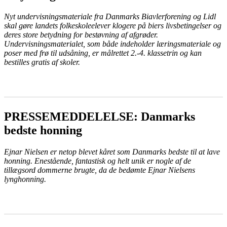
Nyt undervisningsmateriale fra Danmarks Biavlerforening og Lidl
skal gøre landets folkeskoleelever klogere på biers livsbetingelser og
deres store betydning for bestøvning af afgrøder.
Undervisningsmaterialet, som både indeholder læringsmateriale og
poser med frø til udsåning, er målrettet 2.-4. klassetrin og kan
bestilles gratis af skoler.
LÆS MERE
PRESSEMEDDELELSE: Danmarks
bedste honning
Ejnar Nielsen er netop blevet kåret som Danmarks bedste til at lave
honning. Enestående, fantastisk og helt unik er nogle af de
tillægsord dommerne brugte, da de bedømte Ejnar Nielsens
lynghonning.
LÆS MERE