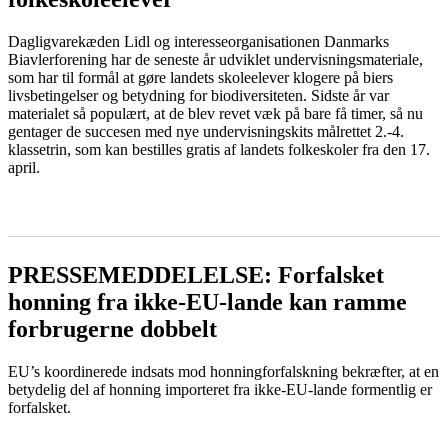
Dagligvarekæden Lidl og interesseorganisationen Danmarks
Biavlerforening har de seneste år udviklet undervisningsmateriale,
som har til formål at gøre landets skoleelever klogere på biers
livsbetingelser og betydning for biodiversiteten. Sidste år var
materialet så populært, at de blev revet væk på bare få timer, så nu
gentager de succesen med nye undervisningskits målrettet 2.-4.
klassetrin, som kan bestilles gratis af landets folkeskoler fra den 17.
april.
LÆS MERE
PRESSEMEDDELELSE: Forfalsket
honning fra ikke-EU-lande kan ramme
forbrugerne dobbelt
EU’s koordinerede indsats mod honningforfalskning bekræfter, at en
betydelig del af honning importeret fra ikke-EU-lande formentlig er
forfalsket.
LÆS MERE