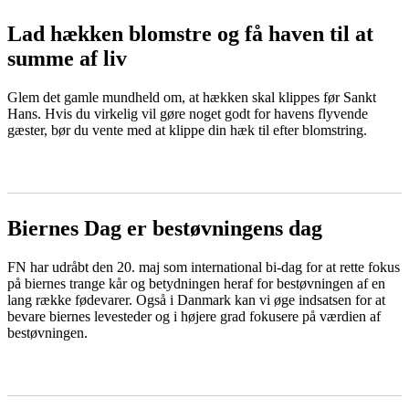
Lad hækken blomstre og få haven til at
summe af liv
Glem det gamle mundheld om, at hækken skal klippes før Sankt
Hans. Hvis du virkelig vil gøre noget godt for havens flyvende
gæster, bør du vente med at klippe din hæk til efter blomstring.
LÆS MERE
Biernes Dag er bestøvningens dag
FN har udråbt den 20. maj som international bi-dag for at rette fokus
på biernes trange kår og betydningen heraf for bestøvningen af en
lang række fødevarer. Også i Danmark kan vi øge indsatsen for at
bevare biernes levesteder og i højere grad fokusere på værdien af
bestøvningen.
LÆS MERE