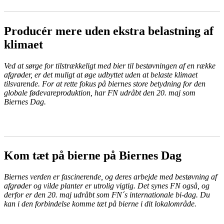
Producér mere uden ekstra belastning af
klimaet
Ved at sørge for tilstrækkeligt med bier til bestøvningen af en række
afgrøder, er det muligt at øge udbyttet uden at belaste klimaet
tilsvarende. For at rette fokus på biernes store betydning for den
globale fødevareproduktion, har FN udråbt den 20. maj som
Biernes Dag.
LÆS MERE
Kom tæt på bierne på Biernes Dag
Biernes verden er fascinerende, og deres arbejde med bestøvning af
afgrøder og vilde planter er utrolig vigtig. Det synes FN også, og
derfor er den 20. maj udråbt som FN´s internationale bi-dag. Du
kan i den forbindelse komme tæt på bierne i dit lokalområde.
LÆS MERE