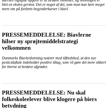
Biernes vigtigste opgave er at bestøve blomster, og honningen er
blot en ekstra gevinst. Det er noget af det, som man kan lære meget
mere om på forårets begynderkurser i biavl.
LÆS MERE
PRESSEMEDDELELSE: Biavlerne
hilser ny sprøjtemiddelstrategi
velkommen
Danmarks Biavlerforening noterer med tilfredshed, at den nye
pesticidaftale indeholder positive tiltag, som vil gøre det mere sikkert
for bierne at bestøve afgrøder.
LÆS MERE
PRESSEMEDDELELSE: Nu skal
folkeskoleelever blive klogere på biers
betydning