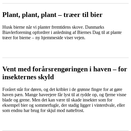
Plant, plant, plant – træer til bier
Husk bierne når vi planter fremtidens skove. Danmarks
Biavlerforening opfordrer i anledning af Biernes Dag til at plante
træer for bierne – ny hjemmeside viser vejen.
LÆS MERE
Vent med forårsrengøringen i haven – for
insekternes skyld
Foråret står for døren, og det kribler i de grønne fingre for at gøre
haven pæn. Mange haveejere får lyst til at rydde op, og fjerne visne
blade og grene. Men det kan være til skade insekter som for
eksempel bier og sommerfugle, der stadig ligger i vinterdvale, eller
som endnu har brug for skjul mod nattefrost.
LÆS MERE