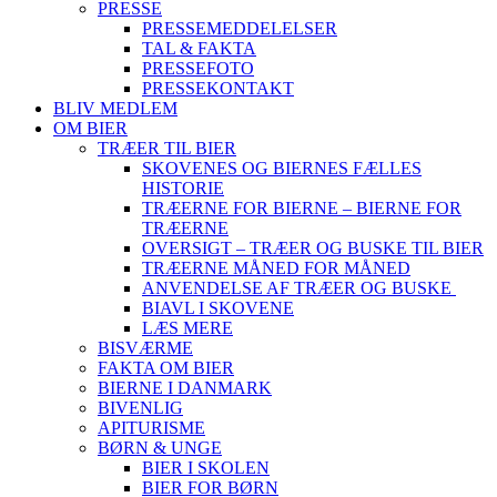
PRESSE
PRESSEMEDDELELSER
TAL & FAKTA
PRESSEFOTO
PRESSEKONTAKT
BLIV MEDLEM
OM BIER
TRÆER TIL BIER
SKOVENES OG BIERNES FÆLLES
HISTORIE
TRÆERNE FOR BIERNE – BIERNE FOR
TRÆERNE
OVERSIGT – TRÆER OG BUSKE TIL BIER
TRÆERNE MÅNED FOR MÅNED
ANVENDELSE AF TRÆER OG BUSKE
BIAVL I SKOVENE
LÆS MERE
BISVÆRME
FAKTA OM BIER
BIERNE I DANMARK
BIVENLIG
APITURISME
BØRN & UNGE
BIER I SKOLEN
BIER FOR BØRN