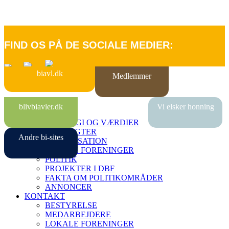
FIND OS PÅ DE SOCIALE MEDIER:
biavl.dk
Medlemmer
FORSIDE
blivbiavler.dk
Vi elsker honning
OM DBF
STRATEGI OG VÆRDIER
VEDTÆGTER
Andre bi-sites
ORGANISATION
LOKALE FORENINGER
POLITIK
PROJEKTER I DBF
FAKTA OM POLITIKOMRÅDER
ANNONCER
KONTAKT
BESTYRELSE
MEDARBEJDERE
LOKALE FORENINGER