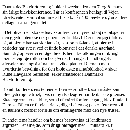
Danmarks Biavlerforening holder i weekenden den 7. og 8. marts
sin årlige biavlskonference. I år er konferencen henlagt til Vejen
Idrætscenter, som vil summe af bisnak, når 400 biavlere og udstillere
deltager i arrangementet.
»Det bliver den største biavlskonference i nyere tid og det afspejler
den øgede interesse der generelt er for biavl. Der er en øget fokus
på, at bierne har vanskelige kår, bl.a. som følge af, at bierne i
perioder har svært ved at finde blomster i det danske agerland.
Samtidig oplever vi en øget bevidsthed i befolkningen omkring
biernes vigtige rolle som bestøvere af mange af landbrugets
afgrøder, men også af naturens vilde planter. Bierne har en
uvurderlig betydning for den biologiske mangfoldighed,« siger
Rune Havgaard Sørensen, sekretariatsleder i Danmarks
Biavlerforening.
Blandt konferencens temaer er biernes sundhed, som måske kan
blive yderligere truet, hvis en ny skadegører når de danske grænser.
Skadegøreren er en bille, som i efteråret for første gang blev fundet i
Europa. Billen er fundet i det sydlige Italien og på konferencen vil
en italiensk forsker fortælle om erfaringerne med den nye trussel.
Et andet tema handler om biernes bestøvning af landbrugets
afgrøder – et arbejde, som årligt bidrager med 1 milliard kr. til