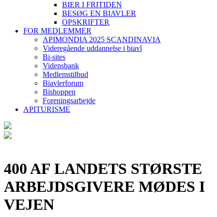
BIER I FRITIDEN
BESØG EN BIAVLER
OPSKRIFTER
FOR MEDLEMMER
APIMONDIA 2025 SCANDINAVIA
Videregående uddannelse i biavl
Bi-sites
Vidensbank
Medlemstilbud
Biavlerforum
Bishoppen
Foreningsarbejde
APITURISME
400 AF LANDETS STØRSTE
ARBEJDSGIVERE MØDES I
VEJEN