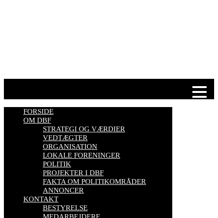
HJEMMESIDER OM BIER
biavl, vi elsker honning, bliv biavler, stadekort, honningmeter,
varroa, bisygdom, økobiavl, bestøverportalen, biavl på Youtube,
biavlskursus.
Se mere her
FORSIDE
OM DBF
STRATEGI OG VÆRDIER
VEDTÆGTER
ORGANISATION
LOKALE FORENINGER
POLITIK
PROJEKTER I DBF
FAKTA OM POLITIKOMRÅDER
ANNONCER
KONTAKT
BESTYRELSE
MEDARBEJDERE