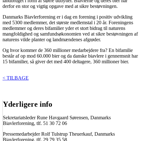
landbruget i form af større udbytter. Biavlerne og deres bier har
derfor en stor og vigtig opgave med at sikre bestøvningen.
Danmarks Biavlerforening er i dag en forening i positiv udvikling
med 5300 medlemmer, det største medlemstal i 20 år. Foreningens
medlemmer og deres bifamilier yder et stort bidrag til naturens
mangfoldighed og samfundsøkonomien ved at sikre bestøvningen af
naturens vilde planter og landmændenes afgrøder.
Og hvor kommer de 360 millioner medarbejdere fra? En bifamilie
består af op mod 60.000 bier og da danske biavlere i gennemsnit har
15 bifamilier, så giver det med 400 deltagere, 360 millioner bier.
< TILBAGE
Yderligere info
Sekretariatsleder Rune Havgaard Sørensen, Danmarks
Biavlerforening, tlf. 51 30 72 06
Pressemedarbejder Rolf Tulstrup Theuerkauf, Danmarks
Biavlerforening, tlf. 29 79 35 58