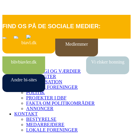
FIND OS PÅ DE SOCIALE MEDIER:
biavl.dk
Medlemmer
FORSIDE
blivbiavler.dk
Vi elsker honning
OM DBF
STRATEGI OG VÆRDIER
VEDTÆGTER
Andre bi-sites
ORGANISATION
LOKALE FORENINGER
POLITIK
PROJEKTER I DBF
FAKTA OM POLITIKOMRÅDER
ANNONCER
KONTAKT
BESTYRELSE
MEDARBEJDERE
LOKALE FORENINGER