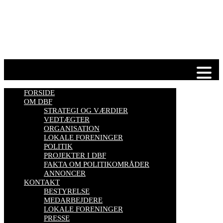
biavl, vi elsker honning, bliv biavler, stadekort, honningmeter,
varroa, bisygdom, økobiavl, bestøverportalen, biavl på Youtube,
biavlskursus.
Se mere her
FORSIDE
OM DBF
STRATEGI OG VÆRDIER
VEDTÆGTER
ORGANISATION
LOKALE FORENINGER
POLITIK
PROJEKTER I DBF
FAKTA OM POLITIKOMRÅDER
ANNONCER
KONTAKT
BESTYRELSE
MEDARBEJDERE
LOKALE FORENINGER
PRESSE