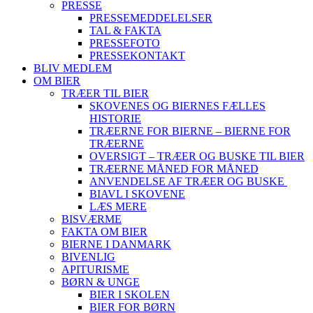
PRESSE
PRESSEMEDDELELSER
TAL & FAKTA
PRESSEFOTO
PRESSEKONTAKT
BLIV MEDLEM
OM BIER
TRÆER TIL BIER
SKOVENES OG BIERNES FÆLLES
HISTORIE
TRÆERNE FOR BIERNE – BIERNE FOR
TRÆERNE
OVERSIGT – TRÆER OG BUSKE TIL BIER
TRÆERNE MÅNED FOR MÅNED
ANVENDELSE AF TRÆER OG BUSKE
BIAVL I SKOVENE
LÆS MERE
BISVÆRME
FAKTA OM BIER
BIERNE I DANMARK
BIVENLIG
APITURISME
BØRN & UNGE
BIER I SKOLEN
BIER FOR BØRN