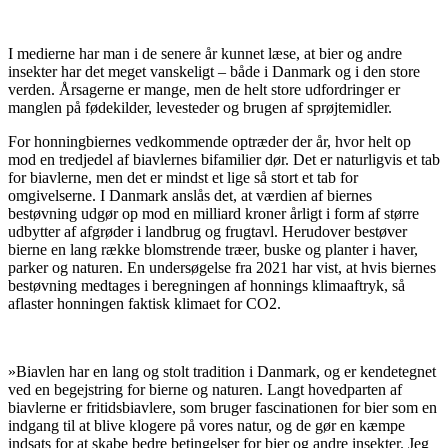
I medierne har man i de senere år kunnet læse, at bier og andre
insekter har det meget vanskeligt – både i Danmark og i den store
verden. Årsagerne er mange, men de helt store udfordringer er
manglen på fødekilder, levesteder og brugen af sprøjtemidler.
For honningbiernes vedkommende optræder der år, hvor helt op
mod en tredjedel af biavlernes bifamilier dør. Det er naturligvis et tab
for biavlerne, men det er mindst et lige så stort et tab for
omgivelserne. I Danmark anslås det, at værdien af biernes
bestøvning udgør op mod en milliard kroner årligt i form af større
udbytter af afgrøder i landbrug og frugtavl. Herudover bestøver
bierne en lang række blomstrende træer, buske og planter i haver,
parker og naturen. En undersøgelse fra 2021 har vist, at hvis biernes
bestøvning medtages i beregningen af honnings klimaaftryk, så
aflaster honningen faktisk klimaet for CO2.
»Biavlen har en lang og stolt tradition i Danmark, og er kendetegnet
ved en begejstring for bierne og naturen. Langt hovedparten af
biavlerne er fritidsbiavlere, som bruger fascinationen for bier som en
indgang til at blive klogere på vores natur, og de gør en kæmpe
indsats for at skabe bedre betingelser for bier og andre insekter. Jeg