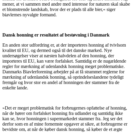
mener, at vi sammen med andre med interesse for naturen skal skabe
et blomstrende landskab, hvor der er plads til alle bier,« siger
biavlernes nyvalgte formand.
Dansk honning er resultatet af bestøvning i Danmark
En anden stor udfordring er, at der importeres honning af tvivlsom
kvalitet til EU, og dermed også til det danske marked. Nye
undersøgelser viser at næsten halvdelen af den honning, der
importeres til EU, kan være forfalsket. Samtidig er de nugældende
regler for mærkning af udenlandsk honning meget problematiske.
Danmarks Biavlerforening arbejder på at få strammet reglerne for
mærkning af udenlandsk honning, så oprindelseslandene tydeligt
fremgår og hvor stor en andel af honningen der stammer fra de
enkelte lande.
»Det er meget problematisk for forbrugernes opfattelse af honning,
når de hører om forfalsket honning fra udlandet og samtidig ikke
kan se, hvor honningen i supermarkedet stammer fra. Jeg ser det
derfor som en af mine fornemste opgaver at sikre, at forbrugerne er
bevidste om, at når de køber dansk honning, så køber de et ægte