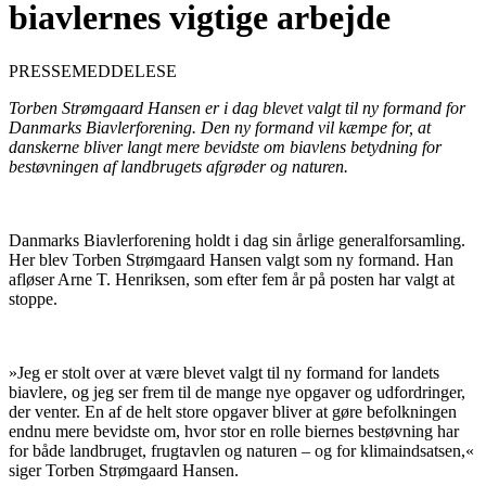
biavlernes vigtige arbejde
PRESSEMEDDELESE
Torben Strømgaard Hansen er i dag blevet valgt til ny formand for
Danmarks Biavlerforening. Den ny formand vil kæmpe for, at
danskerne bliver langt mere bevidste om biavlens betydning for
bestøvningen af landbrugets afgrøder og naturen.
Danmarks Biavlerforening holdt i dag sin årlige generalforsamling.
Her blev Torben Strømgaard Hansen valgt som ny formand. Han
afløser Arne T. Henriksen, som efter fem år på posten har valgt at
stoppe.
»Jeg er stolt over at være blevet valgt til ny formand for landets
biavlere, og jeg ser frem til de mange nye opgaver og udfordringer,
der venter. En af de helt store opgaver bliver at gøre befolkningen
endnu mere bevidste om, hvor stor en rolle biernes bestøvning har
for både landbruget, frugtavlen og naturen – og for klimaindsatsen,«
siger Torben Strømgaard Hansen.