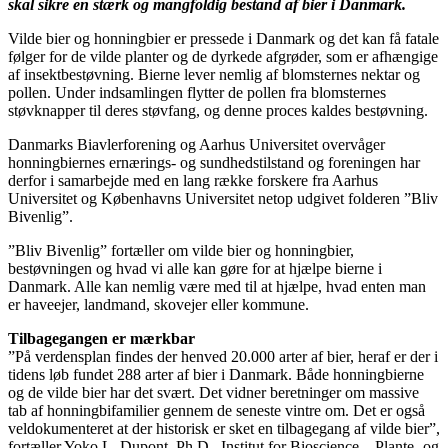
skal sikre en stærk og mangfoldig bestand af bier i Danmark.
Vilde bier og honningbier er pressede i Danmark og det kan få fatale
følger for de vilde planter og de dyrkede afgrøder, som er afhængige
af insektbestøvning. Bierne lever nemlig af blomsternes nektar og
pollen. Under indsamlingen flytter de pollen fra blomsternes
støvknapper til deres støvfang, og denne proces kaldes bestøvning.
Danmarks Biavlerforening og Aarhus Universitet overvåger
honningbiernes ernærings- og sundhedstilstand og foreningen har
derfor i samarbejde med en lang række forskere fra Aarhus
Universitet og Københavns Universitet netop udgivet folderen ”Bliv
Bivenlig”.
”Bliv Bivenlig” fortæller om vilde bier og honningbier,
bestøvningen og hvad vi alle kan gøre for at hjælpe bierne i
Danmark. Alle kan nemlig være med til at hjælpe, hvad enten man
er haveejer, landmand, skovejer eller kommune.
Tilbagegangen er mærkbar
”På verdensplan findes der henved 20.000 arter af bier, heraf er der i
tidens løb fundet 288 arter af bier i Danmark. Både honningbierne
og de vilde bier har det svært. Det vidner beretninger om massive
tab af honningbifamilier gennem de seneste vintre om. Det er også
veldokumenteret at der historisk er sket en tilbagegang af vilde bier”,
fortæller Yoko L. Dupont, Ph.D., Institut for Bioscience – Plante- og