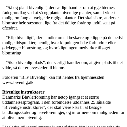
– ”Så og plant bivenligt”, der særligt handler om at øge biernes
fødegrundlag ved at så og plante bivenlige planter, samt i videst
muligt omfang at vælge de rigtige planter. Det skal sikre, at der er
blomster hele sæsonen, lige fra det tidlige forår og indtil sent på
efteråret.
– ”Klip bivenligt”, der handler om at beskære og klippe på de bedst
mulige tidspunkter, nemlig hvor klipningen ikke forhindrer eller
ødelægger blomstring, og hvor klipningen medvirker til øget
blomstring.
– ”Skab bivenlig plads”, der særligt handler om, at give plads til det
vilde, så der er levesteder til bierne.
Folderen ”Bliv Bivenlig” kan frit hentes fra hjemmesiden
www.bivenlig.dk.
Bivenlige instruktører
Danmarks Biavlerforening har netop igangsat et større
uddannelsesprogram. I den forbindelse uddannes 25 såkaldte
”Bivenlige instruktører”, der skal være klar til at besøge
landbrugsskoler og haveforeninger, og informere om muligheden for
at blive mere bivenlig.