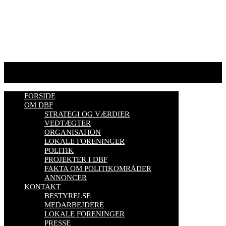
biavl, vi elsker honning, bliv biavler, stadekort, honningmeter,
varroa, bisygdom, økobiavl, bestøverportalen, biavl på Youtube,
biavlskursus.
Se mere her
FORSIDE
OM DBF
STRATEGI OG VÆRDIER
VEDTÆGTER
ORGANISATION
LOKALE FORENINGER
POLITIK
PROJEKTER I DBF
FAKTA OM POLITIKOMRÅDER
ANNONCER
KONTAKT
BESTYRELSE
MEDARBEJDERE
LOKALE FORENINGER
PRESSE