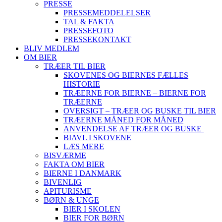
PRESSE
PRESSEMEDDELELSER
TAL & FAKTA
PRESSEFOTO
PRESSEKONTAKT
BLIV MEDLEM
OM BIER
TRÆER TIL BIER
SKOVENES OG BIERNES FÆLLES
HISTORIE
TRÆERNE FOR BIERNE – BIERNE FOR
TRÆERNE
OVERSIGT – TRÆER OG BUSKE TIL BIER
TRÆERNE MÅNED FOR MÅNED
ANVENDELSE AF TRÆER OG BUSKE
BIAVL I SKOVENE
LÆS MERE
BISVÆRME
FAKTA OM BIER
BIERNE I DANMARK
BIVENLIG
APITURISME
BØRN & UNGE
BIER I SKOLEN
BIER FOR BØRN