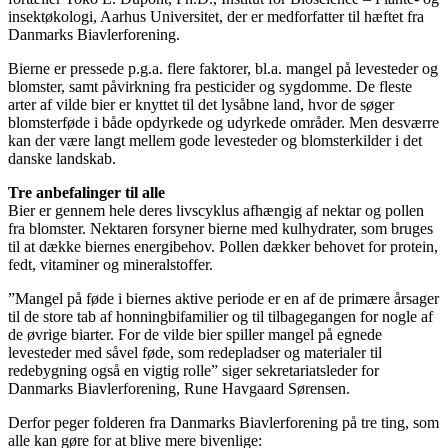
insektøkologi, Aarhus Universitet, der er medforfatter til hæftet fra
Danmarks Biavlerforening.
Bierne er pressede p.g.a. flere faktorer, bl.a. mangel på levesteder og
blomster, samt påvirkning fra pesticider og sygdomme. De fleste
arter af vilde bier er knyttet til det lysåbne land, hvor de søger
blomsterføde i både opdyrkede og udyrkede områder. Men desværre
kan der være langt mellem gode levesteder og blomsterkilder i det
danske landskab.
Tre anbefalinger til alle
Bier er gennem hele deres livscyklus afhængig af nektar og pollen
fra blomster. Nektaren forsyner bierne med kulhydrater, som bruges
til at dække biernes energibehov. Pollen dækker behovet for protein,
fedt, vitaminer og mineralstoffer.
”Mangel på føde i biernes aktive periode er en af de primære årsager
til de store tab af honningbifamilier og til tilbagegangen for nogle af
de øvrige biarter. For de vilde bier spiller mangel på egnede
levesteder med såvel føde, som redepladser og materialer til
redebygning også en vigtig rolle” siger sekretariatsleder for
Danmarks Biavlerforening, Rune Havgaard Sørensen.
Derfor peger folderen fra Danmarks Biavlerforening på tre ting, som
alle kan gøre for at blive mere bivenlige: