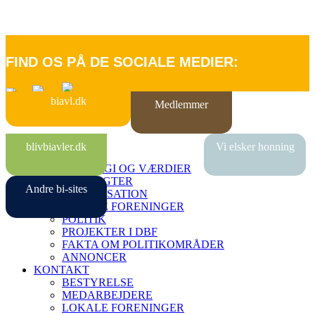
FIND OS PÅ DE SOCIALE MEDIER:
biavl.dk
Medlemmer
FORSIDE
blivbiavler.dk
Vi elsker honning
OM DBF
STRATEGI OG VÆRDIER
VEDTÆGTER
Andre bi-sites
ORGANISATION
LOKALE FORENINGER
POLITIK
PROJEKTER I DBF
FAKTA OM POLITIKOMRÅDER
ANNONCER
KONTAKT
BESTYRELSE
MEDARBEJDERE
LOKALE FORENINGER