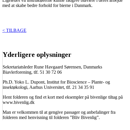
Ligeledes vil instruktørerne kunne rådgive biavlere i deres arbejde
med at skabe bedre forhold for bierne i Danmark.
< TILBAGE
Yderligere oplysninger
Sekretariatsleder Rune Havgaard Sørensen, Danmarks
Biavlerforening, tlf. 51 30 72 06
Ph.D. Yoko L. Dupont, Institut for Bioscience – Plante- og
insektøkologi, Aarhus Universitet, tlf. 21 34 35 91
Hent folderen og find et kort med eksempler på bivenlige tiltag på
www.bivenlig.dk
Man er velkommen til at gengive passager og anbefalinger fra
folderen med henvisning til folderen ”Bliv Bivenlig”.