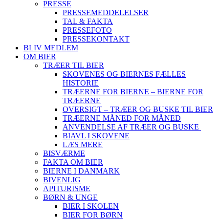
PRESSE
PRESSEMEDDELELSER
TAL & FAKTA
PRESSEFOTO
PRESSEKONTAKT
BLIV MEDLEM
OM BIER
TRÆER TIL BIER
SKOVENES OG BIERNES FÆLLES
HISTORIE
TRÆERNE FOR BIERNE – BIERNE FOR
TRÆERNE
OVERSIGT – TRÆER OG BUSKE TIL BIER
TRÆERNE MÅNED FOR MÅNED
ANVENDELSE AF TRÆER OG BUSKE
BIAVL I SKOVENE
LÆS MERE
BISVÆRME
FAKTA OM BIER
BIERNE I DANMARK
BIVENLIG
APITURISME
BØRN & UNGE
BIER I SKOLEN
BIER FOR BØRN