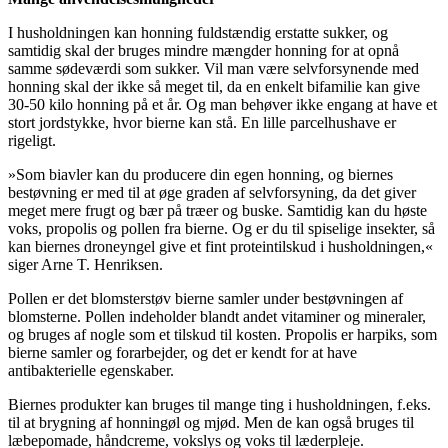
I husholdningen kan honning fuldstændig erstatte sukker, og
samtidig skal der bruges mindre mængder honning for at opnå
samme sødeværdi som sukker. Vil man være selvforsynende med
honning skal der ikke så meget til, da en enkelt bifamilie kan give
30-50 kilo honning på et år. Og man behøver ikke engang at have et
stort jordstykke, hvor bierne kan stå. En lille parcelhushave er
rigeligt.
»Som biavler kan du producere din egen honning, og biernes
bestøvning er med til at øge graden af selvforsyning, da det giver
meget mere frugt og bær på træer og buske. Samtidig kan du høste
voks, propolis og pollen fra bierne. Og er du til spiselige insekter, så
kan biernes droneyngel give et fint proteintilskud i husholdningen,«
siger Arne T. Henriksen.
Pollen er det blomsterstøv bierne samler under bestøvningen af
blomsterne. Pollen indeholder blandt andet vitaminer og mineraler,
og bruges af nogle som et tilskud til kosten. Propolis er harpiks, som
bierne samler og forarbejder, og det er kendt for at have
antibakterielle egenskaber.
Biernes produkter kan bruges til mange ting i husholdningen, f.eks.
til at brygning af honningøl og mjød. Men de kan også bruges til
læbepomade, håndcreme, vokslys og voks til læderpleje.