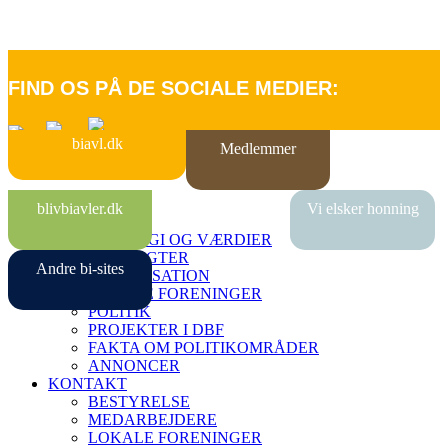
FIND OS PÅ DE SOCIALE MEDIER:
biavl.dk
Medlemmer
FORSIDE
blivbiavler.dk
Vi elsker honning
OM DBF
STRATEGI OG VÆRDIER
VEDTÆGTER
Andre bi-sites
ORGANISATION
LOKALE FORENINGER
POLITIK
PROJEKTER I DBF
FAKTA OM POLITIKOMRÅDER
ANNONCER
KONTAKT
BESTYRELSE
MEDARBEJDERE
LOKALE FORENINGER