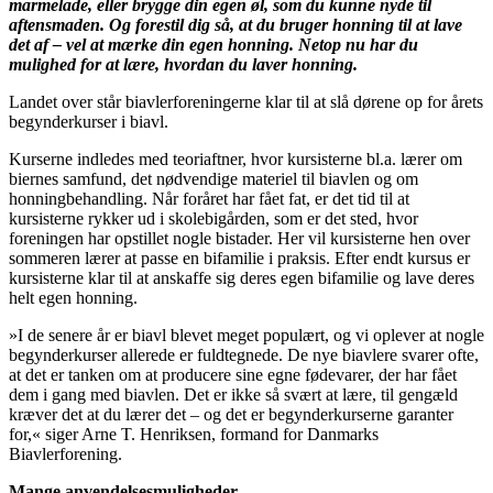
marmelade, eller brygge din egen øl, som du kunne nyde til
aftensmaden. Og forestil dig så, at du bruger honning til at lave
det af – vel at mærke din egen honning. Netop nu har du
mulighed for at lære, hvordan du laver honning.
Landet over står biavlerforeningerne klar til at slå dørene op for årets
begynderkurser i biavl.
Kurserne indledes med teoriaftner, hvor kursisterne bl.a. lærer om
biernes samfund, det nødvendige materiel til biavlen og om
honningbehandling. Når foråret har fået fat, er det tid til at
kursisterne rykker ud i skolebigården, som er det sted, hvor
foreningen har opstillet nogle bistader. Her vil kursisterne hen over
sommeren lærer at passe en bifamilie i praksis. Efter endt kursus er
kursisterne klar til at anskaffe sig deres egen bifamilie og lave deres
helt egen honning.
»I de senere år er biavl blevet meget populært, og vi oplever at nogle
begynderkurser allerede er fuldtegnede. De nye biavlere svarer ofte,
at det er tanken om at producere sine egne fødevarer, der har fået
dem i gang med biavlen. Det er ikke så svært at lære, til gengæld
kræver det at du lærer det – og det er begynderkurserne garanter
for,« siger Arne T. Henriksen, formand for Danmarks
Biavlerforening.
Mange anvendelsesmuligheder