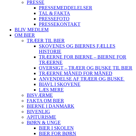
PRESSE
PRESSEMEDDELELSER
TAL & FAKTA
PRESSEFOTO
PRESSEKONTAKT
BLIV MEDLEM
OM BIER
TRÆER TIL BIER
SKOVENES OG BIERNES FÆLLES
HISTORIE
TRÆERNE FOR BIERNE – BIERNE FOR
TRÆERNE
OVERSIGT – TRÆER OG BUSKE TIL BIER
TRÆERNE MÅNED FOR MÅNED
ANVENDELSE AF TRÆER OG BUSKE
BIAVL I SKOVENE
LÆS MERE
BISVÆRME
FAKTA OM BIER
BIERNE I DANMARK
BIVENLIG
APITURISME
BØRN & UNGE
BIER I SKOLEN
BIER FOR BØRN