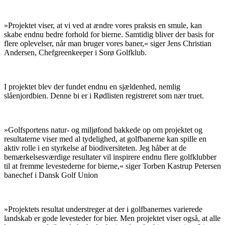
»Projektet viser, at vi ved at ændre vores praksis en smule, kan
skabe endnu bedre forhold for bierne. Samtidig bliver der basis for
flere oplevelser, når man bruger vores baner,« siger Jens Christian
Andersen, Chefgreenkeeper i Sorø Golfklub.
I projektet blev der fundet endnu en sjældenhed, nemlig
slåenjordbien. Denne bi er i Rødlisten registreret som nær truet.
»Golfsportens natur- og miljøfond bakkede op om projektet og
resultaterne viser med al tydelighed, at golfbanerne kan spille en
aktiv rolle i en styrkelse af biodiversiteten. Jeg håber at de
bemærkelsesværdige resultater vil inspirere endnu flere golfklubber
til at fremme levestederne for bierne,« siger Torben Kastrup Petersen
banechef i Dansk Golf Union
»Projektets resultat understreger at der i golfbanernes varierede
landskab er gode levesteder for bier. Men projektet viser også, at alle