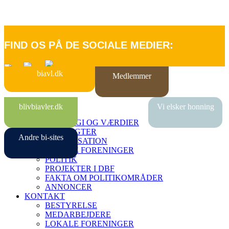
FIND OS PÅ DE SOCIALE MEDIER:
biavl.dk
Medlemmer
FORSIDE
blivbiavler.dk
Vi elsker honning
OM DBF
STRATEGI OG VÆRDIER
VEDTÆGTER
Andre bi-sites
ORGANISATION
LOKALE FORENINGER
POLITIK
PROJEKTER I DBF
FAKTA OM POLITIKOMRÅDER
ANNONCER
KONTAKT
BESTYRELSE
MEDARBEJDERE
LOKALE FORENINGER