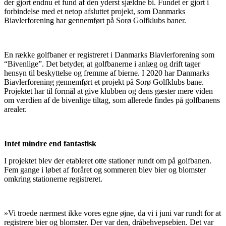
der gjort endnu et fund af den yderst sjældne bi. Fundet er gjort i
forbindelse med et netop afsluttet projekt, som Danmarks
Biavlerforening har gennemført på Sorø Golfklubs baner.
En række golfbaner er registreret i Danmarks Biavlerforening som
“Bivenlige”. Det betyder, at golfbanerne i anlæg og drift tager
hensyn til beskyttelse og fremme af bierne. I 2020 har Danmarks
Biavlerforening gennemført et projekt på Sorø Golfklubs bane.
Projektet har til formål at give klubben og dens gæster mere viden
om værdien af de bivenlige tiltag, som allerede findes på golfbanens
arealer.
Intet mindre end fantastisk
I projektet blev der etableret otte stationer rundt om på golfbanen.
Fem gange i løbet af foråret og sommeren blev bier og blomster
omkring stationerne registreret.
»Vi troede nærmest ikke vores egne øjne, da vi i juni var rundt for at
registrere bier og blomster. Der var den, dråbehvepsebien. Det var