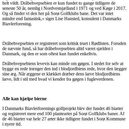
helt vildt. Dråbehvepsebien er kun fundet to gange tidligere de
seneste 50 år, nemlig i Nordvestsjælland i 1971 og ved Køge i 2017.
Og så finder vi den her på Sorø Golfklubs bane. Det var intet
mindre end fantastisk,« siger Lise Hansted, konsulent i Danmarks
Biavlerforening.
Dråbehvepsebien er registreret som kritisk truet i Rødlisten. Foruden
de nævnte fund, så har dråbehvepsebien altid været sjælden i
Danmark, og den er som oftest kun fundet enkeltvis.
Dråbehvepsebiens levevis kan minde om gøgen. I stedet for selv at
bygge en rede trænger den ind i blodjordbiens rede, hvor den lægger
sine æg. Når æggene er klækket dræber dens larve blodjordbiens
larve, lidt i stil med hvad vi kender fra gøgen i fugleverdenen.
Alle kan hjælpe bierne
I Danmarks Biavlerforenings golfprojekt blev der fundet 46 biarter
og registreret mere end 100 plantearter på Sorø Golfklubs baner. Af
de 46 biarter var hele 27 arter ikke tidligere fundet i Sorø Kommune
i nyere tid.