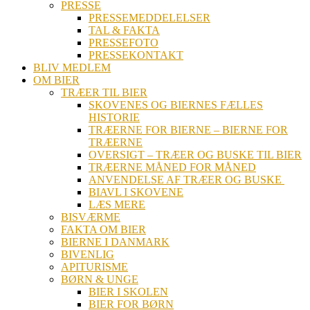
PRESSE
PRESSEMEDDELELSER
TAL & FAKTA
PRESSEFOTO
PRESSEKONTAKT
BLIV MEDLEM
OM BIER
TRÆER TIL BIER
SKOVENES OG BIERNES FÆLLES
HISTORIE
TRÆERNE FOR BIERNE – BIERNE FOR
TRÆERNE
OVERSIGT – TRÆER OG BUSKE TIL BIER
TRÆERNE MÅNED FOR MÅNED
ANVENDELSE AF TRÆER OG BUSKE
BIAVL I SKOVENE
LÆS MERE
BISVÆRME
FAKTA OM BIER
BIERNE I DANMARK
BIVENLIG
APITURISME
BØRN & UNGE
BIER I SKOLEN
BIER FOR BØRN