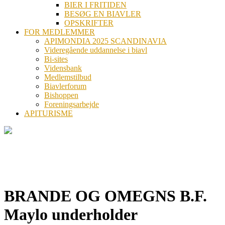
BIER I FRITIDEN
BESØG EN BIAVLER
OPSKRIFTER
FOR MEDLEMMER
APIMONDIA 2025 SCANDINAVIA
Videregående uddannelse i biavl
Bi-sites
Vidensbank
Medlemstilbud
Biavlerforum
Bishoppen
Foreningsarbejde
APITURISME
BRANDE OG OMEGNS B.F.
Maylo underholder