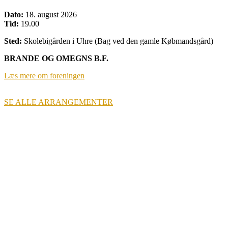
Dato:
18. august 2026
Tid:
19.00
Sted:
Skolebigården i Uhre (Bag ved den gamle Købmandsgård)
BRANDE OG OMEGNS B.F.
Læs mere om foreningen
SE ALLE ARRANGEMENTER
BIAVLERNES FORENING
Danmarks Biavlerforening repræsenterer 6000 biavlere, som
arbejder for bierne og bestøvningen i Danmark.
Få mere information om medlemskab her
Cookiepolitik