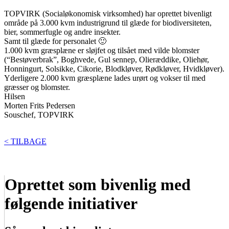
TOPVIRK (Socialøkonomisk virksomhed) har oprettet bivenligt
område på 3.000 kvm industrigrund til glæde for biodiversiteten,
bier, sommerfugle og andre insekter.
Samt til glæde for personalet 🙂
1.000 kvm græsplæne er sløjfet og tilsået med vilde blomster
(“Bestøverbrak”, Boghvede, Gul sennep, Olieræddike, Oliehør,
Honningurt, Solsikke, Cikorie, Blodkløver, Rødkløver, Hvidkløver).
Yderligere 2.000 kvm græsplæne lades urørt og vokser til med
græsser og blomster.
Hilsen
Morten Frits Pedersen
Souschef, TOPVIRK
< TILBAGE
Oprettet som bivenlig med
følgende initiativer