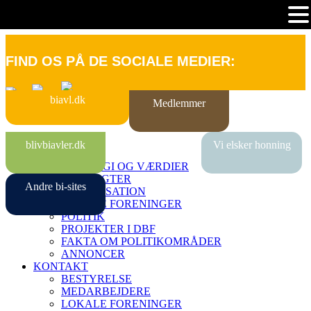
FIND OS PÅ DE SOCIALE MEDIER:
biavl.dk
Medlemmer
FORSIDE
blivbiavler.dk
Vi elsker honning
OM DBF
STRATEGI OG VÆRDIER
VEDTÆGTER
Andre bi-sites
ORGANISATION
LOKALE FORENINGER
POLITIK
PROJEKTER I DBF
FAKTA OM POLITIKOMRÅDER
ANNONCER
KONTAKT
BESTYRELSE
MEDARBEJDERE
LOKALE FORENINGER