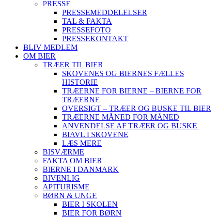
PRESSE
PRESSEMEDDELELSER
TAL & FAKTA
PRESSEFOTO
PRESSEKONTAKT
BLIV MEDLEM
OM BIER
TRÆER TIL BIER
SKOVENES OG BIERNES FÆLLES
HISTORIE
TRÆERNE FOR BIERNE – BIERNE FOR
TRÆERNE
OVERSIGT – TRÆER OG BUSKE TIL BIER
TRÆERNE MÅNED FOR MÅNED
ANVENDELSE AF TRÆER OG BUSKE
BIAVL I SKOVENE
LÆS MERE
BISVÆRME
FAKTA OM BIER
BIERNE I DANMARK
BIVENLIG
APITURISME
BØRN & UNGE
BIER I SKOLEN
BIER FOR BØRN