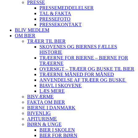
PRESSE
PRESSEMEDDELELSER
TAL & FAKTA
PRESSEFOTO
PRESSEKONTAKT
BLIV MEDLEM
OM BIER
TRÆER TIL BIER
SKOVENES OG BIERNES FÆLLES
HISTORIE
TRÆERNE FOR BIERNE – BIERNE FOR
TRÆERNE
OVERSIGT – TRÆER OG BUSKE TIL BIER
TRÆERNE MÅNED FOR MÅNED
ANVENDELSE AF TRÆER OG BUSKE
BIAVL I SKOVENE
LÆS MERE
BISVÆRME
FAKTA OM BIER
BIERNE I DANMARK
BIVENLIG
APITURISME
BØRN & UNGE
BIER I SKOLEN
BIER FOR BØRN