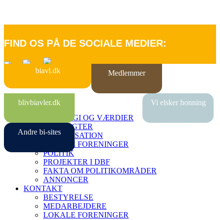
FIND OS PÅ DE SOCIALE MEDIER:
biavl.dk
Medlemmer
FORSIDE
blivbiavler.dk
Vi elsker honning
OM DBF
STRATEGI OG VÆRDIER
VEDTÆGTER
Andre bi-sites
ORGANISATION
LOKALE FORENINGER
POLITIK
PROJEKTER I DBF
FAKTA OM POLITIKOMRÅDER
ANNONCER
KONTAKT
BESTYRELSE
MEDARBEJDERE
LOKALE FORENINGER