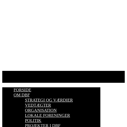
Telefontider man-tor: 9.00-14.00
Tlf. 57 86 54 70
HJEMMESIDER OM BIER
biavl, vi elsker honning, bliv biavler, stadekort, honningmeter,
varroa, bisygdom, økobiavl, bestøverportalen, biavl på Youtube,
biavlskursus.
Se mere her
FORSIDE
OM DBF
STRATEGI OG VÆRDIER
VEDTÆGTER
ORGANISATION
LOKALE FORENINGER
POLITIK
PROJEKTER I DBF