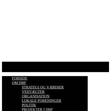
Telefontider man-tor: 9.00-14.00
Tlf. 57 86 54 70
HJEMMESIDER OM BIER
biavl, vi elsker honning, bliv biavler, stadekort, honningmeter,
varroa, bisygdom, økobiavl, bestøverportalen, biavl på Youtube,
biavlskursus.
Se mere her
FORSIDE
OM DBF
STRATEGI OG VÆRDIER
VEDTÆGTER
ORGANISATION
LOKALE FORENINGER
POLITIK
PROJEKTER I DBF