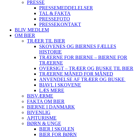
PRESSE
PRESSEMEDDELELSER
TAL & FAKTA
PRESSEFOTO
PRESSEKONTAKT
BLIV MEDLEM
OM BIER
TRÆER TIL BIER
SKOVENES OG BIERNES FÆLLES
HISTORIE
TRÆERNE FOR BIERNE – BIERNE FOR
TRÆERNE
OVERSIGT – TRÆER OG BUSKE TIL BIER
TRÆERNE MÅNED FOR MÅNED
ANVENDELSE AF TRÆER OG BUSKE
BIAVL I SKOVENE
LÆS MERE
BISVÆRME
FAKTA OM BIER
BIERNE I DANMARK
BIVENLIG
APITURISME
BØRN & UNGE
BIER I SKOLEN
BIER FOR BØRN