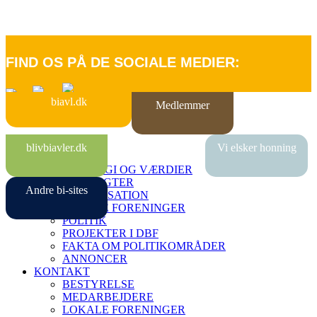
FIND OS PÅ DE SOCIALE MEDIER:
biavl.dk
Medlemmer
FORSIDE
blivbiavler.dk
Vi elsker honning
OM DBF
STRATEGI OG VÆRDIER
VEDTÆGTER
Andre bi-sites
ORGANISATION
LOKALE FORENINGER
POLITIK
PROJEKTER I DBF
FAKTA OM POLITIKOMRÅDER
ANNONCER
KONTAKT
BESTYRELSE
MEDARBEJDERE
LOKALE FORENINGER