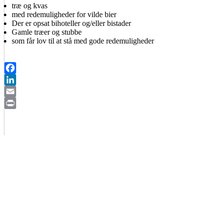
træ og kvas
med redemuligheder for vilde bier
Der er opsat bihoteller og/eller bistader
Gamle træer og stubbe
som får lov til at stå med gode redemuligheder
Facebook
LinkedIn
Email
Print
BIAVLERNES FORENING
Danmarks Biavlerforening repræsenterer 6000 biavlere, som arbejder
Få mere information om medlemskab her
Cookiepolitik