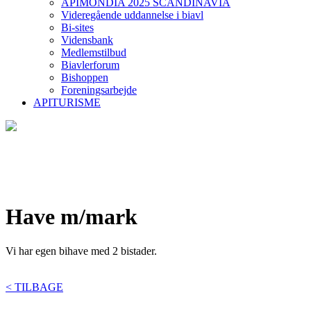
APIMONDIA 2025 SCANDINAVIA
Videregående uddannelse i biavl
Bi-sites
Vidensbank
Medlemstilbud
Biavlerforum
Bishoppen
Foreningsarbejde
APITURISME
Have m/mark
Vi har egen bihave med 2 bistader.
< TILBAGE