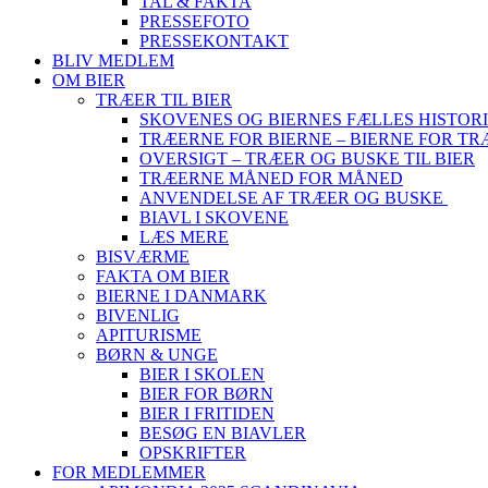
TAL & FAKTA
PRESSEFOTO
PRESSEKONTAKT
BLIV MEDLEM
OM BIER
TRÆER TIL BIER
SKOVENES OG BIERNES FÆLLES HISTOR
TRÆERNE FOR BIERNE – BIERNE FOR T
OVERSIGT – TRÆER OG BUSKE TIL BIER
TRÆERNE MÅNED FOR MÅNED
ANVENDELSE AF TRÆER OG BUSKE
BIAVL I SKOVENE
LÆS MERE
BISVÆRME
FAKTA OM BIER
BIERNE I DANMARK
BIVENLIG
APITURISME
BØRN & UNGE
BIER I SKOLEN
BIER FOR BØRN
BIER I FRITIDEN
BESØG EN BIAVLER
OPSKRIFTER
FOR MEDLEMMER