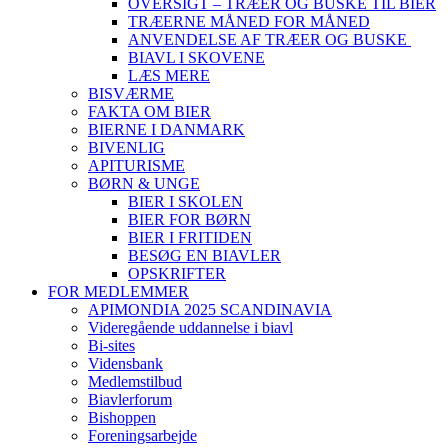
OVERSIGT – TRÆER OG BUSKE TIL BIER
TRÆERNE MÅNED FOR MÅNED
ANVENDELSE AF TRÆER OG BUSKE
BIAVL I SKOVENE
LÆS MERE
BISVÆRME
FAKTA OM BIER
BIERNE I DANMARK
BIVENLIG
APITURISME
BØRN & UNGE
BIER I SKOLEN
BIER FOR BØRN
BIER I FRITIDEN
BESØG EN BIAVLER
OPSKRIFTER
FOR MEDLEMMER
APIMONDIA 2025 SCANDINAVIA
Videregående uddannelse i biavl
Bi-sites
Vidensbank
Medlemstilbud
Biavlerforum
Bishoppen
Foreningsarbejde