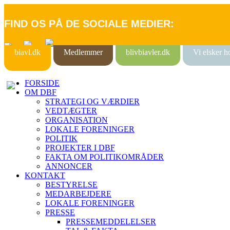
FIND OS PÅ DE SOCIALE MEDIER:
biavl.dk
Medlemmer
blivbiavler.dk
Vi elsker 
FORSIDE
OM DBF
STRATEGI OG VÆRDIER
VEDTÆGTER
ORGANISATION
LOKALE FORENINGER
POLITIK
PROJEKTER I DBF
FAKTA OM POLITIKOMRÅDER
ANNONCER
KONTAKT
BESTYRELSE
MEDARBEJDERE
LOKALE FORENINGER
PRESSE
PRESSEMEDDELELSER