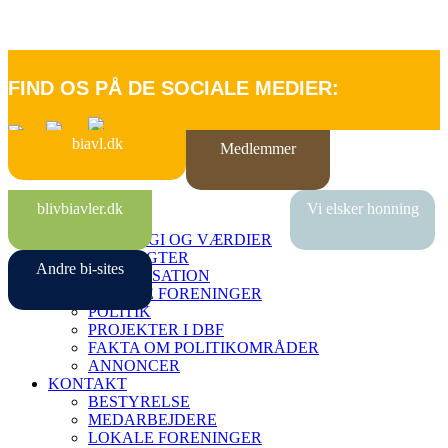
FIND OS PÅ DE SOCIALE MEDIER:
biavl.dk
Medlemmer
FORSIDE
blivbiavler.dk
Vi elsker honning
OM DBF
STRATEGI OG VÆRDIER
VEDTÆGTER
Andre bi-sites
ORGANISATION
LOKALE FORENINGER
POLITIK
PROJEKTER I DBF
FAKTA OM POLITIKOMRÅDER
ANNONCER
KONTAKT
BESTYRELSE
MEDARBEJDERE
LOKALE FORENINGER