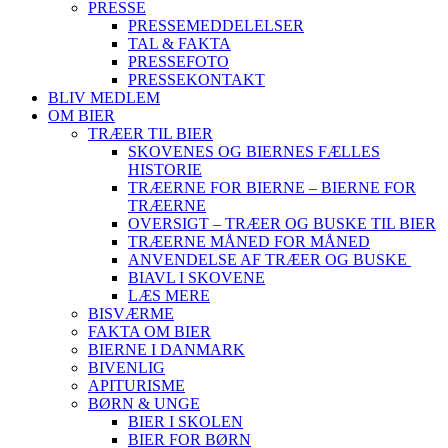
PRESSE
PRESSEMEDDELELSER
TAL & FAKTA
PRESSEFOTO
PRESSEKONTAKT
BLIV MEDLEM
OM BIER
TRÆER TIL BIER
SKOVENES OG BIERNES FÆLLES
HISTORIE
TRÆERNE FOR BIERNE – BIERNE FOR
TRÆERNE
OVERSIGT – TRÆER OG BUSKE TIL BIER
TRÆERNE MÅNED FOR MÅNED
ANVENDELSE AF TRÆER OG BUSKE
BIAVL I SKOVENE
LÆS MERE
BISVÆRME
FAKTA OM BIER
BIERNE I DANMARK
BIVENLIG
APITURISME
BØRN & UNGE
BIER I SKOLEN
BIER FOR BØRN