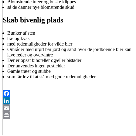
Blomstrende træer og buske klippes
så de danner nye blomstrende skud
Skab bivenlig plads
Bunker af sten
træ og kvas
med redemuligheder for vilde bier
Områder med urørt bar jord og sand hvor de jordboende bier kan
lave reder og overvintre
Der er opsat bihoteller og/eller bistader
Der anvendes ingen pesticider
Gamle træer og stubbe
som får lov til at stå med gode redemuligheder
Facebook
LinkedIn
Email
Print