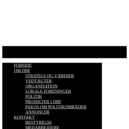
HJEMMESIDER OM BIER
biavl, vi elsker honning, bliv biavler, stadekort, honningmeter,
varroa, bisygdom, økobiavl, bestøverportalen, biavl på Youtube,
biavlskursus.
Se mere her
FORSIDE
OM DBF
STRATEGI OG VÆRDIER
VEDTÆGTER
ORGANISATION
LOKALE FORENINGER
POLITIK
PROJEKTER I DBF
FAKTA OM POLITIKOMRÅDER
ANNONCER
KONTAKT
BESTYRELSE
MEDARBEJDERE