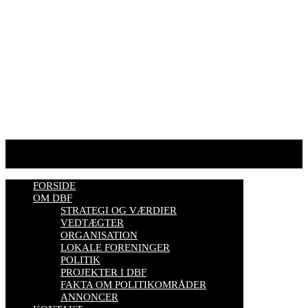
HJEMMESIDER OM BIER
biavl, vi elsker honning, bliv biavler, stadekort, honningmeter,
varroa, bisygdom, økobiavl, bestøverportalen, biavl på Youtube,
biavlskursus.
Se mere her
FORSIDE
OM DBF
STRATEGI OG VÆRDIER
VEDTÆGTER
ORGANISATION
LOKALE FORENINGER
POLITIK
PROJEKTER I DBF
FAKTA OM POLITIKOMRÅDER
ANNONCER