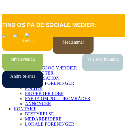
FIND OS PÅ DE SOCIALE MEDIER:
biavl.dk
Medlemmer
FORSIDE
blivbiavler.dk
Vi elsker honning
OM DBF
STRATEGI OG VÆRDIER
VEDTÆGTER
Andre bi-sites
ORGANISATION
LOKALE FORENINGER
POLITIK
PROJEKTER I DBF
FAKTA OM POLITIKOMRÅDER
ANNONCER
KONTAKT
BESTYRELSE
MEDARBEJDERE
LOKALE FORENINGER