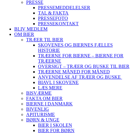
PRESSE
PRESSEMEDDELELSER
TAL & FAKTA
PRESSEFOTO
PRESSEKONTAKT
BLIV MEDLEM
OM BIER
TRÆER TIL BIER
SKOVENES OG BIERNES FÆLLES
HISTORIE
TRÆERNE FOR BIERNE – BIERNE FOR
TRÆERNE
OVERSIGT – TRÆER OG BUSKE TIL BIER
TRÆERNE MÅNED FOR MÅNED
ANVENDELSE AF TRÆER OG BUSKE
BIAVL I SKOVENE
LÆS MERE
BISVÆRME
FAKTA OM BIER
BIERNE I DANMARK
BIVENLIG
APITURISME
BØRN & UNGE
BIER I SKOLEN
BIER FOR BØRN