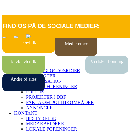
FIND OS PÅ DE SOCIALE MEDIER:
biavl.dk
Medlemmer
FORSIDE
blivbiavler.dk
Vi elsker honning
OM DBF
STRATEGI OG VÆRDIER
VEDTÆGTER
Andre bi-sites
ORGANISATION
LOKALE FORENINGER
POLITIK
PROJEKTER I DBF
FAKTA OM POLITIKOMRÅDER
ANNONCER
KONTAKT
BESTYRELSE
MEDARBEJDERE
LOKALE FORENINGER