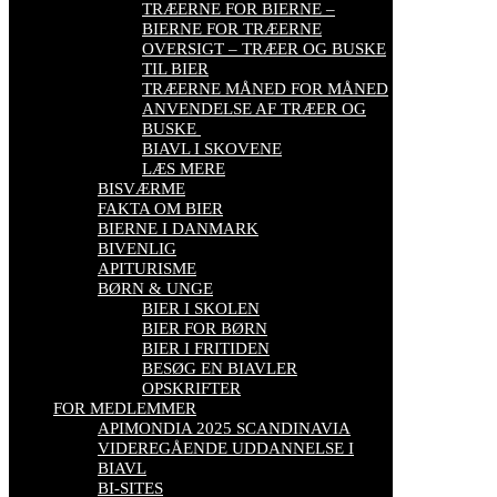
TRÆERNE FOR BIERNE –
BIERNE FOR TRÆERNE
OVERSIGT – TRÆER OG BUSKE
TIL BIER
TRÆERNE MÅNED FOR MÅNED
ANVENDELSE AF TRÆER OG
BUSKE
BIAVL I SKOVENE
LÆS MERE
BISVÆRME
FAKTA OM BIER
BIERNE I DANMARK
BIVENLIG
APITURISME
BØRN & UNGE
BIER I SKOLEN
BIER FOR BØRN
BIER I FRITIDEN
BESØG EN BIAVLER
OPSKRIFTER
FOR MEDLEMMER
APIMONDIA 2025 SCANDINAVIA
VIDEREGÅENDE UDDANNELSE I
BIAVL
BI-SITES