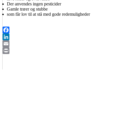
Der anvendes ingen pesticider
Gamle træer og stubbe
som får lov til at stå med gode redemuligheder
Facebook
LinkedIn
Email
Print
BIAVLERNES FORENING
Danmarks Biavlerforening repræsenterer 6000 biavlere, som
arbejder for bierne og bestøvningen i Danmark.
Få mere information om medlemskab her
Cookiepolitik