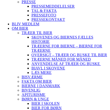
PRESSE
PRESSEMEDDELELSER
TAL & FAKTA
PRESSEFOTO
PRESSEKONTAKT
BLIV MEDLEM
OM BIER
TRÆER TIL BIER
SKOVENES OG BIERNES FÆLLES
HISTORIE
TRÆERNE FOR BIERNE – BIERNE FOR
TRÆERNE
OVERSIGT – TRÆER OG BUSKE TIL BIER
TRÆERNE MÅNED FOR MÅNED
ANVENDELSE AF TRÆER OG BUSKE
BIAVL I SKOVENE
LÆS MERE
BISVÆRME
FAKTA OM BIER
BIERNE I DANMARK
BIVENLIG
APITURISME
BØRN & UNGE
BIER I SKOLEN
BIER FOR BØRN