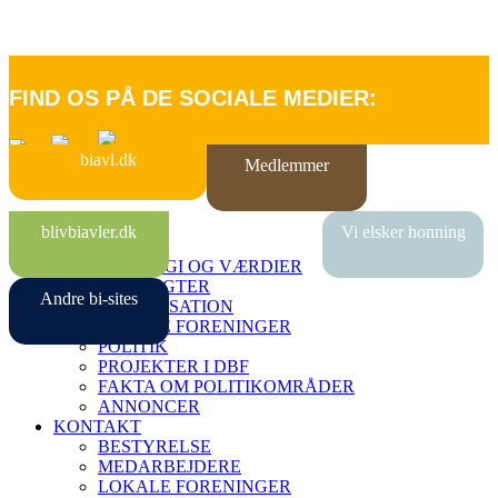
FIND OS PÅ DE SOCIALE MEDIER:
biavl.dk
Medlemmer
FORSIDE
blivbiavler.dk
Vi elsker honning
OM DBF
STRATEGI OG VÆRDIER
VEDTÆGTER
Andre bi-sites
ORGANISATION
LOKALE FORENINGER
POLITIK
PROJEKTER I DBF
FAKTA OM POLITIKOMRÅDER
ANNONCER
KONTAKT
BESTYRELSE
MEDARBEJDERE
LOKALE FORENINGER