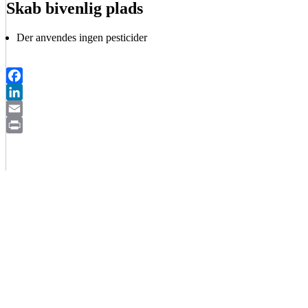
Skab bivenlig plads
Der anvendes ingen pesticider
Facebook
LinkedIn
Email
Print
BIAVLERNES FORENING
Danmarks Biavlerforening repræsenterer 6000 biavlere, som
arbejder for bierne og bestøvningen i Danmark.
Få mere information om medlemskab her
Cookiepolitik