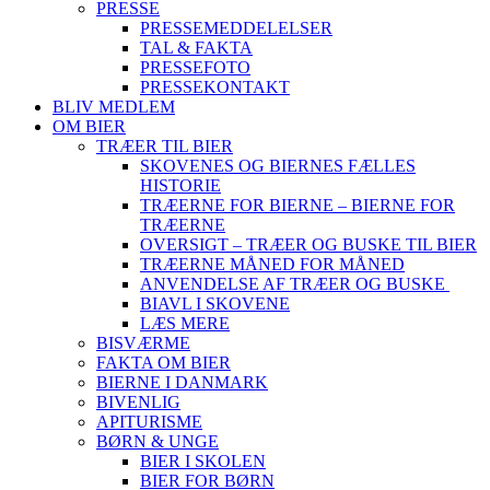
PRESSE
PRESSEMEDDELELSER
TAL & FAKTA
PRESSEFOTO
PRESSEKONTAKT
BLIV MEDLEM
OM BIER
TRÆER TIL BIER
SKOVENES OG BIERNES FÆLLES
HISTORIE
TRÆERNE FOR BIERNE – BIERNE FOR
TRÆERNE
OVERSIGT – TRÆER OG BUSKE TIL BIER
TRÆERNE MÅNED FOR MÅNED
ANVENDELSE AF TRÆER OG BUSKE
BIAVL I SKOVENE
LÆS MERE
BISVÆRME
FAKTA OM BIER
BIERNE I DANMARK
BIVENLIG
APITURISME
BØRN & UNGE
BIER I SKOLEN
BIER FOR BØRN