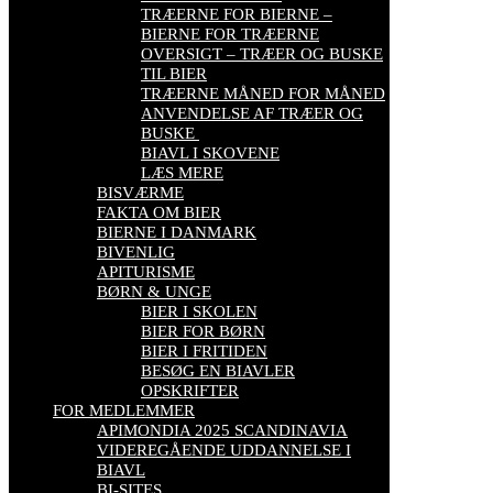
TRÆERNE FOR BIERNE –
BIERNE FOR TRÆERNE
OVERSIGT – TRÆER OG BUSKE
TIL BIER
TRÆERNE MÅNED FOR MÅNED
ANVENDELSE AF TRÆER OG
BUSKE
BIAVL I SKOVENE
LÆS MERE
BISVÆRME
FAKTA OM BIER
BIERNE I DANMARK
BIVENLIG
APITURISME
BØRN & UNGE
BIER I SKOLEN
BIER FOR BØRN
BIER I FRITIDEN
BESØG EN BIAVLER
OPSKRIFTER
FOR MEDLEMMER
APIMONDIA 2025 SCANDINAVIA
VIDEREGÅENDE UDDANNELSE I
BIAVL
BI-SITES