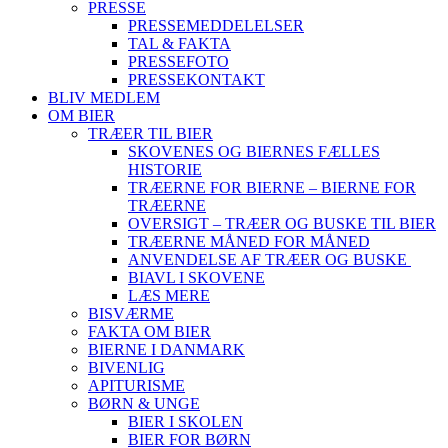
PRESSE
PRESSEMEDDELELSER
TAL & FAKTA
PRESSEFOTO
PRESSEKONTAKT
BLIV MEDLEM
OM BIER
TRÆER TIL BIER
SKOVENES OG BIERNES FÆLLES
HISTORIE
TRÆERNE FOR BIERNE – BIERNE FOR
TRÆERNE
OVERSIGT – TRÆER OG BUSKE TIL BIER
TRÆERNE MÅNED FOR MÅNED
ANVENDELSE AF TRÆER OG BUSKE
BIAVL I SKOVENE
LÆS MERE
BISVÆRME
FAKTA OM BIER
BIERNE I DANMARK
BIVENLIG
APITURISME
BØRN & UNGE
BIER I SKOLEN
BIER FOR BØRN