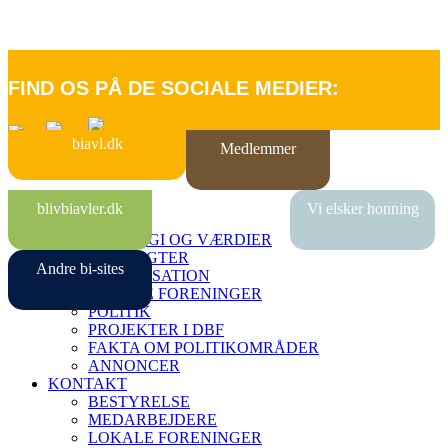
FIND OS PÅ DE SOCIALE MEDIER:
biavl.dk
Medlemmer
FORSIDE
blivbiavler.dk
Vi elsker honning
OM DBF
STRATEGI OG VÆRDIER
VEDTÆGTER
Andre bi-sites
ORGANISATION
LOKALE FORENINGER
POLITIK
PROJEKTER I DBF
FAKTA OM POLITIKOMRÅDER
ANNONCER
KONTAKT
BESTYRELSE
MEDARBEJDERE
LOKALE FORENINGER