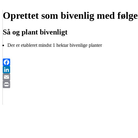
Oprettet som bivenlig med følge
Så og plant bivenligt
Der er etableret mindst 1 hektar bivenlige planter
Facebook
LinkedIn
Email
Print
BIAVLERNES FORENING