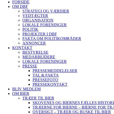
FORSIDE
OM DBF
STRATEGI OG VÆRDIER
VEDTÆGTER
ORGANISATION
LOKALE FORENINGER
POLITIK
PROJEKTER I DBF
FAKTA OM POLITIKOMRÅDER
ANNONCER
KONTAKT
BESTYRELSE
MEDARBEJDERE
LOKALE FORENINGER
PRESSE
PRESSEMEDDELELSER
TAL & FAKTA
PRESSEFOTO
PRESSEKONTAKT
BLIV MEDLEM
OM BIER
TRÆER TIL BIER
SKOVENES OG BIERNES FÆLLES HISTOR
TRÆERNE FOR BIERNE – BIERNE FOR T
OVERSIGT – TRÆER OG BUSKE TIL BIER