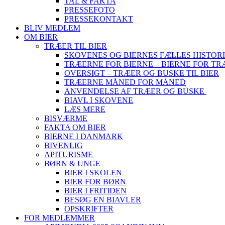
TAL & FAKTA
PRESSEFOTO
PRESSEKONTAKT
BLIV MEDLEM
OM BIER
TRÆER TIL BIER
SKOVENES OG BIERNES FÆLLES HISTOR
TRÆERNE FOR BIERNE – BIERNE FOR T
OVERSIGT – TRÆER OG BUSKE TIL BIER
TRÆERNE MÅNED FOR MÅNED
ANVENDELSE AF TRÆER OG BUSKE
BIAVL I SKOVENE
LÆS MERE
BISVÆRME
FAKTA OM BIER
BIERNE I DANMARK
BIVENLIG
APITURISME
BØRN & UNGE
BIER I SKOLEN
BIER FOR BØRN
BIER I FRITIDEN
BESØG EN BIAVLER
OPSKRIFTER
FOR MEDLEMMER