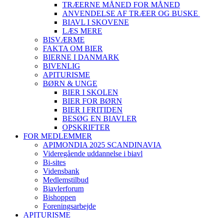
TRÆERNE MÅNED FOR MÅNED
ANVENDELSE AF TRÆER OG BUSKE
BIAVL I SKOVENE
LÆS MERE
BISVÆRME
FAKTA OM BIER
BIERNE I DANMARK
BIVENLIG
APITURISME
BØRN & UNGE
BIER I SKOLEN
BIER FOR BØRN
BIER I FRITIDEN
BESØG EN BIAVLER
OPSKRIFTER
FOR MEDLEMMER
APIMONDIA 2025 SCANDINAVIA
Videregående uddannelse i biavl
Bi-sites
Vidensbank
Medlemstilbud
Biavlerforum
Bishoppen
Foreningsarbejde
APITURISME