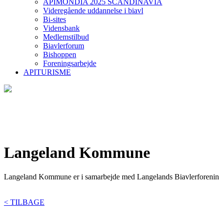
APIMONDIA 2025 SCANDINAVIA
Videregående uddannelse i biavl
Bi-sites
Vidensbank
Medlemstilbud
Biavlerforum
Bishoppen
Foreningsarbejde
APITURISME
Langeland Kommune
Langeland Kommune er i samarbejde med Langelands Biavlerforenin
< TILBAGE