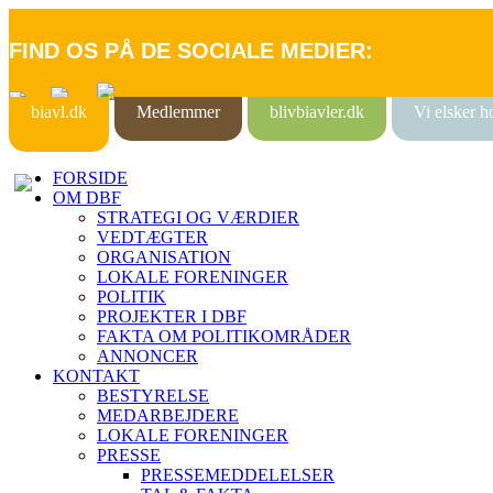
FIND OS PÅ DE SOCIALE MEDIER:
biavl.dk
Medlemmer
blivbiavler.dk
Vi elsker 
FORSIDE
OM DBF
STRATEGI OG VÆRDIER
VEDTÆGTER
ORGANISATION
LOKALE FORENINGER
POLITIK
PROJEKTER I DBF
FAKTA OM POLITIKOMRÅDER
ANNONCER
KONTAKT
BESTYRELSE
MEDARBEJDERE
LOKALE FORENINGER
PRESSE
PRESSEMEDDELELSER