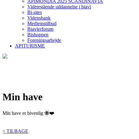
APIMONDIA 2025 SCANDINAVIA
Videregående uddannelse i biavl
Bi-sites
Vidensbank
Medlemstilbud
Biavlerforum
Bishoppen
Foreningsarbejde
APITURISME
Min have
Min have er bivenlig 🐝❤️
< TILBAGE