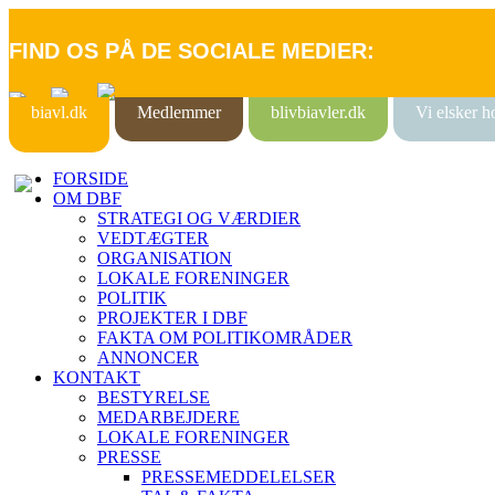
FIND OS PÅ DE SOCIALE MEDIER:
biavl.dk
Medlemmer
blivbiavler.dk
Vi elsker 
FORSIDE
OM DBF
STRATEGI OG VÆRDIER
VEDTÆGTER
ORGANISATION
LOKALE FORENINGER
POLITIK
PROJEKTER I DBF
FAKTA OM POLITIKOMRÅDER
ANNONCER
KONTAKT
BESTYRELSE
MEDARBEJDERE
LOKALE FORENINGER
PRESSE
PRESSEMEDDELELSER