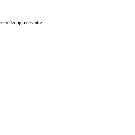
ve reder og overvintre
 for bierne og bestøvningen i Danmark.