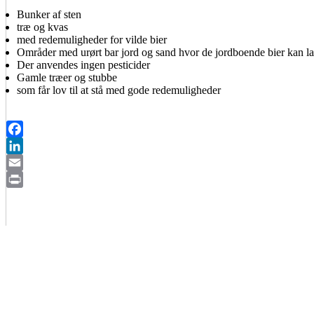
Bunker af sten
træ og kvas
med redemuligheder for vilde bier
Områder med urørt bar jord og sand hvor de jordboende bier kan la
Der anvendes ingen pesticider
Gamle træer og stubbe
som får lov til at stå med gode redemuligheder
Facebook
LinkedIn
Email
Print
BIAVLERNES FORENING
Danmarks Biavlerforening repræsenterer 6000 biavlere, som arbejder