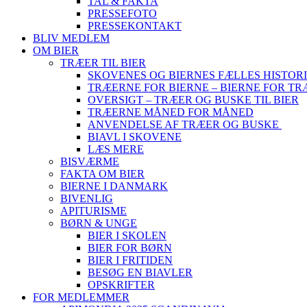
TAL & FAKTA
PRESSEFOTO
PRESSEKONTAKT
BLIV MEDLEM
OM BIER
TRÆER TIL BIER
SKOVENES OG BIERNES FÆLLES HISTOR
TRÆERNE FOR BIERNE – BIERNE FOR T
OVERSIGT – TRÆER OG BUSKE TIL BIER
TRÆERNE MÅNED FOR MÅNED
ANVENDELSE AF TRÆER OG BUSKE
BIAVL I SKOVENE
LÆS MERE
BISVÆRME
FAKTA OM BIER
BIERNE I DANMARK
BIVENLIG
APITURISME
BØRN & UNGE
BIER I SKOLEN
BIER FOR BØRN
BIER I FRITIDEN
BESØG EN BIAVLER
OPSKRIFTER
FOR MEDLEMMER