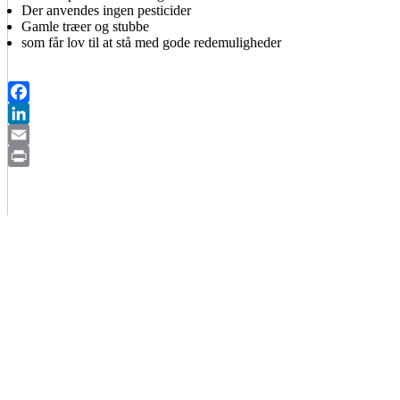
Der anvendes ingen pesticider
Gamle træer og stubbe
som får lov til at stå med gode redemuligheder
Facebook
LinkedIn
Email
Print
BIAVLERNES FORENING
Danmarks Biavlerforening repræsenterer 6000 biavlere, som arbejder
Få mere information om medlemskab her
Cookiepolitik