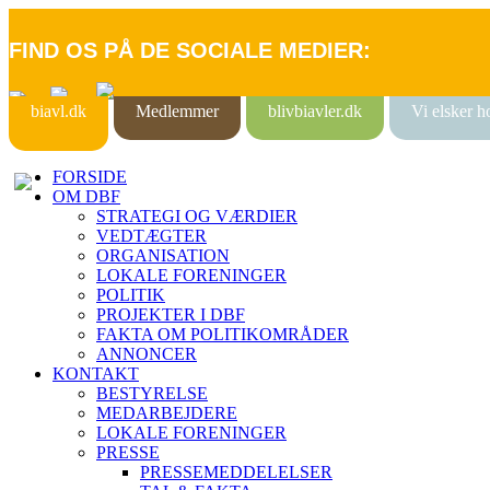
FIND OS PÅ DE SOCIALE MEDIER:
biavl.dk
Medlemmer
blivbiavler.dk
Vi elsker 
FORSIDE
OM DBF
STRATEGI OG VÆRDIER
VEDTÆGTER
ORGANISATION
LOKALE FORENINGER
POLITIK
PROJEKTER I DBF
FAKTA OM POLITIKOMRÅDER
ANNONCER
KONTAKT
BESTYRELSE
MEDARBEJDERE
LOKALE FORENINGER
PRESSE
PRESSEMEDDELELSER