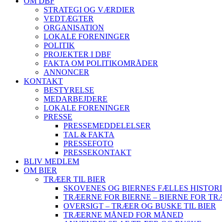
OM DBF
STRATEGI OG VÆRDIER
VEDTÆGTER
ORGANISATION
LOKALE FORENINGER
POLITIK
PROJEKTER I DBF
FAKTA OM POLITIKOMRÅDER
ANNONCER
KONTAKT
BESTYRELSE
MEDARBEJDERE
LOKALE FORENINGER
PRESSE
PRESSEMEDDELELSER
TAL & FAKTA
PRESSEFOTO
PRESSEKONTAKT
BLIV MEDLEM
OM BIER
TRÆER TIL BIER
SKOVENES OG BIERNES FÆLLES HISTOR
TRÆERNE FOR BIERNE – BIERNE FOR T
OVERSIGT – TRÆER OG BUSKE TIL BIER
TRÆERNE MÅNED FOR MÅNED