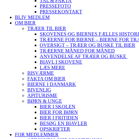
TAL & FAKTA
PRESSEFOTO
PRESSEKONTAKT
BLIV MEDLEM
OM BIER
TRÆER TIL BIER
SKOVENES OG BIERNES FÆLLES HISTOR
TRÆERNE FOR BIERNE – BIERNE FOR T
OVERSIGT – TRÆER OG BUSKE TIL BIER
TRÆERNE MÅNED FOR MÅNED
ANVENDELSE AF TRÆER OG BUSKE
BIAVL I SKOVENE
LÆS MERE
BISVÆRME
FAKTA OM BIER
BIERNE I DANMARK
BIVENLIG
APITURISME
BØRN & UNGE
BIER I SKOLEN
BIER FOR BØRN
BIER I FRITIDEN
BESØG EN BIAVLER
OPSKRIFTER
FOR MEDLEMMER