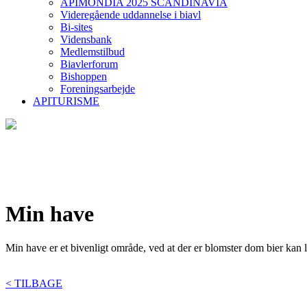
APIMONDIA 2025 SCANDINAVIA
Videregående uddannelse i biavl
Bi-sites
Vidensbank
Medlemstilbud
Biavlerforum
Bishoppen
Foreningsarbejde
APITURISME
Min have
Min have er et bivenligt område, ved at der er blomster dom bier kan l
< TILBAGE