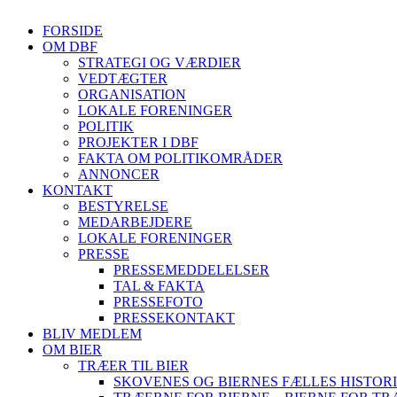
Se mere her
FORSIDE
OM DBF
STRATEGI OG VÆRDIER
VEDTÆGTER
ORGANISATION
LOKALE FORENINGER
POLITIK
PROJEKTER I DBF
FAKTA OM POLITIKOMRÅDER
ANNONCER
KONTAKT
BESTYRELSE
MEDARBEJDERE
LOKALE FORENINGER
PRESSE
PRESSEMEDDELELSER
TAL & FAKTA
PRESSEFOTO
PRESSEKONTAKT
BLIV MEDLEM
OM BIER
TRÆER TIL BIER
SKOVENES OG BIERNES FÆLLES HISTOR