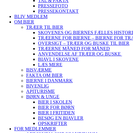
TAL & FAKTA
PRESSEFOTO
PRESSEKONTAKT
BLIV MEDLEM
OM BIER
TRÆER TIL BIER
SKOVENES OG BIERNES FÆLLES HISTOR
TRÆERNE FOR BIERNE – BIERNE FOR T
OVERSIGT – TRÆER OG BUSKE TIL BIER
TRÆERNE MÅNED FOR MÅNED
ANVENDELSE AF TRÆER OG BUSKE
BIAVL I SKOVENE
LÆS MERE
BISVÆRME
FAKTA OM BIER
BIERNE I DANMARK
BIVENLIG
APITURISME
BØRN & UNGE
BIER I SKOLEN
BIER FOR BØRN
BIER I FRITIDEN
BESØG EN BIAVLER
OPSKRIFTER
FOR MEDLEMMER