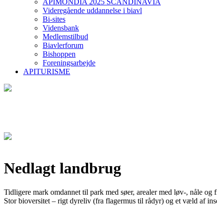
APIMONDIA 2025 SCANDINAVIA
Videregående uddannelse i biavl
Bi-sites
Vidensbank
Medlemstilbud
Biavlerforum
Bishoppen
Foreningsarbejde
APITURISME
Nedlagt landbrug
Tidligere mark omdannet til park med søer, arealer med løv-, nåle og f
Stor bioversitet – rigt dyreliv (fra flagermus til rådyr) og et væld af 