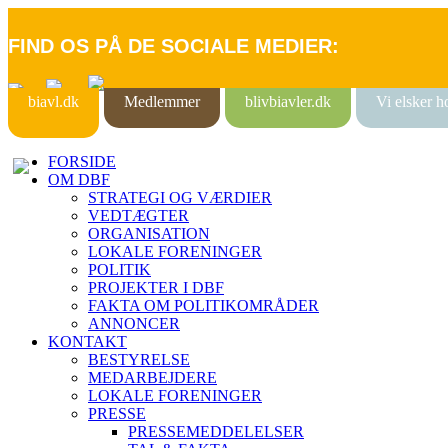
FIND OS PÅ DE SOCIALE MEDIER:
biavl.dk
Medlemmer
blivbiavler.dk
Vi elsker 
FORSIDE
OM DBF
STRATEGI OG VÆRDIER
VEDTÆGTER
ORGANISATION
LOKALE FORENINGER
POLITIK
PROJEKTER I DBF
FAKTA OM POLITIKOMRÅDER
ANNONCER
KONTAKT
BESTYRELSE
MEDARBEJDERE
LOKALE FORENINGER
PRESSE
PRESSEMEDDELELSER