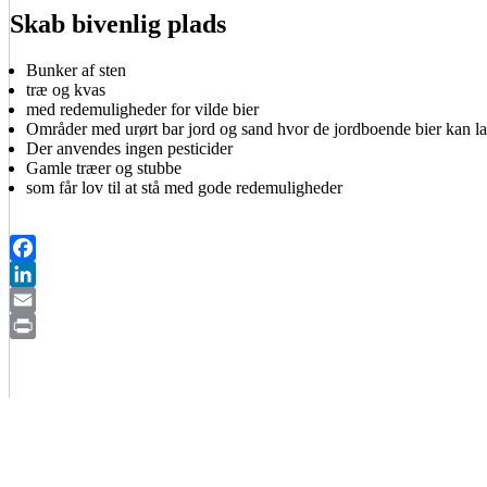
Skab bivenlig plads
Bunker af sten
træ og kvas
med redemuligheder for vilde bier
Områder med urørt bar jord og sand hvor de jordboende bier kan la
Der anvendes ingen pesticider
Gamle træer og stubbe
som får lov til at stå med gode redemuligheder
Facebook
LinkedIn
Email
Print
BIAVLERNES FORENING