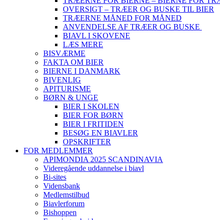
TRÆERNE FOR BIERNE – BIERNE FOR T
OVERSIGT – TRÆER OG BUSKE TIL BIER
TRÆERNE MÅNED FOR MÅNED
ANVENDELSE AF TRÆER OG BUSKE
BIAVL I SKOVENE
LÆS MERE
BISVÆRME
FAKTA OM BIER
BIERNE I DANMARK
BIVENLIG
APITURISME
BØRN & UNGE
BIER I SKOLEN
BIER FOR BØRN
BIER I FRITIDEN
BESØG EN BIAVLER
OPSKRIFTER
FOR MEDLEMMER
APIMONDIA 2025 SCANDINAVIA
Videregående uddannelse i biavl
Bi-sites
Vidensbank
Medlemstilbud
Biavlerforum
Bishoppen