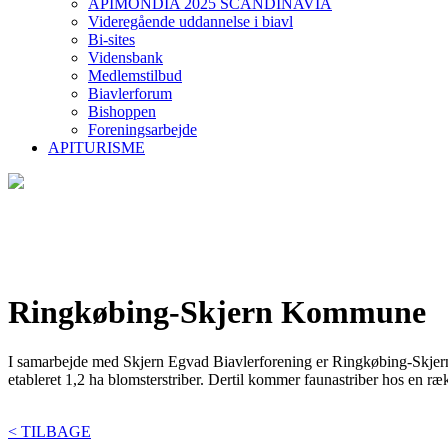
APIMONDIA 2025 SCANDINAVIA
Videregående uddannelse i biavl
Bi-sites
Vidensbank
Medlemstilbud
Biavlerforum
Bishoppen
Foreningsarbejde
APITURISME
Ringkøbing-Skjern Kommune
I samarbejde med Skjern Egvad Biavlerforening er Ringkøbing-Skjer
etableret 1,2 ha blomsterstriber. Dertil kommer faunastriber hos en
< TILBAGE