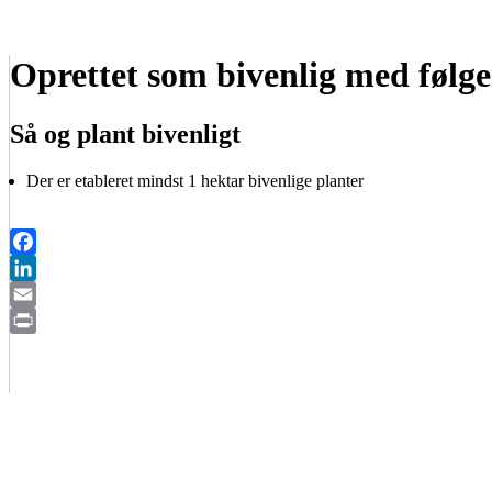
Oprettet som bivenlig med følge
Så og plant bivenligt
Der er etableret mindst 1 hektar bivenlige planter
Facebook
LinkedIn
Email
Print
BIAVLERNES FORENING