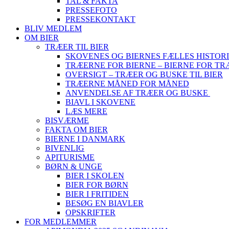
TAL & FAKTA
PRESSEFOTO
PRESSEKONTAKT
BLIV MEDLEM
OM BIER
TRÆER TIL BIER
SKOVENES OG BIERNES FÆLLES HISTOR
TRÆERNE FOR BIERNE – BIERNE FOR T
OVERSIGT – TRÆER OG BUSKE TIL BIER
TRÆERNE MÅNED FOR MÅNED
ANVENDELSE AF TRÆER OG BUSKE
BIAVL I SKOVENE
LÆS MERE
BISVÆRME
FAKTA OM BIER
BIERNE I DANMARK
BIVENLIG
APITURISME
BØRN & UNGE
BIER I SKOLEN
BIER FOR BØRN
BIER I FRITIDEN
BESØG EN BIAVLER
OPSKRIFTER
FOR MEDLEMMER