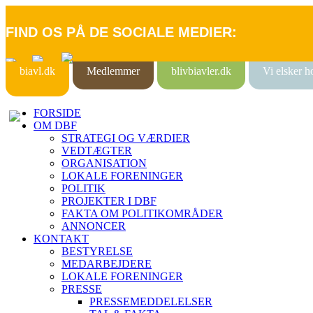
FIND OS PÅ DE SOCIALE MEDIER:
biavl.dk
Medlemmer
blivbiavler.dk
Vi elsker 
FORSIDE
OM DBF
STRATEGI OG VÆRDIER
VEDTÆGTER
ORGANISATION
LOKALE FORENINGER
POLITIK
PROJEKTER I DBF
FAKTA OM POLITIKOMRÅDER
ANNONCER
KONTAKT
BESTYRELSE
MEDARBEJDERE
LOKALE FORENINGER
PRESSE
PRESSEMEDDELELSER