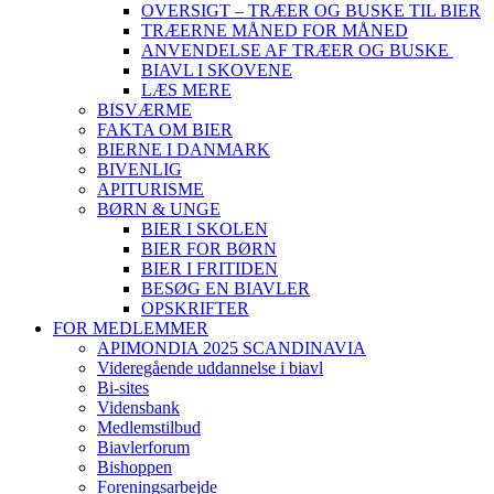
OVERSIGT – TRÆER OG BUSKE TIL BIER
TRÆERNE MÅNED FOR MÅNED
ANVENDELSE AF TRÆER OG BUSKE
BIAVL I SKOVENE
LÆS MERE
BISVÆRME
FAKTA OM BIER
BIERNE I DANMARK
BIVENLIG
APITURISME
BØRN & UNGE
BIER I SKOLEN
BIER FOR BØRN
BIER I FRITIDEN
BESØG EN BIAVLER
OPSKRIFTER
FOR MEDLEMMER
APIMONDIA 2025 SCANDINAVIA
Videregående uddannelse i biavl
Bi-sites
Vidensbank
Medlemstilbud
Biavlerforum
Bishoppen
Foreningsarbejde