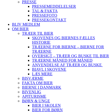
PRESSE
PRESSEMEDDELELSER
TAL & FAKTA
PRESSEFOTO
PRESSEKONTAKT
BLIV MEDLEM
OM BIER
TRÆER TIL BIER
SKOVENES OG BIERNES FÆLLES
HISTORIE
TRÆERNE FOR BIERNE – BIERNE FOR
TRÆERNE
OVERSIGT – TRÆER OG BUSKE TIL BIER
TRÆERNE MÅNED FOR MÅNED
ANVENDELSE AF TRÆER OG BUSKE
BIAVL I SKOVENE
LÆS MERE
BISVÆRME
FAKTA OM BIER
BIERNE I DANMARK
BIVENLIG
APITURISME
BØRN & UNGE
BIER I SKOLEN
BIER FOR BØRN