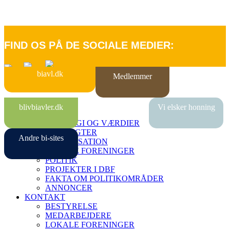
FIND OS PÅ DE SOCIALE MEDIER:
biavl.dk
Medlemmer
FORSIDE
blivbiavler.dk
Vi elsker honning
OM DBF
STRATEGI OG VÆRDIER
VEDTÆGTER
Andre bi-sites
ORGANISATION
LOKALE FORENINGER
POLITIK
PROJEKTER I DBF
FAKTA OM POLITIKOMRÅDER
ANNONCER
KONTAKT
BESTYRELSE
MEDARBEJDERE
LOKALE FORENINGER