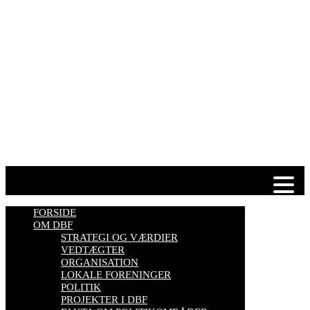
Telefontider man-tor: 9.00-14.00
Tlf. 57 86 54 70
HJEMMESIDER OM BIER
biavl, vi elsker honning, bliv biavler, stadekort, honningmeter,
varroa, bisygdom, økobiavl, bestøverportalen, biavl på Youtube,
biavlskursus.
Se mere her
FORSIDE
OM DBF
STRATEGI OG VÆRDIER
VEDTÆGTER
ORGANISATION
LOKALE FORENINGER
POLITIK
PROJEKTER I DBF