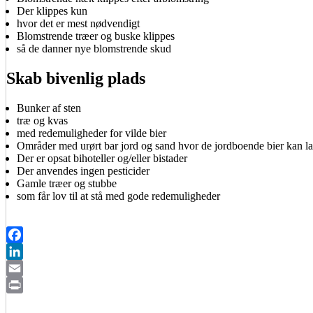
Der klippes kun
hvor det er mest nødvendigt
Blomstrende træer og buske klippes
så de danner nye blomstrende skud
Skab bivenlig plads
Bunker af sten
træ og kvas
med redemuligheder for vilde bier
Områder med urørt bar jord og sand hvor de jordboende bier kan la
Der er opsat bihoteller og/eller bistader
Der anvendes ingen pesticider
Gamle træer og stubbe
som får lov til at stå med gode redemuligheder
Facebook
LinkedIn
Email
Print