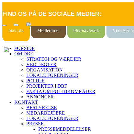
FIND OS PÅ DE SOCIALE MEDIER:
biavl.dk
Medlemmer
blivbiavler.dk
Vi elsker 
FORSIDE
OM DBF
STRATEGI OG VÆRDIER
VEDTÆGTER
ORGANISATION
LOKALE FORENINGER
POLITIK
PROJEKTER I DBF
FAKTA OM POLITIKOMRÅDER
ANNONCER
KONTAKT
BESTYRELSE
MEDARBEJDERE
LOKALE FORENINGER
PRESSE
PRESSEMEDDELELSER