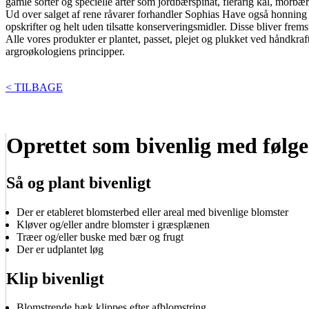
gamle sorter og specielle arter som jordbærspinat, flerårig kål, morbæ
Ud over salget af rene råvarer forhandler Sophias Have også honning fr
opskrifter og helt uden tilsatte konserveringsmidler. Disse bliver frems
Alle vores produkter er plantet, passet, plejet og plukket ved håndk
argroøkologiens principper.
< TILBAGE
Oprettet som bivenlig med følge
Så og plant bivenligt
Der er etableret blomsterbed eller areal med bivenlige blomster
Kløver og/eller andre blomster i græsplænen
Træer og/eller buske med bær og frugt
Der er udplantet løg
Klip bivenligt
Blomstrende hæk klippes efter afblomstring