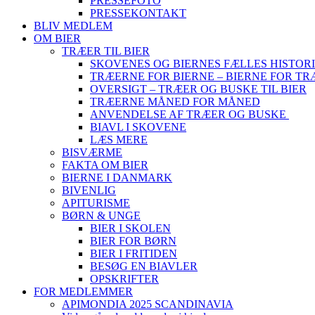
PRESSEFOTO
PRESSEKONTAKT
BLIV MEDLEM
OM BIER
TRÆER TIL BIER
SKOVENES OG BIERNES FÆLLES HISTOR
TRÆERNE FOR BIERNE – BIERNE FOR T
OVERSIGT – TRÆER OG BUSKE TIL BIER
TRÆERNE MÅNED FOR MÅNED
ANVENDELSE AF TRÆER OG BUSKE
BIAVL I SKOVENE
LÆS MERE
BISVÆRME
FAKTA OM BIER
BIERNE I DANMARK
BIVENLIG
APITURISME
BØRN & UNGE
BIER I SKOLEN
BIER FOR BØRN
BIER I FRITIDEN
BESØG EN BIAVLER
OPSKRIFTER
FOR MEDLEMMER
APIMONDIA 2025 SCANDINAVIA