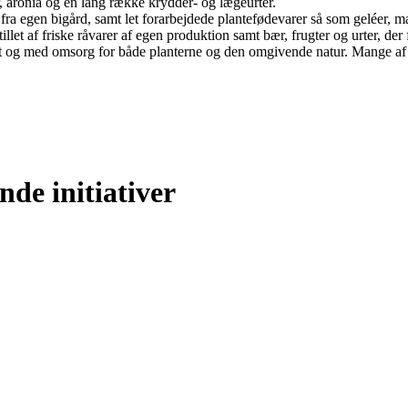
r, aronia og en lang række krydder- og lægeurter.
a egen bigård, samt let forarbejdede plantefødevarer så som geléer, marm
tillet af friske råvarer af egen produktion samt bær, frugter og urter, de
raft og med omsorg for både planterne og den omgivende natur. Mange af
nde initiativer