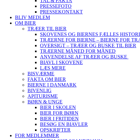
TAL & FAKTA
PRESSEFOTO
PRESSEKONTAKT
BLIV MEDLEM
OM BIER
TRÆER TIL BIER
SKOVENES OG BIERNES FÆLLES HISTOR
TRÆERNE FOR BIERNE – BIERNE FOR T
OVERSIGT – TRÆER OG BUSKE TIL BIER
TRÆERNE MÅNED FOR MÅNED
ANVENDELSE AF TRÆER OG BUSKE
BIAVL I SKOVENE
LÆS MERE
BISVÆRME
FAKTA OM BIER
BIERNE I DANMARK
BIVENLIG
APITURISME
BØRN & UNGE
BIER I SKOLEN
BIER FOR BØRN
BIER I FRITIDEN
BESØG EN BIAVLER
OPSKRIFTER
FOR MEDLEMMER