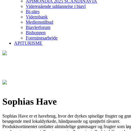
APIMONDIA 2025 SCANDINAVIA
Videregående uddannelse i biavl
Bi-sites
Vidensbank
Medlemstilbud
Biavlerforum
Bishoppen
Foreningsarbejde
APITURISME
Sophias Have
Sophias Have er et havebrug, hvor der dyrkes spiselige frugter og grøn
besøgende med lokaldyrkede, håndpassede og sprøjtefri råvarer.
Produktsortimentet omfatter almindelige grøntsager og frugter som løg,