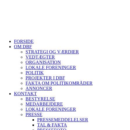
HJEMMESIDER OM BIER
biavl, vi elsker honning, bliv biavler, stadekort, honningmeter, varro
Se mere her
FORSIDE
OM DBF
STRATEGI OG VÆRDIER
VEDTÆGTER
ORGANISATION
LOKALE FORENINGER
POLITIK
PROJEKTER I DBF
FAKTA OM POLITIKOMRÅDER
ANNONCER
KONTAKT
BESTYRELSE
MEDARBEJDERE
LOKALE FORENINGER
PRESSE
PRESSEMEDDELELSER
TAL & FAKTA