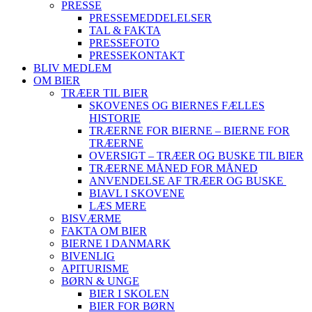
PRESSE
PRESSEMEDDELELSER
TAL & FAKTA
PRESSEFOTO
PRESSEKONTAKT
BLIV MEDLEM
OM BIER
TRÆER TIL BIER
SKOVENES OG BIERNES FÆLLES
HISTORIE
TRÆERNE FOR BIERNE – BIERNE FOR
TRÆERNE
OVERSIGT – TRÆER OG BUSKE TIL BIER
TRÆERNE MÅNED FOR MÅNED
ANVENDELSE AF TRÆER OG BUSKE
BIAVL I SKOVENE
LÆS MERE
BISVÆRME
FAKTA OM BIER
BIERNE I DANMARK
BIVENLIG
APITURISME
BØRN & UNGE
BIER I SKOLEN
BIER FOR BØRN