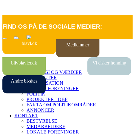
FIND OS PÅ DE SOCIALE MEDIER:
biavl.dk
Medlemmer
FORSIDE
blivbiavler.dk
Vi elsker honning
OM DBF
STRATEGI OG VÆRDIER
VEDTÆGTER
Andre bi-sites
ORGANISATION
LOKALE FORENINGER
POLITIK
PROJEKTER I DBF
FAKTA OM POLITIKOMRÅDER
ANNONCER
KONTAKT
BESTYRELSE
MEDARBEJDERE
LOKALE FORENINGER