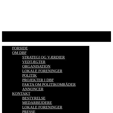
biavl, vi elsker honning, bliv biavler, stadekort, honningmeter,
varroa, bisygdom, økobiavl, bestøverportalen, biavl på Youtube,
biavlskursus.
Se mere her
FORSIDE
OM DBF
STRATEGI OG VÆRDIER
VEDTÆGTER
ORGANISATION
LOKALE FORENINGER
POLITIK
PROJEKTER I DBF
FAKTA OM POLITIKOMRÅDER
ANNONCER
KONTAKT
BESTYRELSE
MEDARBEJDERE
LOKALE FORENINGER
PRESSE