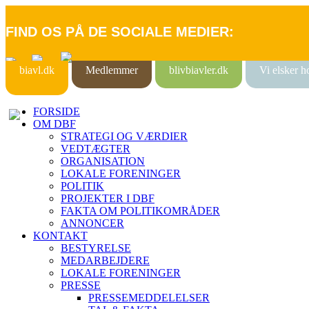
FIND OS PÅ DE SOCIALE MEDIER:
biavl.dk
Medlemmer
blivbiavler.dk
Vi elsker 
FORSIDE
OM DBF
STRATEGI OG VÆRDIER
VEDTÆGTER
ORGANISATION
LOKALE FORENINGER
POLITIK
PROJEKTER I DBF
FAKTA OM POLITIKOMRÅDER
ANNONCER
KONTAKT
BESTYRELSE
MEDARBEJDERE
LOKALE FORENINGER
PRESSE
PRESSEMEDDELELSER