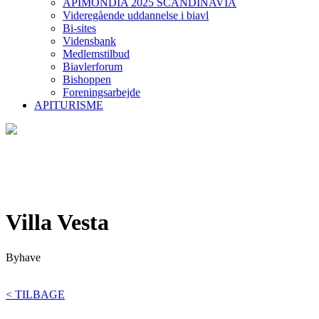
APIMONDIA 2025 SCANDINAVIA
Videregående uddannelse i biavl
Bi-sites
Vidensbank
Medlemstilbud
Biavlerforum
Bishoppen
Foreningsarbejde
APITURISME
Villa Vesta
Byhave
< TILBAGE