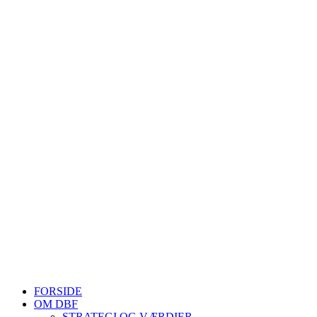
Cookiepolitik
DANMARKS BIAVLERFORENING
Fulbyvej 15
4180 Sorø
E-mail:
dansk@biavl.dk
Telefontider man-tor: 9.00-14.00
Tlf. 57 86 54 70
HJEMMESIDER OM BIER
biavl, vi elsker honning, bliv biavler, stadekort, honningmeter, varro
Se mere her
FORSIDE
OM DBF
STRATEGI OG VÆRDIER