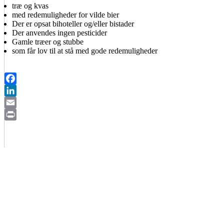
træ og kvas
med redemuligheder for vilde bier
Der er opsat bihoteller og/eller bistader
Der anvendes ingen pesticider
Gamle træer og stubbe
som får lov til at stå med gode redemuligheder
Facebook
LinkedIn
Email
Print
BIAVLERNES FORENING
Danmarks Biavlerforening repræsenterer 6000 biavlere, som arbejder
Få mere information om medlemskab her