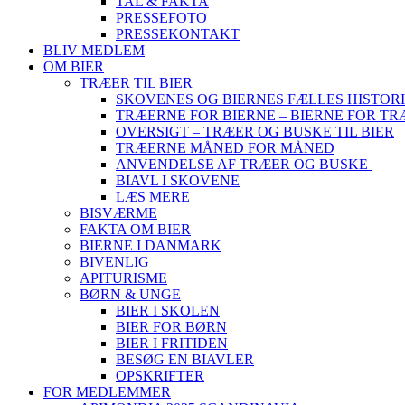
TAL & FAKTA
PRESSEFOTO
PRESSEKONTAKT
BLIV MEDLEM
OM BIER
TRÆER TIL BIER
SKOVENES OG BIERNES FÆLLES HISTOR
TRÆERNE FOR BIERNE – BIERNE FOR T
OVERSIGT – TRÆER OG BUSKE TIL BIER
TRÆERNE MÅNED FOR MÅNED
ANVENDELSE AF TRÆER OG BUSKE
BIAVL I SKOVENE
LÆS MERE
BISVÆRME
FAKTA OM BIER
BIERNE I DANMARK
BIVENLIG
APITURISME
BØRN & UNGE
BIER I SKOLEN
BIER FOR BØRN
BIER I FRITIDEN
BESØG EN BIAVLER
OPSKRIFTER
FOR MEDLEMMER