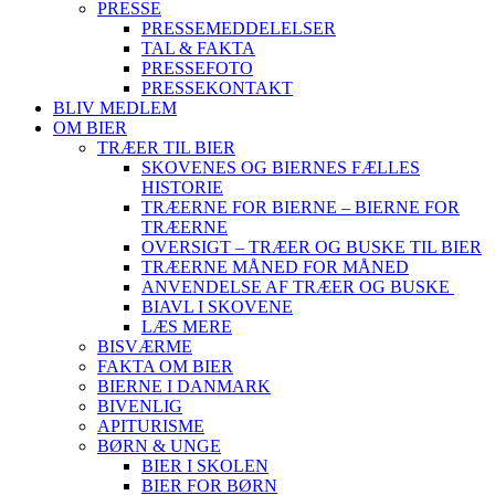
PRESSE
PRESSEMEDDELELSER
TAL & FAKTA
PRESSEFOTO
PRESSEKONTAKT
BLIV MEDLEM
OM BIER
TRÆER TIL BIER
SKOVENES OG BIERNES FÆLLES
HISTORIE
TRÆERNE FOR BIERNE – BIERNE FOR
TRÆERNE
OVERSIGT – TRÆER OG BUSKE TIL BIER
TRÆERNE MÅNED FOR MÅNED
ANVENDELSE AF TRÆER OG BUSKE
BIAVL I SKOVENE
LÆS MERE
BISVÆRME
FAKTA OM BIER
BIERNE I DANMARK
BIVENLIG
APITURISME
BØRN & UNGE
BIER I SKOLEN
BIER FOR BØRN