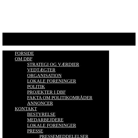
biavl, vi elsker honning, bliv biavler, stadekort, honningmeter,
varroa, bisygdom, økobiavl, bestøverportalen, biavl på Youtube,
biavlskursus.
Se mere her
FORSIDE
OM DBF
STRATEGI OG VÆRDIER
VEDTÆGTER
ORGANISATION
LOKALE FORENINGER
POLITIK
PROJEKTER I DBF
FAKTA OM POLITIKOMRÅDER
ANNONCER
KONTAKT
BESTYRELSE
MEDARBEJDERE
LOKALE FORENINGER
PRESSE
PRESSEMEDDELELSER