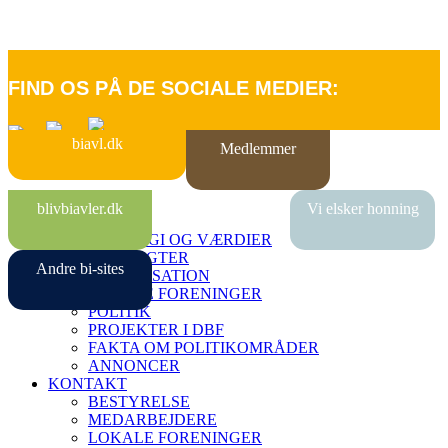
FIND OS PÅ DE SOCIALE MEDIER:
biavl.dk
Medlemmer
FORSIDE
blivbiavler.dk
Vi elsker honning
OM DBF
STRATEGI OG VÆRDIER
VEDTÆGTER
Andre bi-sites
ORGANISATION
LOKALE FORENINGER
POLITIK
PROJEKTER I DBF
FAKTA OM POLITIKOMRÅDER
ANNONCER
KONTAKT
BESTYRELSE
MEDARBEJDERE
LOKALE FORENINGER