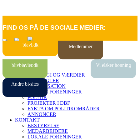
FIND OS PÅ DE SOCIALE MEDIER:
biavl.dk
Medlemmer
FORSIDE
blivbiavler.dk
Vi elsker honning
OM DBF
STRATEGI OG VÆRDIER
VEDTÆGTER
Andre bi-sites
ORGANISATION
LOKALE FORENINGER
POLITIK
PROJEKTER I DBF
FAKTA OM POLITIKOMRÅDER
ANNONCER
KONTAKT
BESTYRELSE
MEDARBEJDERE
LOKALE FORENINGER