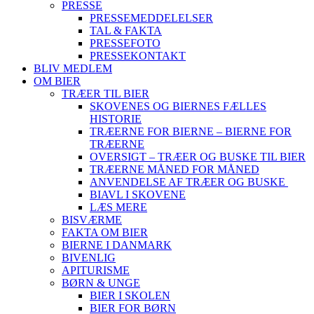
PRESSE
PRESSEMEDDELELSER
TAL & FAKTA
PRESSEFOTO
PRESSEKONTAKT
BLIV MEDLEM
OM BIER
TRÆER TIL BIER
SKOVENES OG BIERNES FÆLLES
HISTORIE
TRÆERNE FOR BIERNE – BIERNE FOR
TRÆERNE
OVERSIGT – TRÆER OG BUSKE TIL BIER
TRÆERNE MÅNED FOR MÅNED
ANVENDELSE AF TRÆER OG BUSKE
BIAVL I SKOVENE
LÆS MERE
BISVÆRME
FAKTA OM BIER
BIERNE I DANMARK
BIVENLIG
APITURISME
BØRN & UNGE
BIER I SKOLEN
BIER FOR BØRN