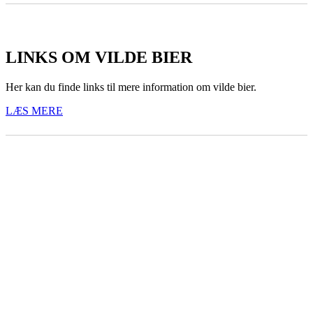
LINKS OM VILDE BIER
Her kan du finde links til mere information om vilde bier.
LÆS MERE
BIAVLERNES FORENING
Danmarks Biavlerforening repræsenterer 6000 biavlere, som
arbejder for bierne og bestøvningen i Danmark.
Få mere information om medlemskab her
Cookiepolitik