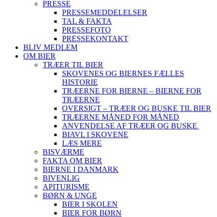
PRESSE
PRESSEMEDDELELSER
TAL & FAKTA
PRESSEFOTO
PRESSEKONTAKT
BLIV MEDLEM
OM BIER
TRÆER TIL BIER
SKOVENES OG BIERNES FÆLLES
HISTORIE
TRÆERNE FOR BIERNE – BIERNE FOR
TRÆERNE
OVERSIGT – TRÆER OG BUSKE TIL BIER
TRÆERNE MÅNED FOR MÅNED
ANVENDELSE AF TRÆER OG BUSKE
BIAVL I SKOVENE
LÆS MERE
BISVÆRME
FAKTA OM BIER
BIERNE I DANMARK
BIVENLIG
APITURISME
BØRN & UNGE
BIER I SKOLEN
BIER FOR BØRN