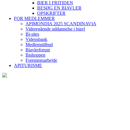
BIER I FRITIDEN
BESØG EN BIAVLER
OPSKRIFTER
FOR MEDLEMMER
APIMONDIA 2025 SCANDINAVIA
Videregående uddannelse i biavl
Bi-sites
Vidensbank
Medlemstilbud
Biavlerforum
Bishoppen
Foreningsarbejde
APITURISME
BIAVLERNES FORENING
Danmarks Biavlerforening repræsenterer 6000 biavlere, som
arbejder for bierne og bestøvningen i Danmark.
Få mere information om medlemskab her
Cookiepolitik