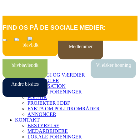
FIND OS PÅ DE SOCIALE MEDIER:
biavl.dk
Medlemmer
FORSIDE
blivbiavler.dk
Vi elsker honning
OM DBF
STRATEGI OG VÆRDIER
VEDTÆGTER
Andre bi-sites
ORGANISATION
LOKALE FORENINGER
POLITIK
PROJEKTER I DBF
FAKTA OM POLITIKOMRÅDER
ANNONCER
KONTAKT
BESTYRELSE
MEDARBEJDERE
LOKALE FORENINGER