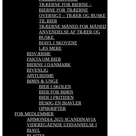
TRÆERNE FOR BIERNE –
BIERNE FOR TRÆERNE
OVERSIGT – TRÆER OG BUSKE
TIL BIER
TRÆERNE MÅNED FOR MÅNED
ANVENDELSE AF TRÆER OG
BUSKE
BIAVL I SKOVENE
LÆS MERE
BISVÆRME
FAKTA OM BIER
BIERNE I DANMARK
BIVENLIG
APITURISME
BØRN & UNGE
BIER I SKOLEN
BIER FOR BØRN
BIER I FRITIDEN
BESØG EN BIAVLER
OPSKRIFTER
FOR MEDLEMMER
APIMONDIA 2025 SCANDINAVIA
VIDEREGÅENDE UDDANNELSE I
BIAVL
BI-SITES