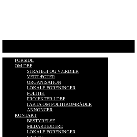
biavl, vi elsker honning, bliv biavler, stadekort, honningmeter,
varroa, bisygdom, økobiavl, bestøverportalen, biavl på Youtube,
biavlskursus.
Se mere her
FORSIDE
OM DBF
STRATEGI OG VÆRDIER
VEDTÆGTER
ORGANISATION
LOKALE FORENINGER
POLITIK
PROJEKTER I DBF
FAKTA OM POLITIKOMRÅDER
ANNONCER
KONTAKT
BESTYRELSE
MEDARBEJDERE
LOKALE FORENINGER