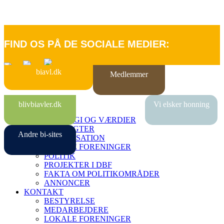
FIND OS PÅ DE SOCIALE MEDIER:
biavl.dk
Medlemmer
FORSIDE
blivbiavler.dk
Vi elsker honning
OM DBF
STRATEGI OG VÆRDIER
VEDTÆGTER
Andre bi-sites
ORGANISATION
LOKALE FORENINGER
POLITIK
PROJEKTER I DBF
FAKTA OM POLITIKOMRÅDER
ANNONCER
KONTAKT
BESTYRELSE
MEDARBEJDERE
LOKALE FORENINGER