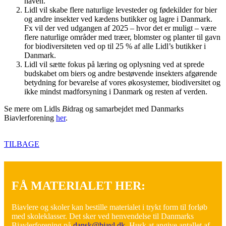
haven.
Lidl vil skabe flere naturlige levesteder og fødekilder for bier
og andre insekter ved kædens butikker og lagre i Danmark.
Fx vil der ved udgangen af 2025 – hvor det er muligt – være
flere naturlige områder med træer, blomster og planter til gavn
for biodiversiteten ved op til 25 % af alle Lidl’s butikker i
Danmark.
Lidl vil sætte fokus på læring og oplysning ved at sprede
budskabet om biers og andre bestøvende insekters afgørende
betydning for bevarelse af vores økosystemer, biodiversitet og
ikke mindst madforsyning i Danmark og resten af verden.
Se mere om Lidls
Bi
drag og samarbejdet med Danmarks
Biavlerforening
her
.
TILBAGE
FÅ MATERIALET HER:
Biavlere og skoler kan bestille materialet i trykt form til forløb
med skoleklasser. Det sker ved henvendelse til Danmarks
Biavlerforening på
dansk@biavl.dk
. Husk at angive antallet af