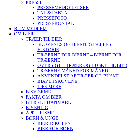
PRESSE
PRESSEMEDDELELSER
TAL & FAKTA
PRESSEFOTO
PRESSEKONTAKT
BLIV MEDLEM
OM BIER
TRÆER TIL BIER
SKOVENES OG BIERNES FÆLLES
HISTORIE
TRÆERNE FOR BIERNE – BIERNE FOR
TRÆERNE
OVERSIGT – TRÆER OG BUSKE TIL BIER
TRÆERNE MÅNED FOR MÅNED
ANVENDELSE AF TRÆER OG BUSKE
BIAVL I SKOVENE
LÆS MERE
BISVÆRME
FAKTA OM BIER
BIERNE I DANMARK
BIVENLIG
APITURISME
BØRN & UNGE
BIER I SKOLEN
BIER FOR BØRN