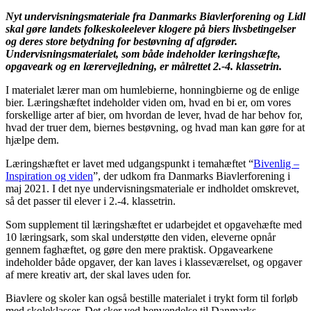
Nyt undervisningsmateriale fra Danmarks Biavlerforening og Lidl
skal gøre landets folkeskoleelever klogere på biers livsbetingelser
og deres store betydning for bestøvning af afgrøder.
Undervisningsmaterialet, som både indeholder læringshæfte,
opgaveark og en lærervejledning, er målrettet 2.-4. klassetrin.
I materialet lærer man om humlebierne, honningbierne og de enlige
bier. Læringshæftet indeholder viden om, hvad en bi er, om vores
forskellige arter af bier, om hvordan de lever, hvad de har behov for,
hvad der truer dem, biernes bestøvning, og hvad man kan gøre for at
hjælpe dem.
Læringshæftet er lavet med udgangspunkt i temahæftet “
Bivenlig –
Inspiration og viden
”, der udkom fra Danmarks Biavlerforening i
maj 2021. I det nye undervisningsmateriale er indholdet omskrevet,
så det passer til elever i 2.-4. klassetrin.
Som supplement til læringshæftet er udarbejdet et opgavehæfte med
10 læringsark, som skal understøtte den viden, eleverne opnår
gennem faghæftet, og gøre den mere praktisk. Opgavearkene
indeholder både opgaver, der kan laves i klasseværelset, og opgaver
af mere kreativ art, der skal laves uden for.
Biavlere og skoler kan også bestille materialet i trykt form til forløb
med skoleklasser. Det sker ved henvendelse til Danmarks