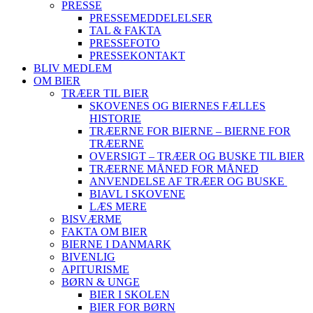
PRESSE
PRESSEMEDDELELSER
TAL & FAKTA
PRESSEFOTO
PRESSEKONTAKT
BLIV MEDLEM
OM BIER
TRÆER TIL BIER
SKOVENES OG BIERNES FÆLLES
HISTORIE
TRÆERNE FOR BIERNE – BIERNE FOR
TRÆERNE
OVERSIGT – TRÆER OG BUSKE TIL BIER
TRÆERNE MÅNED FOR MÅNED
ANVENDELSE AF TRÆER OG BUSKE
BIAVL I SKOVENE
LÆS MERE
BISVÆRME
FAKTA OM BIER
BIERNE I DANMARK
BIVENLIG
APITURISME
BØRN & UNGE
BIER I SKOLEN
BIER FOR BØRN