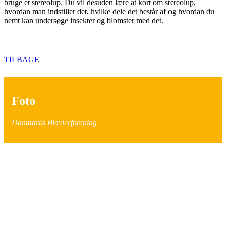
bruge et stereolup. Du vil desuden lære at kort om stereolup,
hvordan man indstiller det, hvilke dele det består af og hvordan du
nemt kan undersøge insekter og blomster med det.
TILBAGE
Foto
Danmarks Biavlerforening
BIAVLERNES FORENING
Danmarks Biavlerforening repræsenterer 6000 biavlere, som
arbejder for bierne og bestøvningen i Danmark.
Få mere information om medlemskab her
Cookiepolitik