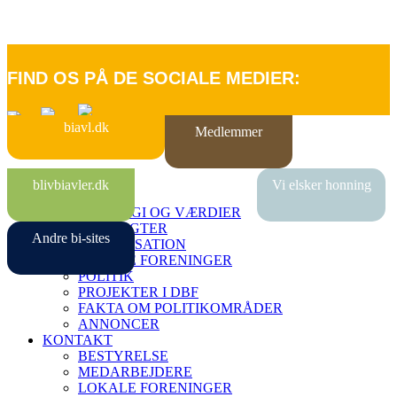
FIND OS PÅ DE SOCIALE MEDIER:
biavl.dk
Medlemmer
FORSIDE
blivbiavler.dk
Vi elsker honning
OM DBF
STRATEGI OG VÆRDIER
VEDTÆGTER
Andre bi-sites
ORGANISATION
LOKALE FORENINGER
POLITIK
PROJEKTER I DBF
FAKTA OM POLITIKOMRÅDER
ANNONCER
KONTAKT
BESTYRELSE
MEDARBEJDERE
LOKALE FORENINGER