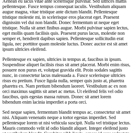
Aenean eu lacus vitae ante scelerisque pulvinar. Sed ultrices mattis
pellentesque. Fusce tempus consequat iaculis. Vestibulum aliquam
augue magna, vitae tristique ante dictum blandit. Pellentesque
tristique molestie mi, in scelerisque eros placerat eget. Praesent
dignissim vel dui non blandit. Donec fermentum ut neque eget
tristique. Nulla sit amet finibus augue. Morbi pulvinar sapien lectus,
eget mollis quam facilisis quis. Praesent purus lacus, molestie non
semper et, hendrerit dapibus sapien. Pellentesque sollicitudin erat
ligula, nec porttitor quam molestie luctus. Donec auctor est sit amet
ipsum ultricies eleifend.
Pellentesque ex sapien, ultricies in tempus at, faucibus in ipsum.
Suspendisse aliquet facilisis risus sit amet placerat. Morbi enim risus,
posuere non purus et, volutpat gravida elit. Proin sodales sagittis
nunc, in consectetur lacus malesuada a. Fusce scelerisque ultricies
risus eu pretium. Fusce ligula nulla, semper quis justo at, pharetra
pharetra ex. Nam pretium bibendum laoreet. Vestibulum ac ex non
orci maximus sagittis sit amet ac metus. Ut eleifend felis vel odio
faucibus, quis egestas massa rutrum. Donec sit amet lorem
bibendum enim lacinia imperdiet a porta orci.
Sed neque sapien, fermentum blandit tempus ac, consectetur sit amet
nisi. Aliquam venenatis neque a tortor egestas imperdiet. Sed
pellentesque lorem ut nisi vehicula suscipit. Nulla vel tristique lectus.
Mauris commodo velit id odio blandit aliquet. Integer eleifend justo