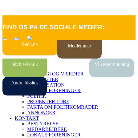
FIND OS PÅ DE SOCIALE MEDIER:
biavl.dk
Medlemmer
FORSIDE
blivbiavler.dk
Vi elsker honning
OM DBF
STRATEGI OG VÆRDIER
VEDTÆGTER
Andre bi-sites
ORGANISATION
LOKALE FORENINGER
POLITIK
PROJEKTER I DBF
FAKTA OM POLITIKOMRÅDER
ANNONCER
KONTAKT
BESTYRELSE
MEDARBEJDERE
LOKALE FORENINGER