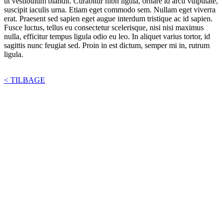
ut vestibulum blandit. Curabitur nibh ligula, ornare id arcu vulputate,
suscipit iaculis urna. Etiam eget commodo sem. Nullam eget viverra
erat. Praesent sed sapien eget augue interdum tristique ac id sapien.
Fusce luctus, tellus eu consectetur scelerisque, nisi nisi maximus
nulla, efficitur tempus ligula odio eu leo. In aliquet varius tortor, id
sagittis nunc feugiat sed. Proin in est dictum, semper mi in, rutrum
ligula.
< TILBAGE
BIAVLERNES FORENING
Danmarks Biavlerforening repræsenterer 6000 biavlere, som
arbejder for bierne og bestøvningen i Danmark.
Få mere information om medlemskab her
Cookiepolitik