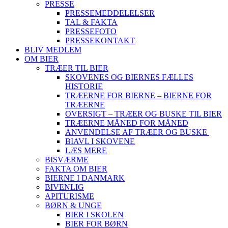
PRESSE
PRESSEMEDDELELSER
TAL & FAKTA
PRESSEFOTO
PRESSEKONTAKT
BLIV MEDLEM
OM BIER
TRÆER TIL BIER
SKOVENES OG BIERNES FÆLLES
HISTORIE
TRÆERNE FOR BIERNE – BIERNE FOR
TRÆERNE
OVERSIGT – TRÆER OG BUSKE TIL BIER
TRÆERNE MÅNED FOR MÅNED
ANVENDELSE AF TRÆER OG BUSKE
BIAVL I SKOVENE
LÆS MERE
BISVÆRME
FAKTA OM BIER
BIERNE I DANMARK
BIVENLIG
APITURISME
BØRN & UNGE
BIER I SKOLEN
BIER FOR BØRN