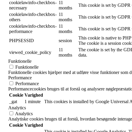
cookielawinfo-checkbox-
11
This cookie is set by GDPR C
necessary
months
cookielawinfo-checkbox-
11
This cookie is set by GDPR C
others
months
cookielawinfo-checkbox-
11
This cookie is set by GDPR C
performance
months
This cookie is native to PHP 
PHPSESSID
session
The cookie is a session cook
11
The cookie is set by the GDP
viewed_cookie_policy
months
data.
Funktionelle
Funktionelle
Funktionelle cookies hjælper med at udføre visse funktioner som de
Performance
Performance
Performancecookies bruges til at forstå og analysere nøglepræsta
Cookie
Varighed
_gat
1 minute
This cookies is installed by Google Universal Anal
Analytics
Analytics
Analytiske cookies bruges til at forstå, hvordan besøgende interag
Cookie
Varighed
This cookie is installed by Google Analytics. The