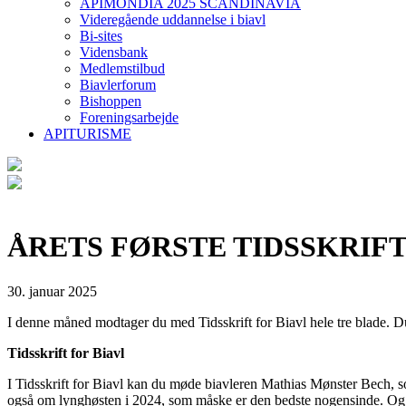
APIMONDIA 2025 SCANDINAVIA
Videregående uddannelse i biavl
Bi-sites
Vidensbank
Medlemstilbud
Biavlerforum
Bishoppen
Foreningsarbejde
APITURISME
ÅRETS FØRSTE TIDSSKRIF
30. januar 2025
I denne måned modtager du med Tidsskrift for Biavl hele tre blade. Du 
Tidsskrift for Biavl
I Tidsskrift for Biavl kan du møde biavleren Mathias Mønster Bech, s
også om lynghøsten i 2024, som måske er den bedste nogensinde. Og så 