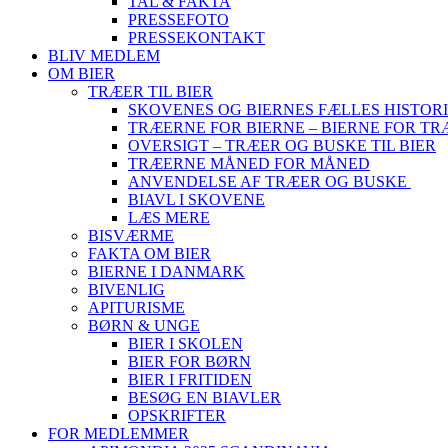
TAL & FAKTA
PRESSEFOTO
PRESSEKONTAKT
BLIV MEDLEM
OM BIER
TRÆER TIL BIER
SKOVENES OG BIERNES FÆLLES HISTOR
TRÆERNE FOR BIERNE – BIERNE FOR T
OVERSIGT – TRÆER OG BUSKE TIL BIER
TRÆERNE MÅNED FOR MÅNED
ANVENDELSE AF TRÆER OG BUSKE
BIAVL I SKOVENE
LÆS MERE
BISVÆRME
FAKTA OM BIER
BIERNE I DANMARK
BIVENLIG
APITURISME
BØRN & UNGE
BIER I SKOLEN
BIER FOR BØRN
BIER I FRITIDEN
BESØG EN BIAVLER
OPSKRIFTER
FOR MEDLEMMER