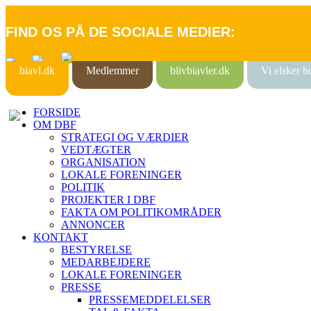
FIND OS PÅ DE SOCIALE MEDIER:
biavl.dk
Medlemmer
blivbiavler.dk
Vi elsker 
FORSIDE
OM DBF
STRATEGI OG VÆRDIER
VEDTÆGTER
ORGANISATION
LOKALE FORENINGER
POLITIK
PROJEKTER I DBF
FAKTA OM POLITIKOMRÅDER
ANNONCER
KONTAKT
BESTYRELSE
MEDARBEJDERE
LOKALE FORENINGER
PRESSE
PRESSEMEDDELELSER