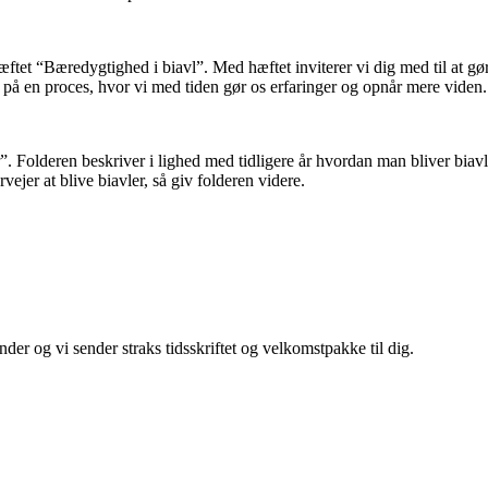
æftet “Bæredygtighed i biavl”. Med hæftet inviterer vi dig med til at g
på en proces, hvor vi med tiden gør os erfaringer og opnår mere viden. 
er”. Folderen beskriver i lighed med tidligere år hvordan man bliver bia
jer at blive biavler, så giv folderen videre.
r og vi sender straks tidsskriftet og velkomstpakke til dig.