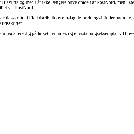
r Biavl fra og med i år ikke længere blive omdelt af PostNord, men i s
iftet via PostNord.
nde tidsskriftet i FK Distributions omslag, hvor du også finder andre t
tidsskriftet.
u registrere dig på linket herunder, og et erstatningseksemplar vil blive
 for bierne og bestøvningen i Danmark.