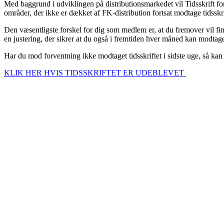
Med baggrund i udviklingen på distributionsmarkedet vil Tidsskrift fo
områder, der ikke er dækket af FK-distribution fortsat modtage tidsskr
Den væsentligste forskel for dig som medlem er, at du fremover vil fi
en justering, der sikrer at du også i fremtiden hver måned kan modtage 
Har du mod forventning ikke modtaget tidsskriftet i sidste uge, så kan d
KLIK HER HVIS TIDSSKRIFTET ER UDEBLEVET
BIAVLERNES FORENING
Danmarks Biavlerforening repræsenterer 6000 biavlere, som arbejder
Få mere information om medlemskab her