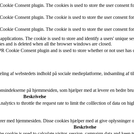
ookie Consent plugin. The cookies is used to store the user consent fo
ookie Consent plugin. The cookie is used to store the user consent for 
ookie Consent plugin. The cookie is used to store the user consent for
applications. The cookie is used to store and identify a users' unique s
ies and is deleted when all the browser windows are closed.
R Cookie Consent plugin and is used to store whether or not user has co
ling af webstedets indhold på sociale medieplatforme, indsamling af ti
tionsindekserne på hjemmesiden, som hjælper med at levere en bedre bru
Beskrivelse
ytics to throttle the request rate to limit the colllection of data on high 
erer med hjemmesiden. Disse cookies hjælper med at give oplysninger om 
Beskrivelse
 cookie is used to calculate visitor, session, campaign data and keep tra