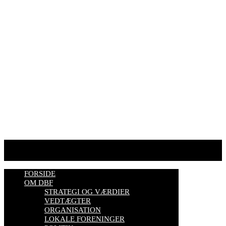
E-mail:
dansk@biavl.dk
Telefontider man-tor: 9.00-14.00
Tlf. 57 86 54 70
HJEMMESIDER OM BIER
biavl, vi elsker honning, bliv biavler, stadekort, honningmeter,
varroa, bisygdom, økobiavl, bestøverportalen, biavl på Youtube,
biavlskursus.
Se mere her
FORSIDE
OM DBF
STRATEGI OG VÆRDIER
VEDTÆGTER
ORGANISATION
LOKALE FORENINGER