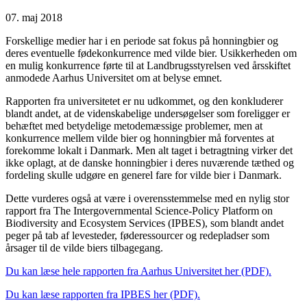
07. maj 2018
Forskellige medier har i en periode sat fokus på honningbier og
deres eventuelle fødekonkurrence med vilde bier. Usikkerheden om
en mulig konkurrence førte til at Landbrugsstyrelsen ved årsskiftet
anmodede Aarhus Universitet om at belyse emnet.
Rapporten fra universitetet er nu udkommet, og den konkluderer
blandt andet, at de videnskabelige undersøgelser som foreligger er
behæftet med betydelige metodemæssige problemer, men at
konkurrence mellem vilde bier og honningbier må forventes at
forekomme lokalt i Danmark. Men alt taget i betragtning virker det
ikke oplagt, at de danske honningbier i deres nuværende tæthed og
fordeling skulle udgøre en generel fare for vilde bier i Danmark.
Dette vurderes også at være i overensstemmelse med en nylig stor
rapport fra The Intergovernmental Science-Policy Platform on
Biodiversity and Ecosystem Services (IPBES), som blandt andet
peger på tab af levesteder, føderessourcer og redepladser som
årsager til de vilde biers tilbagegang.
Du kan læse hele rapporten fra Aarhus Universitet her (PDF).
Du kan læse rapporten fra IPBES her (PDF).