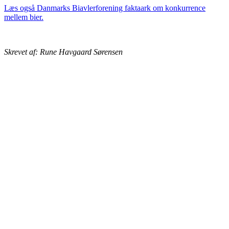
Læs også Danmarks Biavlerforening faktaark om konkurrence
mellem bier.
Skrevet af: Rune Havgaard Sørensen
BIAVLERNES FORENING
Danmarks Biavlerforening repræsenterer 6000 biavlere, som
arbejder for bierne og bestøvningen i Danmark.
Få mere information om medlemskab her
Cookiepolitik
DANMARKS BIAVLERFORENING
Fulbyvej 15
4180 Sorø