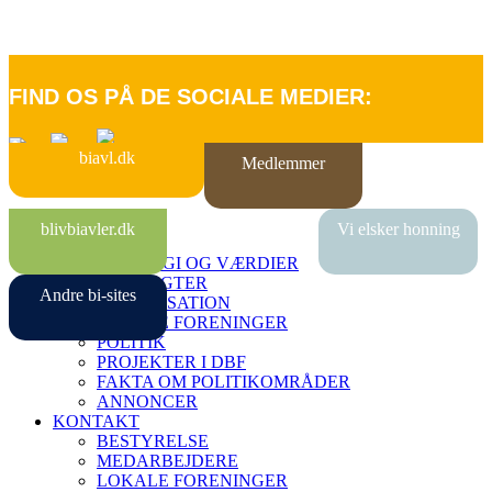
FIND OS PÅ DE SOCIALE MEDIER:
biavl.dk
Medlemmer
FORSIDE
blivbiavler.dk
Vi elsker honning
OM DBF
STRATEGI OG VÆRDIER
VEDTÆGTER
Andre bi-sites
ORGANISATION
LOKALE FORENINGER
POLITIK
PROJEKTER I DBF
FAKTA OM POLITIKOMRÅDER
ANNONCER
KONTAKT
BESTYRELSE
MEDARBEJDERE
LOKALE FORENINGER