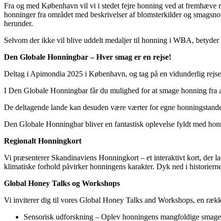
Fra og med København vil vi i stedet fejre honning ved at fremhæve 
honninger fra området med beskrivelser af blomsterkilder og smagsnot
herunder.
Selvom der ikke vil blive uddelt medaljer til honning i WBA, betyder 
Den Globale Honningbar – Hver smag er en rejse!
Deltag i Apimondia 2025 i København, og tag på en vidunderlig rej
I Den Globale Honningbar får du mulighed for at smage honning fra al
De deltagende lande kan desuden være værter for egne honningstande,
Den Globale Honningbar bliver en fantastisk oplevelse fyldt med h
Regionalt Honningkort
Vi præsenterer Skandinaviens Honningkort – et interaktivt kort, der
klimatiske forhold påvirker honningens karakter. Dyk ned i historierne
Global Honey Talks og Workshops
Vi inviterer dig til vores Global Honey Talks and Workshops, en række
Sensorisk udforskning – Oplev honningens mangfoldige smage g