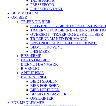
TAL & FAKTA
PRESSEFOTO
PRESSEKONTAKT
BLIV MEDLEM
OM BIER
TRÆER TIL BIER
SKOVENES OG BIERNES FÆLLES HISTOR
TRÆERNE FOR BIERNE – BIERNE FOR T
OVERSIGT – TRÆER OG BUSKE TIL BIER
TRÆERNE MÅNED FOR MÅNED
ANVENDELSE AF TRÆER OG BUSKE
BIAVL I SKOVENE
LÆS MERE
BISVÆRME
FAKTA OM BIER
BIERNE I DANMARK
BIVENLIG
APITURISME
BØRN & UNGE
BIER I SKOLEN
BIER FOR BØRN
BIER I FRITIDEN
BESØG EN BIAVLER
OPSKRIFTER
FOR MEDLEMMER