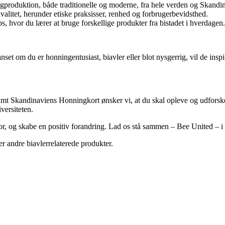
ngproduktion, både traditionelle og moderne, fra hele verden og Skandi
valitet, herunder etiske praksisser, renhed og forbrugerbevidsthed.
 hvor du lærer at bruge forskellige produkter fra bistadet i hverdagen.
anset om du er honningentusiast, biavler eller blot nysgerrig, vil de i
kandinaviens Honningkort ønsker vi, at du skal opleve og udforske h
versiteten.
for, og skabe en positiv forandring. Lad os stå sammen – Bee United – 
 andre biavlerrelaterede produkter.