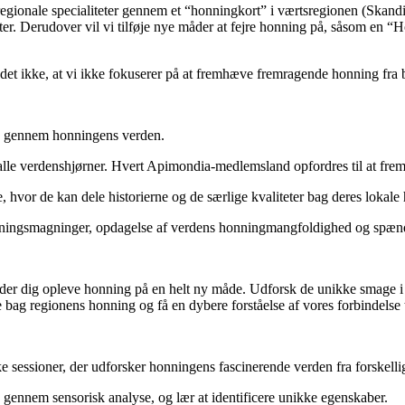
regionale specialiteter gennem et “honningkort” i værtsregionen (Skand
er. Derudover vil vi tilføje nye måder at fejre honning på, såsom en “
det ikke, at vi ikke fokuserer på at fremhæve fremragende honning fra 
se gennem honningens verden.
le verdenshjørner. Hvert Apimondia-medlemsland opfordres til at fremv
 hvor de kan dele historierne og de særlige kvaliteter bag deres lokal
onningsmagninger, opdagelse af verdens honningmangfoldighed og spæn
 lader dig opleve honning på en helt ny måde. Udforsk de unikke smage 
 bag regionens honning og få en dybere forståelse af vores forbindelse t
 sessioner, der udforsker honningens fascinerende verden fra forskellig
ennem sensorisk analyse, og lær at identificere unikke egenskaber.