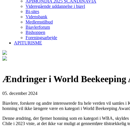
APIMONDIA 2025 SCANDINAVIA
Videregående uddannelse i biavl
Bi-sites
Vidensbank
Medlemstilbud
Biavlerforum
Bishoppen
Foreningsarbejde
APITURISME
Ændringer i World Beekeeping A
05. december 2024
Biavlere, forskere og andre interesserede fra hele verden vil samles
honning vil ikke længere være en kategori i World Beekeeping Awa
Denne ændring, der fjerner honning som en kategori i WBA, skyldes ud
Chile i 2023 viste, at det ikke var muligt at gennemføre tilstrækkelig