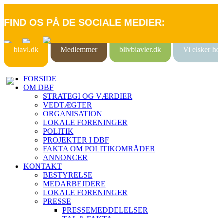
FIND OS PÅ DE SOCIALE MEDIER:
biavl.dk
Medlemmer
blivbiavler.dk
Vi elsker 
FORSIDE
OM DBF
STRATEGI OG VÆRDIER
VEDTÆGTER
ORGANISATION
LOKALE FORENINGER
POLITIK
PROJEKTER I DBF
FAKTA OM POLITIKOMRÅDER
ANNONCER
KONTAKT
BESTYRELSE
MEDARBEJDERE
LOKALE FORENINGER
PRESSE
PRESSEMEDDELELSER