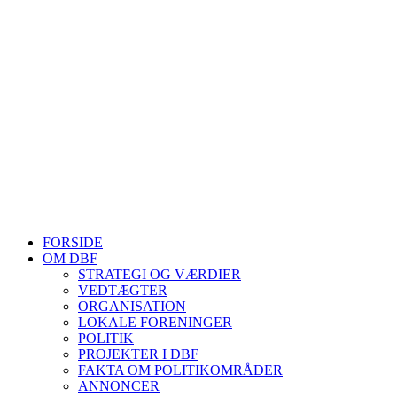
4180 Sorø
E-mail:
dansk@biavl.dk
Telefontider man-tor: 9.00-14.00
Tlf. 57 86 54 70
HJEMMESIDER OM BIER
biavl, vi elsker honning, bliv biavler, stadekort, honningmeter, varro
Se mere her
FORSIDE
OM DBF
STRATEGI OG VÆRDIER
VEDTÆGTER
ORGANISATION
LOKALE FORENINGER
POLITIK
PROJEKTER I DBF
FAKTA OM POLITIKOMRÅDER
ANNONCER