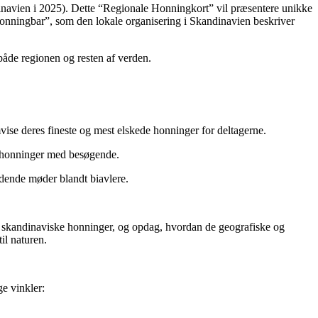
inavien i 2025). Dette “Regionale Honningkort” vil præsentere unikke
Honningbar”, som den lokale organisering i Skandinavien beskriver
både regionen og resten af verden.
ise deres fineste og mest elskede honninger for deltagerne.
e honninger med besøgende.
dende møder blandt biavlere.
i skandinaviske honninger, og opdag, hvordan de geografiske og
il naturen.
e vinkler: