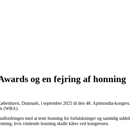
wards og en fejring af honning
 i København, Danmark, i september 2025 til den 48. Apimondia-kongres.
rds (WBA).
fordringen med at teste honning for forfalskninger og samtidig uddele
 testning, hvis vindende honning skulle kåres ved kongressen.