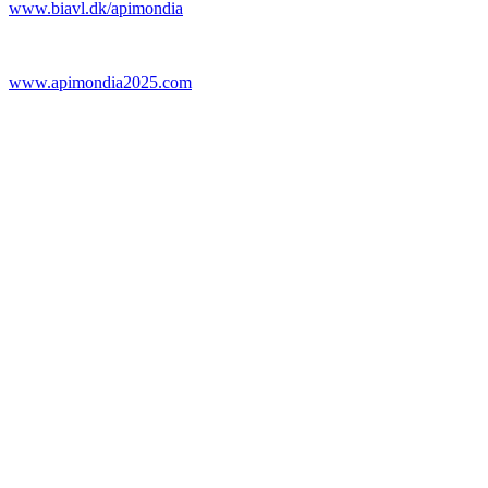
www.biavl.dk/apimondia
www.apimondia2025.com
BIAVLERNES FORENING
Danmarks Biavlerforening repræsenterer 6000 biavlere, som arbejder
Få mere information om medlemskab her
Cookiepolitik
DANMARKS BIAVLERFORENING
Fulbyvej 15