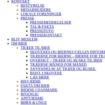
KONTAKT
BESTYRELSE
MEDARBEJDERE
LOKALE FORENINGER
PRESSE
PRESSEMEDDELELSER
TAL & FAKTA
PRESSEFOTO
PRESSEKONTAKT
BLIV MEDLEM
OM BIER
TRÆER TIL BIER
SKOVENES OG BIERNES FÆLLES HISTOR
TRÆERNE FOR BIERNE – BIERNE FOR T
OVERSIGT – TRÆER OG BUSKE TIL BIER
TRÆERNE MÅNED FOR MÅNED
ANVENDELSE AF TRÆER OG BUSKE
BIAVL I SKOVENE
LÆS MERE
BISVÆRME
FAKTA OM BIER
BIERNE I DANMARK
BIVENLIG
APITURISME
BØRN & UNGE