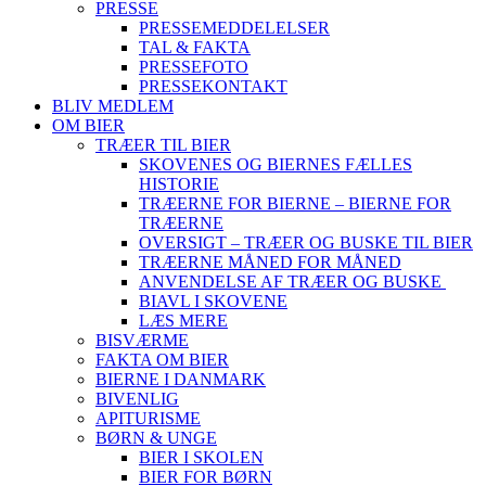
PRESSE
PRESSEMEDDELELSER
TAL & FAKTA
PRESSEFOTO
PRESSEKONTAKT
BLIV MEDLEM
OM BIER
TRÆER TIL BIER
SKOVENES OG BIERNES FÆLLES
HISTORIE
TRÆERNE FOR BIERNE – BIERNE FOR
TRÆERNE
OVERSIGT – TRÆER OG BUSKE TIL BIER
TRÆERNE MÅNED FOR MÅNED
ANVENDELSE AF TRÆER OG BUSKE
BIAVL I SKOVENE
LÆS MERE
BISVÆRME
FAKTA OM BIER
BIERNE I DANMARK
BIVENLIG
APITURISME
BØRN & UNGE
BIER I SKOLEN
BIER FOR BØRN