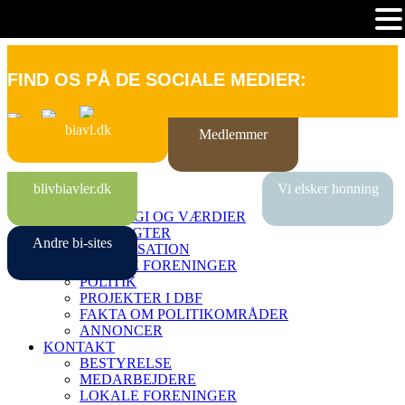
FIND OS PÅ DE SOCIALE MEDIER:
biavl.dk
Medlemmer
FORSIDE
blivbiavler.dk
Vi elsker honning
OM DBF
STRATEGI OG VÆRDIER
VEDTÆGTER
Andre bi-sites
ORGANISATION
LOKALE FORENINGER
POLITIK
PROJEKTER I DBF
FAKTA OM POLITIKOMRÅDER
ANNONCER
KONTAKT
BESTYRELSE
MEDARBEJDERE
LOKALE FORENINGER