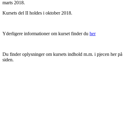
marts 2018.
Kursets del II holdes i oktober 2018.
Yderligere informationer om kurset finder du
her
Du finder oplysninger om kursets indhold m.m. i pjecen her på
siden.
BIAVLERNES FORENING
Danmarks Biavlerforening repræsenterer 6000 biavlere, som
arbejder for bierne og bestøvningen i Danmark.
Få mere information om medlemskab her
Cookiepolitik