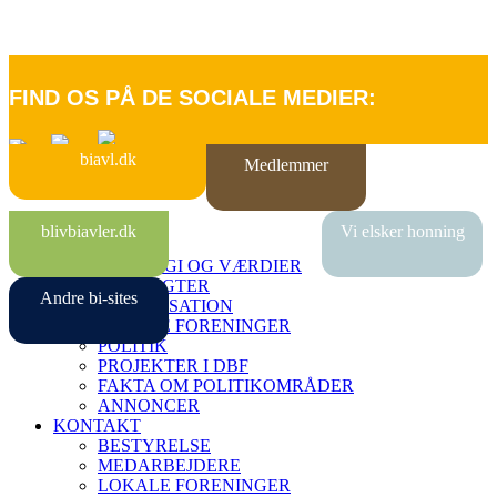
FIND OS PÅ DE SOCIALE MEDIER:
biavl.dk
Medlemmer
FORSIDE
blivbiavler.dk
Vi elsker honning
OM DBF
STRATEGI OG VÆRDIER
VEDTÆGTER
Andre bi-sites
ORGANISATION
LOKALE FORENINGER
POLITIK
PROJEKTER I DBF
FAKTA OM POLITIKOMRÅDER
ANNONCER
KONTAKT
BESTYRELSE
MEDARBEJDERE
LOKALE FORENINGER