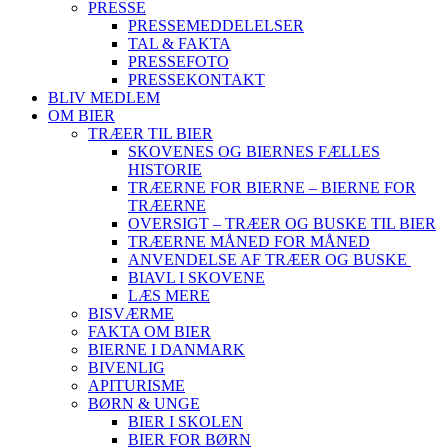
PRESSE
PRESSEMEDDELELSER
TAL & FAKTA
PRESSEFOTO
PRESSEKONTAKT
BLIV MEDLEM
OM BIER
TRÆER TIL BIER
SKOVENES OG BIERNES FÆLLES
HISTORIE
TRÆERNE FOR BIERNE – BIERNE FOR
TRÆERNE
OVERSIGT – TRÆER OG BUSKE TIL BIER
TRÆERNE MÅNED FOR MÅNED
ANVENDELSE AF TRÆER OG BUSKE
BIAVL I SKOVENE
LÆS MERE
BISVÆRME
FAKTA OM BIER
BIERNE I DANMARK
BIVENLIG
APITURISME
BØRN & UNGE
BIER I SKOLEN
BIER FOR BØRN