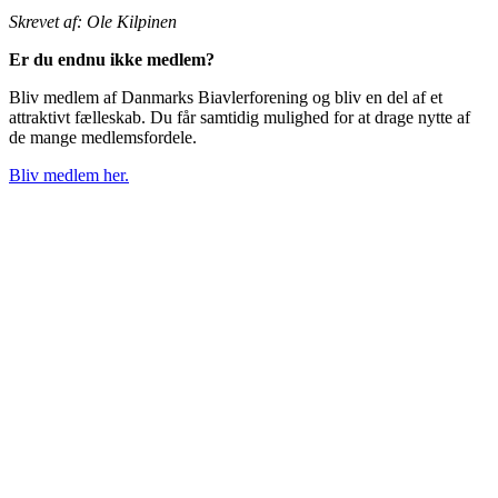
Skrevet af: Ole Kilpinen
Er du endnu ikke medlem?
Bliv medlem af Danmarks Biavlerforening og bliv en del af et
attraktivt fælleskab. Du får samtidig mulighed for at drage nytte af
de mange medlemsfordele.
Bliv medlem her.
BIAVLERNES FORENING
Danmarks Biavlerforening repræsenterer 6000 biavlere, som
arbejder for bierne og bestøvningen i Danmark.
Få mere information om medlemskab her
Cookiepolitik
DANMARKS BIAVLERFORENING