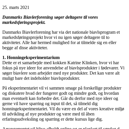
25. marts 2021
Danmarks Biavlerforening søger deltagere til vores
markedsføringsprojekt.
Danmarks Biavlerforening har via det nationale biavlsprogram et
markedsføringsprojekt hvor vi nu igen søger deltagere til to
aktiviteter. Alle har hermed mulighed for at tilmelde sig en eller
begge af disse aktiviteter.
1. Honningeksperimentarium
Dette er et samarbejde med kokken Katrine Klinken, hvor vi har
fokus på nye ideer for anvendelse af biavlsprodukter i fødevarer. Vi
søger biavlere som arbejder med nye produkter. Det kan være alt
muligt bare det indeholder biavlsprodukter.
På eksperimentariet vil vi sammen smage på forskellige produkter
og diskutere hvad der fungerer godt og mindre godt, og hvordan
man eventuelt kan forbedre det. Går du derfor med nye ideer og
gerne vil have sparring og input til det, så tilmeld dig
honningeksperimentariet. Vil du være en del af vores kreative miljø
til udvikling af nye produkter og være med til åben
erfaringsudveksling og sparring er dette kursus lige dig.
Arrangementet vil blive afholdt online og er planlagt til søndag d.