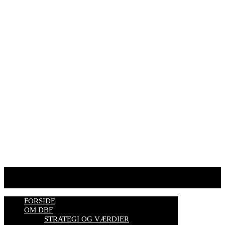
Fulbyvej 15
4180 Sorø
E-mail:
dansk@biavl.dk
Telefontider man-tor: 9.00-14.00
Tlf. 57 86 54 70
HJEMMESIDER OM BIER
biavl, vi elsker honning, bliv biavler, stadekort, honningmeter,
varroa, bisygdom, økobiavl, bestøverportalen, biavl på Youtube,
biavlskursus.
Se mere her
FORSIDE
OM DBF
STRATEGI OG VÆRDIER