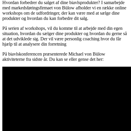
Hvordan forbedrer du salget af dine biavlsprodukter? I samarbejde
med markedsføringsfirmaet von Bülow afholder vi en række online
workshops om de udfordringer, der kan være med at sælge dine
produkter og hvordan du kan forbedre dit salg.
På serien af workshops, vil du komme til at arbejde med din egen
situation, hvordan du sælger dine produkter og hvordan du gerne så
at det udviklede sig. Der vil være personlig coaching hvor du får
hjælp til at analysere din forretning
På biavlskonferencen præsenterede Michael von Bülow
aktiviteterne fra sidste år. Du kan se eller gense det her: