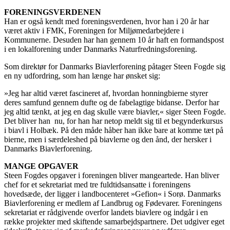
FORENINGSVERDENEN
Han er også kendt med foreningsverdenen, hvor han i 20 år har
været aktiv i FMK, Foreningen for Miljømedarbejdere i
Kommunerne. Desuden har han gennem 10 år haft en formandspost
i en lokalforening under Danmarks Naturfredningsforening.
Som direktør for Danmarks Biavlerforening påtager Steen Fogde sig
en ny udfordring, som han længe har ønsket sig:
»Jeg har altid været fascineret af, hvordan honningbierne styrer
deres samfund gennem dufte og de fabelagtige bidanse. Derfor har
jeg altid tænkt, at jeg en dag skulle være biavler,« siger Steen Fogde.
Det bliver han nu, for han har netop meldt sig til et begynderkursus
i biavl i Holbæk. På den måde håber han ikke bare at komme tæt på
bierne, men i særdeleshed på biavlerne og den ånd, der hersker i
Danmarks Biavlerforening.
MANGE OPGAVER
Steen Fogdes opgaver i foreningen bliver mangeartede. Han bliver
chef for et sekretariat med tre fuldtidsansatte i foreningens
hovedsæde, der ligger i landbocenteret »Gefion« i Sorø. Danmarks
Biavlerforening er medlem af Landbrug og Fødevarer. Foreningens
sekretariat er rådgivende overfor landets biavlere og indgår i en
række projekter med skiftende samarbejdspartnere. Det udgiver eget