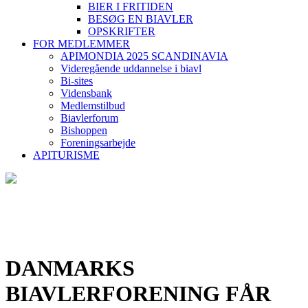
BIER I FRITIDEN
BESØG EN BIAVLER
OPSKRIFTER
FOR MEDLEMMER
APIMONDIA 2025 SCANDINAVIA
Videregående uddannelse i biavl
Bi-sites
Vidensbank
Medlemstilbud
Biavlerforum
Bishoppen
Foreningsarbejde
APITURISME
DANMARKS
BIAVLERFORENING FÅR