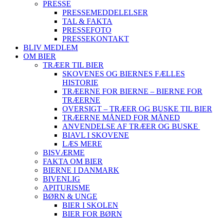
PRESSE
PRESSEMEDDELELSER
TAL & FAKTA
PRESSEFOTO
PRESSEKONTAKT
BLIV MEDLEM
OM BIER
TRÆER TIL BIER
SKOVENES OG BIERNES FÆLLES
HISTORIE
TRÆERNE FOR BIERNE – BIERNE FOR
TRÆERNE
OVERSIGT – TRÆER OG BUSKE TIL BIER
TRÆERNE MÅNED FOR MÅNED
ANVENDELSE AF TRÆER OG BUSKE
BIAVL I SKOVENE
LÆS MERE
BISVÆRME
FAKTA OM BIER
BIERNE I DANMARK
BIVENLIG
APITURISME
BØRN & UNGE
BIER I SKOLEN
BIER FOR BØRN