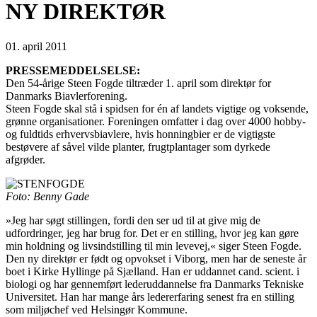
NY DIREKTØR
01. april 2011
PRESSEMEDDELSELSE:
Den 54-årige Steen Fogde tiltræder 1. april som direktør for
Danmarks Biavlerforening.
Steen Fogde skal stå i spidsen for én af landets vigtige og voksende,
grønne organisationer. Foreningen omfatter i dag over 4000 hobby-
og fuldtids erhvervsbiavlere, hvis honningbier er de vigtigste
bestøvere af såvel vilde planter, frugtplantager som dyrkede
afgrøder.
Foto: Benny Gade
»Jeg har søgt stillingen, fordi den ser ud til at give mig de
udfordringer, jeg har brug for. Det er en stilling, hvor jeg kan gøre
min holdning og livsindstilling til min levevej,« siger Steen Fogde.
Den ny direktør er født og opvokset i Viborg, men har de seneste år
boet i Kirke Hyllinge på Sjælland. Han er uddannet cand. scient. i
biologi og har gennemført lederuddannelse fra Danmarks Tekniske
Universitet. Han har mange års ledererfaring senest fra en stilling
som miljøchef ved Helsingør Kommune.