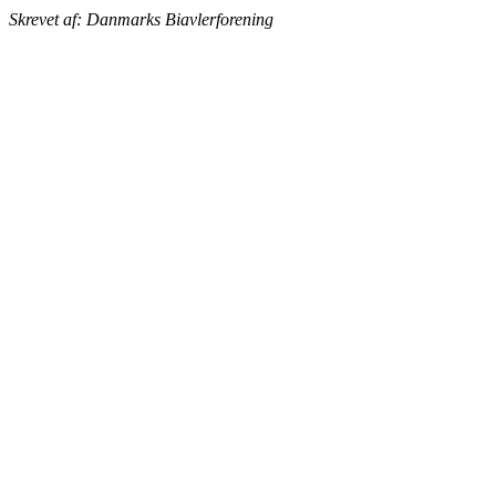
Skrevet af: Danmarks Biavlerforening
BIAVLERNES FORENING
Danmarks Biavlerforening repræsenterer 6000 biavlere, som
arbejder for bierne og bestøvningen i Danmark.
Få mere information om medlemskab her
Cookiepolitik
DANMARKS BIAVLERFORENING
Fulbyvej 15
4180 Sorø
E-mail:
dansk@biavl.dk
Telefontider man-tor: 9.00-14.00
Tlf. 57 86 54 70