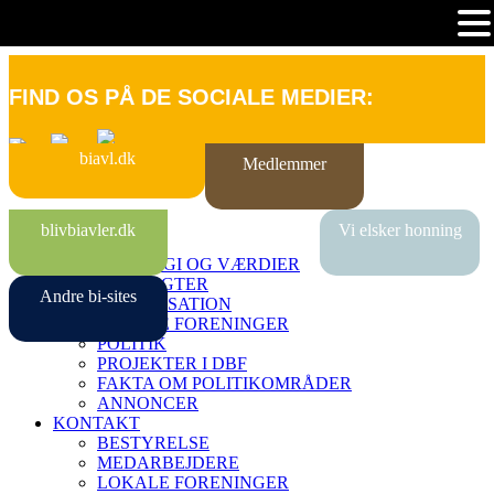
FIND OS PÅ DE SOCIALE MEDIER:
biavl.dk
Medlemmer
FORSIDE
blivbiavler.dk
Vi elsker honning
OM DBF
STRATEGI OG VÆRDIER
VEDTÆGTER
Andre bi-sites
ORGANISATION
LOKALE FORENINGER
POLITIK
PROJEKTER I DBF
FAKTA OM POLITIKOMRÅDER
ANNONCER
KONTAKT
BESTYRELSE
MEDARBEJDERE
LOKALE FORENINGER