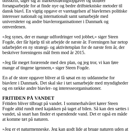
tidsskrift, tager sig af markedsføringsopgaver og udfører
forsøgsarbejde for at finde nye og bedre driftstekniske metoder til
dansk biavl. En vigtig opgave er varetagelsen af biavlernes politiske
interesser nationalt og internationalt samt samarbejde med
universiteter og andre biavlerorganisationer i Danmark og
omverdenen.
»Jeg synes, der er mange udfordringer ved jobbet,« siger Steen
Fogde, der får hjælp til sit arbejde de næste år. Foreningen har netop
udarbejdet en ny strategi- og aktivitetsplan for de næste fem år, der
beskriver foreningens mål frem mod år 2015.
»Jeg får meget forærende med den plan, og jeg tror, vi kan føre
mange af tingene igennem,« siger Steen Fogde.
En af de store opgaver bliver at få søsat en ny uddannelse for
biavlere i Danmark. Det skal ske i tæt samarbejde med myndigheder
og en række andre biavler- og interesseorganisationer.
FRITIDEN PÅ VANDET
Fritiden bliver tilbragt på vandet. I sommerhalvåret kører Steen
Fogde altid rundt med kajakken på taget af bilen. Så kan den sættes i
vandet, så snart han finder et spændende vand. Det er også en måde
at komme tæt på naturen.
»Jeg er et naturmenneske. Jeg kan godt lide at bruge naturen uden at