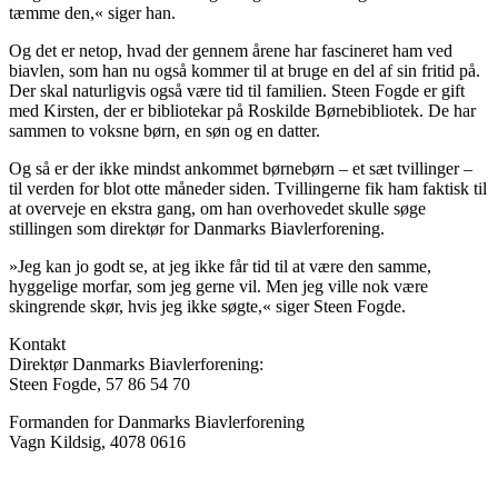
tæmme den,« siger han.
Og det er netop, hvad der gennem årene har fascineret ham ved
biavlen, som han nu også kommer til at bruge en del af sin fritid på.
Der skal naturligvis også være tid til familien. Steen Fogde er gift
med Kirsten, der er bibliotekar på Roskilde Børnebibliotek. De har
sammen to voksne børn, en søn og en datter.
Og så er der ikke mindst ankommet børnebørn – et sæt tvillinger –
til verden for blot otte måneder siden. Tvillingerne fik ham faktisk til
at overveje en ekstra gang, om han overhovedet skulle søge
stillingen som direktør for Danmarks Biavlerforening.
»Jeg kan jo godt se, at jeg ikke får tid til at være den samme,
hyggelige morfar, som jeg gerne vil. Men jeg ville nok være
skingrende skør, hvis jeg ikke søgte,« siger Steen Fogde.
Kontakt
Direktør Danmarks Biavlerforening:
Steen Fogde, 57 86 54 70
Formanden for Danmarks Biavlerforening
Vagn Kildsig, 4078 0616