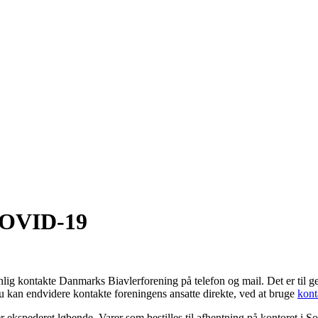
COVID-19
 kontakte Danmarks Biavlerforening på telefon og mail. Det er til geng
u kan endvidere kontakte foreningens ansatte direkte, ved at bruge
kont
ver ekspederet løbende. Varer som bestilles til afhentning på kontoret i 