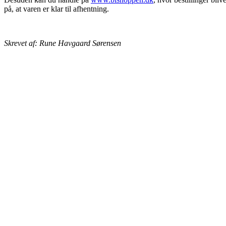
på, at varen er klar til afhentning.
Skrevet af: Rune Havgaard Sørensen
BIAVLERNES FORENING
Danmarks Biavlerforening repræsenterer 6000 biavlere, som arbejder
Få mere information om medlemskab her
Cookiepolitik
DANMARKS BIAVLERFORENING
Fulbyvej 15
4180 Sorø
E-mail:
dansk@biavl.dk