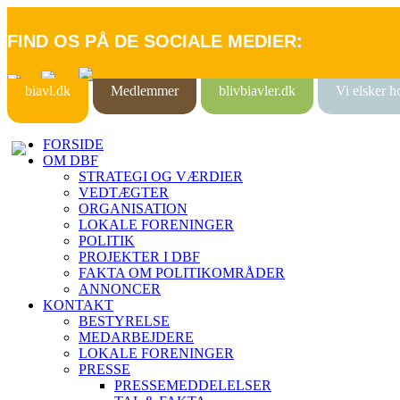
FIND OS PÅ DE SOCIALE MEDIER:
biavl.dk
Medlemmer
blivbiavler.dk
Vi elsker 
FORSIDE
OM DBF
STRATEGI OG VÆRDIER
VEDTÆGTER
ORGANISATION
LOKALE FORENINGER
POLITIK
PROJEKTER I DBF
FAKTA OM POLITIKOMRÅDER
ANNONCER
KONTAKT
BESTYRELSE
MEDARBEJDERE
LOKALE FORENINGER
PRESSE
PRESSEMEDDELELSER