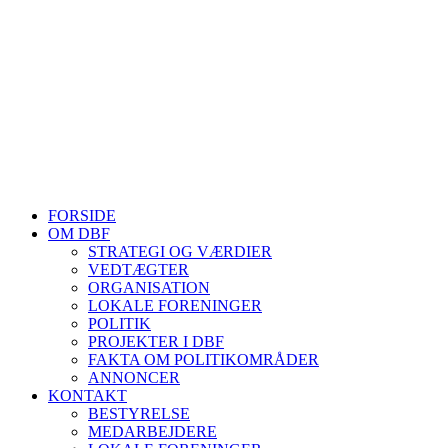
Telefontider man-tor: 9.00-14.00
Tlf. 57 86 54 70
HJEMMESIDER OM BIER
biavl, vi elsker honning, bliv biavler, stadekort, honningmeter, varro
Se mere her
FORSIDE
OM DBF
STRATEGI OG VÆRDIER
VEDTÆGTER
ORGANISATION
LOKALE FORENINGER
POLITIK
PROJEKTER I DBF
FAKTA OM POLITIKOMRÅDER
ANNONCER
KONTAKT
BESTYRELSE
MEDARBEJDERE