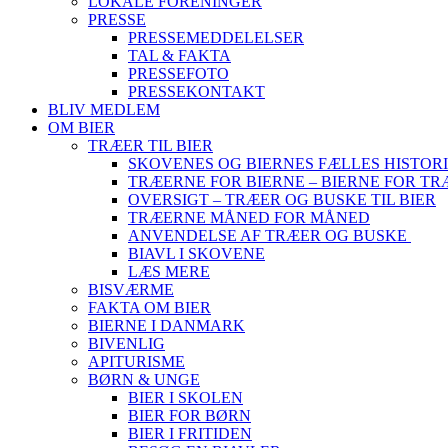
LOKALE FORENINGER
PRESSE
PRESSEMEDDELELSER
TAL & FAKTA
PRESSEFOTO
PRESSEKONTAKT
BLIV MEDLEM
OM BIER
TRÆER TIL BIER
SKOVENES OG BIERNES FÆLLES HISTOR
TRÆERNE FOR BIERNE – BIERNE FOR T
OVERSIGT – TRÆER OG BUSKE TIL BIER
TRÆERNE MÅNED FOR MÅNED
ANVENDELSE AF TRÆER OG BUSKE
BIAVL I SKOVENE
LÆS MERE
BISVÆRME
FAKTA OM BIER
BIERNE I DANMARK
BIVENLIG
APITURISME
BØRN & UNGE
BIER I SKOLEN
BIER FOR BØRN
BIER I FRITIDEN