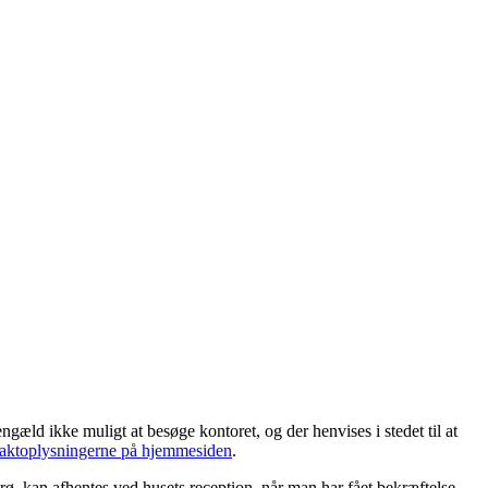
æld ikke muligt at besøge kontoret, og der henvises i stedet til at
aktoplysningerne på hjemmesiden
.
Sorø, kan afhentes ved husets reception, når man har fået bekræftelse