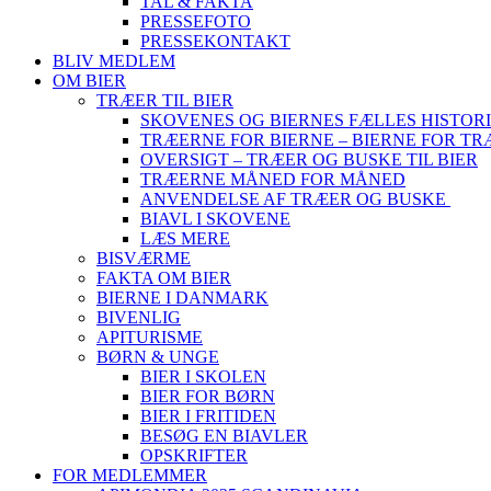
TAL & FAKTA
PRESSEFOTO
PRESSEKONTAKT
BLIV MEDLEM
OM BIER
TRÆER TIL BIER
SKOVENES OG BIERNES FÆLLES HISTOR
TRÆERNE FOR BIERNE – BIERNE FOR T
OVERSIGT – TRÆER OG BUSKE TIL BIER
TRÆERNE MÅNED FOR MÅNED
ANVENDELSE AF TRÆER OG BUSKE
BIAVL I SKOVENE
LÆS MERE
BISVÆRME
FAKTA OM BIER
BIERNE I DANMARK
BIVENLIG
APITURISME
BØRN & UNGE
BIER I SKOLEN
BIER FOR BØRN
BIER I FRITIDEN
BESØG EN BIAVLER
OPSKRIFTER
FOR MEDLEMMER