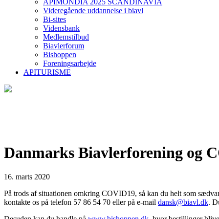
APIMONDIA 2025 SCANDINAVIA
Videregående uddannelse i biavl
Bi-sites
Vidensbank
Medlemstilbud
Biavlerforum
Bishoppen
Foreningsarbejde
APITURISME
Danmarks Biavlerforening og 
16. marts 2020
På trods af situationen omkring COVID19, så kan du helt som sædvanlig
kontakte os på telefon 57 86 54 70 eller på e-mail
dansk@biavl.dk
. D
Desuden kan du handle på
www.bishoppen.dk
, hvor bestillinger bli