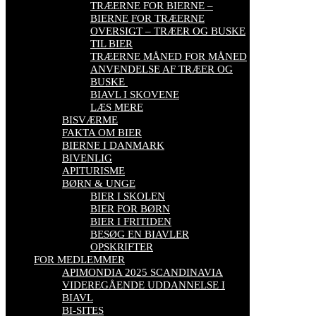
TRÆERNE FOR BIERNE –
BIERNE FOR TRÆERNE
OVERSIGT – TRÆER OG BUSKE
TIL BIER
TRÆERNE MÅNED FOR MÅNED
ANVENDELSE AF TRÆER OG
BUSKE
BIAVL I SKOVENE
LÆS MERE
BISVÆRME
FAKTA OM BIER
BIERNE I DANMARK
BIVENLIG
APITURISME
BØRN & UNGE
BIER I SKOLEN
BIER FOR BØRN
BIER I FRITIDEN
BESØG EN BIAVLER
OPSKRIFTER
FOR MEDLEMMER
APIMONDIA 2025 SCANDINAVIA
VIDEREGÅENDE UDDANNELSE I
BIAVL
BI-SITES