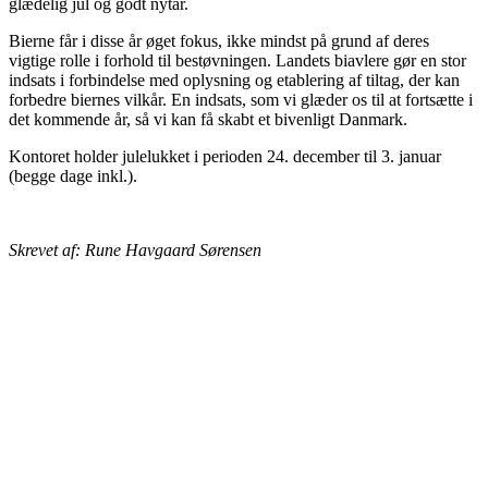
glædelig jul og godt nytår.
Bierne får i disse år øget fokus, ikke mindst på grund af deres
vigtige rolle i forhold til bestøvningen. Landets biavlere gør en stor
indsats i forbindelse med oplysning og etablering af tiltag, der kan
forbedre biernes vilkår. En indsats, som vi glæder os til at fortsætte i
det kommende år, så vi kan få skabt et bivenligt Danmark.
Kontoret holder julelukket i perioden 24. december til 3. januar
(begge dage inkl.).
Skrevet af: Rune Havgaard Sørensen
BIAVLERNES FORENING
Danmarks Biavlerforening repræsenterer 6000 biavlere, som
arbejder for bierne og bestøvningen i Danmark.
Få mere information om medlemskab her
Cookiepolitik