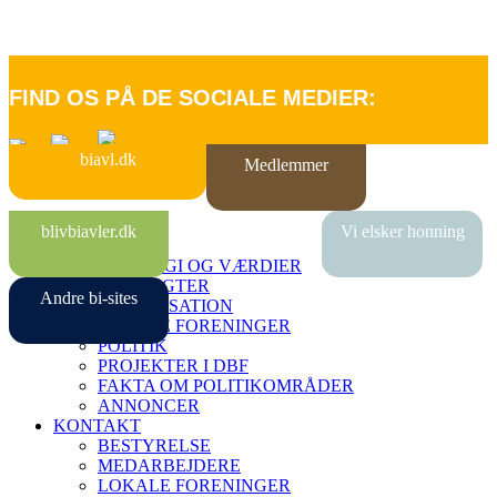
FIND OS PÅ DE SOCIALE MEDIER:
biavl.dk
Medlemmer
FORSIDE
blivbiavler.dk
Vi elsker honning
OM DBF
STRATEGI OG VÆRDIER
VEDTÆGTER
Andre bi-sites
ORGANISATION
LOKALE FORENINGER
POLITIK
PROJEKTER I DBF
FAKTA OM POLITIKOMRÅDER
ANNONCER
KONTAKT
BESTYRELSE
MEDARBEJDERE
LOKALE FORENINGER