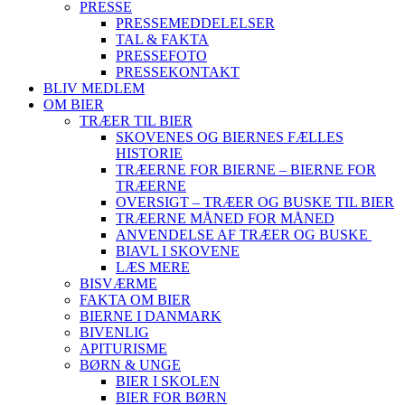
PRESSE
PRESSEMEDDELELSER
TAL & FAKTA
PRESSEFOTO
PRESSEKONTAKT
BLIV MEDLEM
OM BIER
TRÆER TIL BIER
SKOVENES OG BIERNES FÆLLES
HISTORIE
TRÆERNE FOR BIERNE – BIERNE FOR
TRÆERNE
OVERSIGT – TRÆER OG BUSKE TIL BIER
TRÆERNE MÅNED FOR MÅNED
ANVENDELSE AF TRÆER OG BUSKE
BIAVL I SKOVENE
LÆS MERE
BISVÆRME
FAKTA OM BIER
BIERNE I DANMARK
BIVENLIG
APITURISME
BØRN & UNGE
BIER I SKOLEN
BIER FOR BØRN